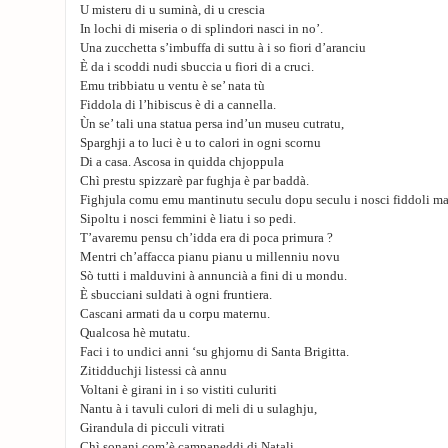
U misteru di u suminà, di u crescia
In lochi di miseria o di splindori nasci in no’.
Una zucchetta s’imbuffa di suttu à i so fiori d’aranciu
È da i scoddi nudi sbuccia u fiori di a cruci.
Emu tribbiatu u ventu è se’ nata tù
Fiddola di l’hibiscus è di a cannella.
Ùn se’ tali una statua persa ind’un museu cutratu,
Sparghji a to luci è u to calori in ogni scornu
Di a casa. Ascosa in quidda chjoppula
Chì prestu spizzarè par fughja è par baddà.
Fighjula comu emu mantinutu seculu dopu seculu i nosci fiddoli ma
Sipoltu i nosci femmini è liatu i so pedi.
T’avaremu pensu ch’idda era di poca primura ?
Mentri ch’affacca pianu pianu u millenniu novu
Sò tutti i malduvini à annuncià a fini di u mondu.
È sbucciani suldati à ogni fruntiera.
Cascani armati da u corpu maternu.
Qualcosa hè mutatu.
Faci i to undici anni ‘su ghjornu di Santa Brigitta.
Zitidduchji listessi cà annu
Voltani è girani in i so vistiti culuriti
Nantu à i tavuli culori di meli di u sulaghju,
Girandula di picculi vitrati
Chì sonani com’è campaneddi di Natali.