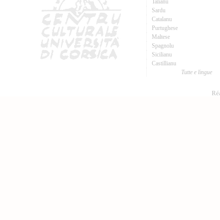
Talianu
Sardu
Catalanu
Purtughese
Maltese
Spagnolu
Sicilianu
Castillianu
Tutte e lingue
Réa