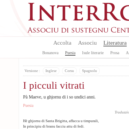
Aller au contenu principal
Accolta
Associu
Literatura
Bonanova
Puesia
Isule literarie
Prosa
A
Versione :
Inglese
Corsu
Spagnolu
I picculi vitrati
Pà Maeve, u ghjornu di i so undici anni.
Puesia
Traduzzi
Hè ghjornu di Santa Brigitta, affacca u timpurali,
In principiu di branu facciu attu di fedi.