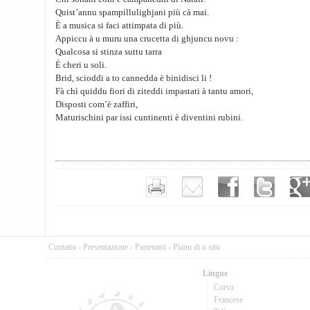
Quist’annu spampillulighjani più cà mai.
È a musica si faci attimpata di più.
Appiccu à u muru una crucetta di ghjuncu novu :
Qualcosa si stinza suttu tarra
È cheri u soli.
Brid, scioddi a to cannedda è binidisci li !
Fà chì quiddu fiori di ziteddi impastati à tantu amori,
Disposti com’è zaffiri,
Maturischini par issi cuntinenti è diventini rubini.
Cuntattu
-
Presentazione
-
Partenarii
-
Pianu di u situ
Lingue
Corsu
Francese