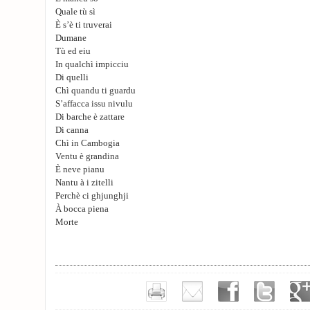
Quale tù sì
È s’è ti truverai
Dumane
Tù ed eiu
In qualchì impicciu
Di quelli
Chì quandu ti guardu
S’affacca issu nivulu
Di barche è zattare
Di canna
Chì in Cambogia
Ventu è grandina
È neve pianu
Nantu à i zitelli
Perchè ci ghjunghji
À bocca piena
Morte