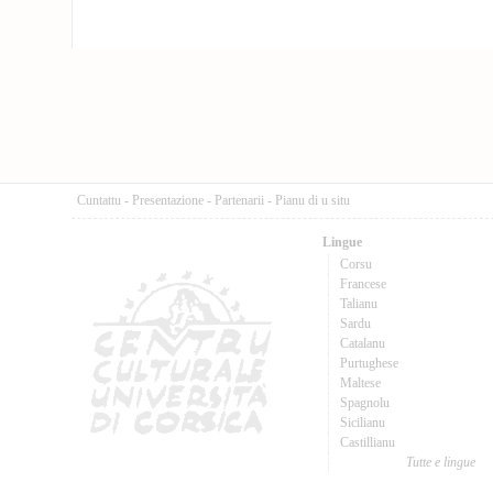
Cuntattu
-
Presentazione
-
Partenarii
-
Pianu di u situ
Lingue
Corsu
Francese
Talianu
Sardu
Catalanu
Purtughese
Maltese
Spagnolu
Sicilianu
Castillianu
Tutte e lingue