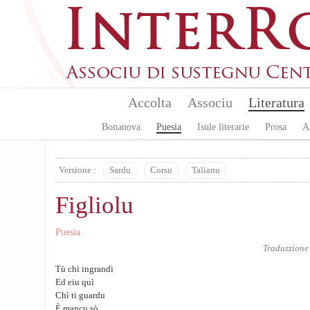
Aller au contenu principal
Accolta
Associu
Literatura
Bonanova
Puesia
Isule literarie
Prosa
A
Versione :
Sardu
Corsu
Talianu
Figliolu
Puesia
Traduzzione
Tù chì ingrandi
Ed eiu quì
Chì ti guardu
È mancu sò