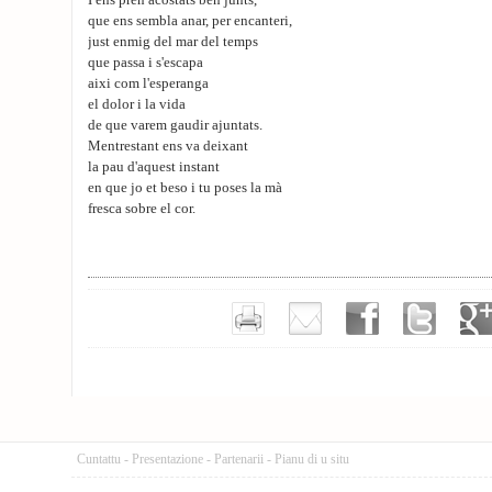
I ens pren acostats ben junts,
que ens sembla anar, per encanteri,
just enmig del mar del temps
que passa i s'escapa
aixi com l'esperanga
el dolor i la vida
de que varem gaudir ajuntats.
Mentrestant ens va deixant
la pau d'aquest instant
en que jo et beso i tu poses la mà
fresca sobre el cor.
Cuntattu
-
Presentazione
-
Partenarii
-
Pianu di u situ