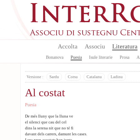
Aller au contenu principal
Accolta
Associu
Literatura
Bonanova
Puesia
Isule literarie
Prosa
A
Versione :
Sardu
Corsu
Catalanu
Ladinu
Al costat
Puesia
De més lluny que la lluna ve
el silenci que cau del cel
dins la serena nit que no té fi
davant dels carrers, damunt les cases.