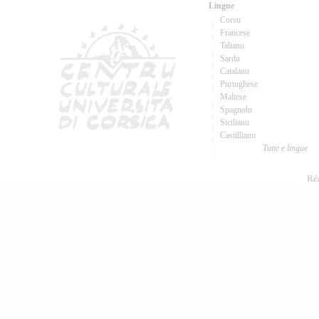
Lingue
Corsu
Francese
Talianu
Sardu
Catalanu
Purtughese
Maltese
Spagnolu
Sicilianu
Castillianu
Tutte e lingue
Réa