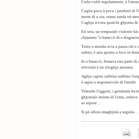
Carlu vultò regularmente, à l'attra
Cuglia pocu à pocu i prudutti di l'
morte di u ziu, eranu tandu trè mes
L'aghju rivistu qualchì ghjornu fà : 
Eri sera, un tempurale viulente hà
chjamatu "u baraccò di a disgrazia
Tuttu u mondu avia a paura chì e c
subitu, è anu spentu u focu in furia
In u baraccò, firmava una parte di
televisiò è un riloghju anzianu.
Aghju capitu subbitu subbitu l'ori
è sapia u responsevule di l'arrubi.
Videndu l'oggetti, i gendarmi feci
ghjurnale intimu di l'omu, induve c
so nipote…
Si pò allora imaghjinà a seguita…