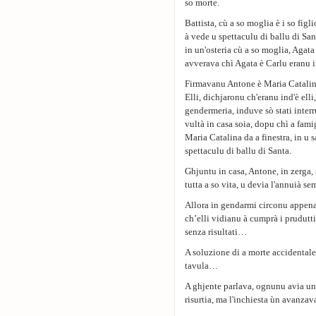
so morte.
Battista, cù a so moglia è i so fig
à vede u spettaculu di ballu di Sa
in un'osteria cù a so moglia, Agata 
avverava chì Agata è Carlu eranu in
Firmavanu Antone è Maria Catalina
Elli, dichjaronu ch'eranu ind'è ell
gendermeria, induve sò stati interru
vultà in casa soia, dopu chì a fami
Maria Catalina da a finestra, in u 
spettaculu di ballu di Santa.
Ghjuntu in casa, Antone, in zerga,
tutta a so vita, u devia l'annuià s
Allora in gendarmi circonu appena 
ch’elli vidianu à cumprà i prudut
senza risultati…
A soluzione di a morte accidentale 
tavula…
A ghjente parlava, ognunu avia un'i
risurtia, ma l'inchiesta ùn avanzav