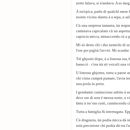
notte falava, si n'andava. A so mog
À iss'epica, parlu di qualchì mese
nostru vicinu daretu à a sepa, u sa
Cù una surpresa tamanta, ùn respu
caminava capicalatu cù un aspettu 
capiscia micca, minaccendu cù u 
Mi sò dettu chì i dui nemichi di se
l'ore per piglià l'avviò. Mi scurdai
Trè ghjorni dopu, à a listessa ora, 
baraccò : c'era trà sti veiculi una
U listessu ghjornu, tuttu u paese
chì vinia cumprà pumate, l'avia tr
una piola in pettu.
I gendarmi cumincionu subitu à so i
dece ore di sera è mezza notte, a v
fattu à iss’ora custì, cumincendu c
Tutta a famiglia fù interrugata. Epp
Cù disgrazia, ùn pudia micca dà in
sola precisione chì pudia dà era l'