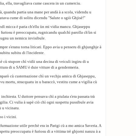
lia, ella, travagliava cume cascera in un cumerciu.
 fà, quandu partia una mane per andà à a scola, videndu u
lutava cume di solitu dicendu "Salute o sgiò Ghjisè!"
ndì micca è paria ch'ellu ùn mi vidia mancu. Ghjaseppu
furiosu è preoccupatu, rugnicandu qualchì parolla ch'ùn si
pugnu un nemicu invisibule.
mpre s'eranu torna liticati. Eppo avia u penseru di ghjunghje à
 subitu subitu di l'incidente.
hè cù stupore chì vidìi una decina di veiculi ingiru di u
 vittura di u SAMU è duie vitture di a gendermeria.
 amparò cù custernazione chì un vechju amicu di Ghjaseppu,
ovu mortu, stracquatu in u baraccò, vestitu cume a vigilia cù
nchiesta. U duttore pensava chì a piulata s'era passata trà
igilia. Ci vulia à sapè ciò chì ogni suspettu pussibule avia
ù u vicinatu.
o i vicini.
furmazione utile perchè era in Parigi cù a mo amica Saveria. A
aspettu preoccupatu è furiosu di a vittima trè ghjorni nanzu à a