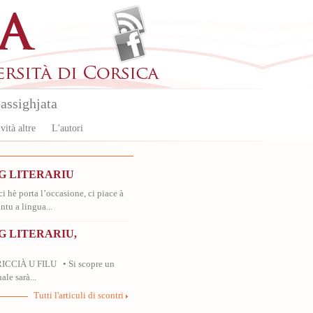
assighjata
vità altre
L'autori
G LITERARIU
ci hè porta l’occasione, ci piace à
ntu a lingua...
 LITERARIU,
RICCIÀ U FILU • Si scopre un
ale sarà...
Tutti l'articuli di scontri