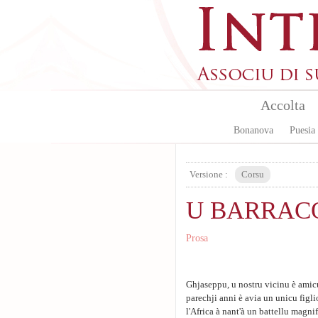
Aller au contenu principal
Accolta
Bonanova
Puesia
Versione :
Corsu
U BARRACO
Prosa
Ghjaseppu, u nostru vicinu è amicu
parechji anni è avia un unicu figli
l'Africa à nant'à un battellu magni