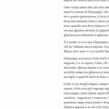
maritu ùn vultava micca in casa a s
I dui vechji eranu fatti per esse am
nant'à u terrenu di Ghjaseppu, chì 
trè o quattre generazione, è facia 
facia una sarrenda l'altru a facia c
terra, quandu unu dicia minacce l'
era mai ghjuntu davanti à a ghjusti
ghjente pocu furtunate è appressu à
À u nordu si a so casa, Ghjaseppu a
chì ùn vidiamu micca aspessu. A so 
Maria, dece anni, è a so surella San
Ghajseppu avia pocu visite ind'è e
stagione, è u so nipote, Carlu, chì
meziornu. Quessu mettia a so vittu
un bellu tempu ùn ghjuvava à nund
stuvigliu è qualchì balla di fenu o 
Carlu è a so moglia Agata, campava
nipote, ch'ùn avia più impiegu dap
tuttu magru, assai chjosu sopr'à ell
caratteru : rugnulone è crepacore.
pantalone largu senza forme è d'un
Aiutava appena u so ziu à fà l'ort