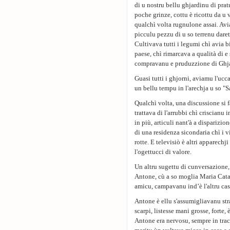
di u nostru bellu ghjardinu di prat
poche grinze, cottu è ricottu da u 
qualchì volta rugnulone assai. Avia 
picculu pezzu di u so terrenu daretu
Cultivava tutti i legumi chì avia b
paese, chì rimarcava a qualità di 
compravanu e pruduzzione di Gh
Guasi tutti i ghjorni, aviamu l'uc
un bellu tempu in l'arechja u so "
Qualchì volta, una discussione si fa
trattava di l'arrubbi chì criscianu
in più, articuli nant'à a disparizio
di una residenza sicondaria chì i vic
rotte. E televisiò è altri apparechji
l'ogettucci di valore.
Un altru sugettu di cunversazione,
Antone, cù a so moglia Maria Catali
amicu, campavanu ind’è l'altru ca
Antone è ellu s'assumigliavanu stran
scarpi, listesse mani grosse, forte,
Antone era nervosu, sempre in tracc