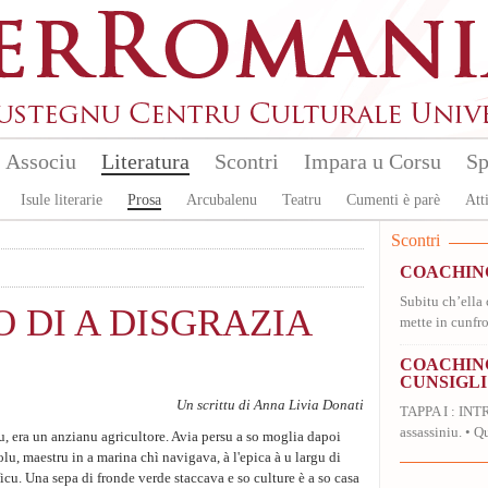
Associu
Literatura
Scontri
Impara u Corsu
Sp
Isule literarie
Prosa
Arcubalenu
Teatru
Cumenti è parè
Atti
Scontri
COACHIN
Subitu ch’ella 
 DI A DISGRAZIA
mette in cunfro
COACHING
CUNSIGLI
Un scrittu di Anna Livia Donati
TAPPA I : INT
assassiniu. • Qu
, era un anzianu agricultore. Avia persu a so moglia dapoi
olu, maestru in a marina chì navigava, à l'epica à u largu di
ficu. Una sepa di fronde verde staccava e so culture è a so casa