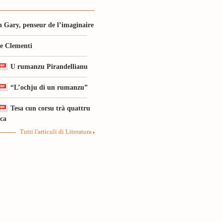
 Gary, penseur de l’imaginaire
le Clementi
U rumanzu Pirandellianu
“L’ochju di un rumanzu”
Tesa cun corsu trà quattru
ica
Tutti l'articuli di Literatura