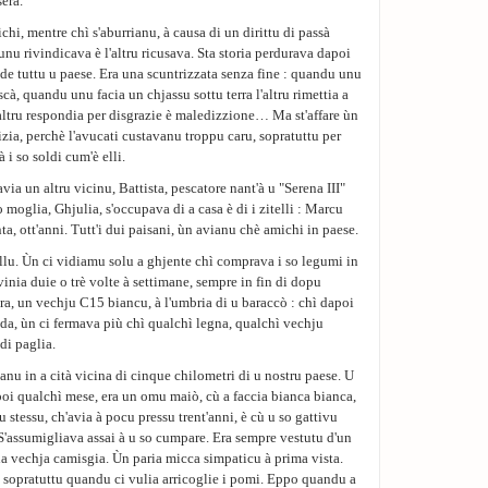
era.
ichi, mentre chì s'aburrianu, à causa di un dirittu di passà
unu rivindicava è l'altru ricusava. Sta storia perdurava dapoi
ride tuttu u paese. Era una scuntrizzata senza fine : quandu unu
ascà, quandu unu facia un chjassu sottu terra l'altru rimettia a
altru respondia per disgrazie è maledizzione… Ma st'affare ùn
zia, perchè l'avucati custavanu troppu caru, sopratuttu per
 i so soldi cum'è elli.
via un altru vicinu, Battista, pescatore nant'à u "Serena III"
moglia, Ghjulia, s'occupava di a casa è di i zitelli : Marcu
ta, ott'anni. Tutt'i dui paisani, ùn avianu chè amichi in paese.
llu. Ùn ci vidiamu solu a ghjente chì comprava i so legumi in
 vinia duie o trè volte à settimane, sempre in fin di dopu
ra, un vechju C15 biancu, à l'umbria di u baraccò : chì dapoi
a, ùn ci fermava più chì qualchì legna, qualchì vechju
di paglia.
nu in a cità vicina di cinque chilometri di u nostru paese. U
oi qualchì mese, era un omu maiò, cù a faccia bianca bianca,
u stessu, ch'avia à pocu pressu trent'anni, è cù u so gattivu
 S'assumigliava assai à u so cumpare. Era sempre vestutu d'un
a vechja camisgia. Ùn paria micca simpaticu à prima vista.
u, sopratuttu quandu ci vulia arricoglie i pomi. Eppo quandu a