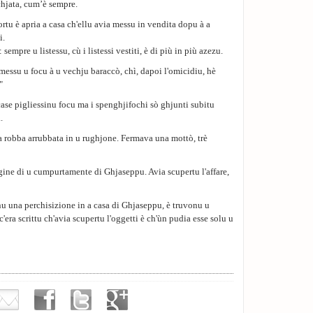
chjata, cum’è sempre.
ortu è apria a casa ch'ellu avia messu in vendita dopu à a
i.
sempre u listessu, cù i listessi vestiti, è di più in più azezu.
 messu u focu à u vechju baraccò, chì, dapoi l'omicidiu, hè
"
ase pigliessinu focu ma i spenghjifochi sò ghjunti subitu
.
 a robba arrubbata in u rughjone. Fermava una mottò, trè
gine di u cumpurtamente di Ghjaseppu. Avia scupertu l'affare,
nu una perchisizione in a casa di Ghjaseppu, è truvonu u
'era scrittu ch'avia scupertu l'oggetti è ch'ùn pudia esse solu u