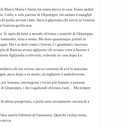
lioli Marcu Maria è Santa, ùn eranu micca in casa. Eranu andati
nta. Carlu, u solu parente di Ghjaseppu, era andatu à manghjà
chì pudia avverà i fatti. Ancu à ghjovana chì servia in l'osteria
 l'osteria quella sera.
. Si sapìa da tuttu u mondu ch'eranu i nemichi di Ghjaseppu.
i, tramindui, tutta a serata. Ma funu quantunque purtati in
gati. Ma i so detti eranu i listessi, è i gendarmi i lascionu
glia di Battista avessi aghjuntu chì avianu vistu à Antone è
salottu fighjendu a televisiò, vultendu in casa dopu à u
 stridava chì stu vicinu, micca cuntentu di avè lu annuiatu
empre, ancu dopu a so morte, cù inghjurie è maledizzione.
più luntanu, interrugonu i vicini più luntani, e persone
ti di Ghjaseppu, i dui vagabondi ch'eranu custì… Ma sempre
fù allora pruspettata, a piola saria sicuramente cascata di a
dea nant'à l'identità di l'assassinu. Qualchì vechja storia
a micca.