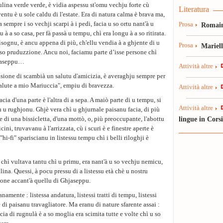
ulina verde verde, è vidia aspessu st'omu vechju forte cù
Literatura
ventu è u sole caldu di l'estate. Era di natura calma è brava ma,
sempre i so vechji scarpi à i pedi, facia u so ortu nant'à u
Prosa
Romain
 à a so casa, per fà passà u tempu, chì era longu à a so ritirata.
isognu, è ancu appena di più, ch'ellu vendia à a ghjente di u
Prosa
Mariel
e so pruduzzione. Ancu noi, faciamu parte d’isse persone chì
jaseppu…
Attività altre
casione di scambià un salutu d'amicizia, è averaghju sempre per
Salute a mio Mariuccia", empiu di bravezza.
Attività altre
cia d'una parte è l'altra di a sepa. A maiò parte di u tempu, si
Attività altre
 in u rughjonu. Ghjè vera chì u ghjurnale paisanu facia, di più
lingue in Cors
ne di una bissicletta, d'una mottò, o, più preoccupante, l'abottu
ini, truvavanu à l'arrizzata, cù i scuri è e finestre aperte è
 "hi-fi" spariscianu in listessu tempu chì i belli riloghji è
 chì vultava tantu chì u primu, era nant'à u so vechju nemicu,
na. Quessi, à pocu pressu di a listessu età chè u nostru
sone accant'à quellu di Ghjaseppu.
amente : listessa andatura, listessi tratti di tempu, listessi
 è di paisanu travagliatore. Ma eranu di nature sfarente assai :
ia di rugnulà è a so moglia era scimita tutte e volte chì u so