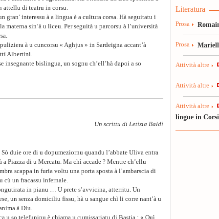
 attellu di teatru in corsu.
Literatura
un gran’ interessu à a lingua è a cultura corsa. Hà seguitatu i
Prosa
Romain
la materna sin’à u liceu. Per seguità u parcorsu à l’università
sa.
Prosa
Mariel
 puliziera à u cuncorsu « Aghjus » in Sardeigna accant’à
ì Albertini.
sse insegnante bislingua, un sognu ch’ell’hà dapoi a so
Attività altre
Attività altre
Attività altre
lingue in Cors
Un scrittu di Letizia Baldi
 Sò duie ore di u dopumeziornu quandu l’abbate Uliva entra
à a Piazza di u Mercatu. Ma chì accade ? Mentre ch’ellu
ombra scappa in furia voltu una porta sposta à l’ambarscia di
u cù un fracassu infernale.
ongutirata in pianu … U prete s’avvicina, atterritu. Un
se, un senza domiciliu fissu, hà u sangue chì li corre nant’à u
 anima à Diu.
ca u so telefuninu è chjama u cumissariatu di Bastia : « Quì,