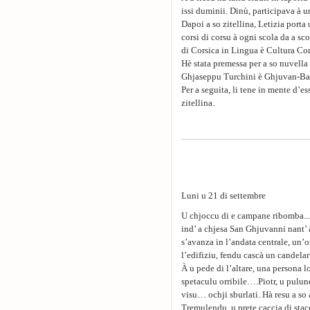
issi duminii. Dinù, participava à un
Dapoi a so zitellina, Letizia porta 
corsi di corsu à ogni scola da a sco
di Corsica in Lingua è Cultura Cor
Hè stata premessa per a so nuvella
Ghjaseppu Turchini è Ghjuvan-Batt
Per a seguita, li tene in mente d’e
zitellina.
Luni u 21 di settembre
U chjoccu di e campane ribomba...
ind’ a chjesa San Ghjuvanni nant’ 
s’avanza in l’andata centrale, un’
l’edifiziu, fendu cascà un candelar
À u pede di l’altare, una persona l
spetaculu orribile….Piotr, u pulune
visu… ochji sburlati. Hà resu a so
Tremulendu, u prete caccia di stac