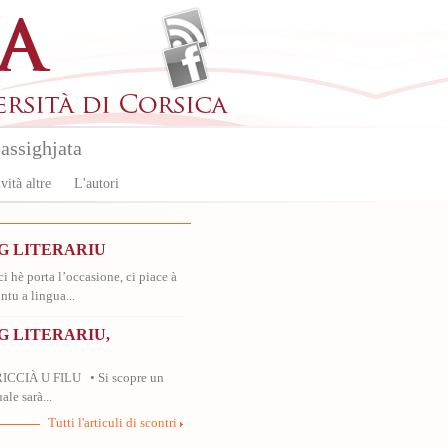
assighjata
vità altre
L'autori
G LITERARIU
ci hè porta l’occasione, ci piace à
ntu a lingua...
 LITERARIU,
RICCIÀ U FILU • Si scopre un
ale sarà...
Tutti l'articuli di scontri