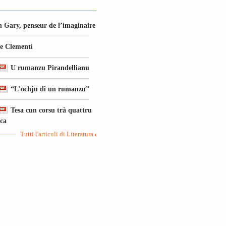
 Gary, penseur de l’imaginaire
le Clementi
U rumanzu Pirandellianu
“L’ochju di un rumanzu”
Tesa cun corsu trà quattru
ica
Tutti l'articuli di Literatura