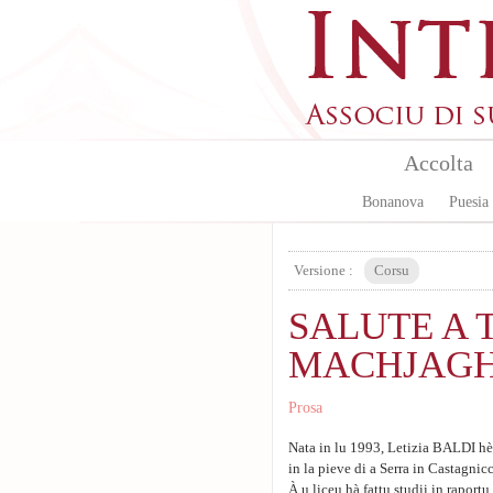
Aller au contenu principal
Accolta
Bonanova
Puesia
Versione :
Corsu
SALUTE A T
MACHJAGH
Prosa
Nata in lu 1993, Letizia BALDI hè
in la pieve di a Serra in Castagnicc
À u liceu hà fattu studii in raport