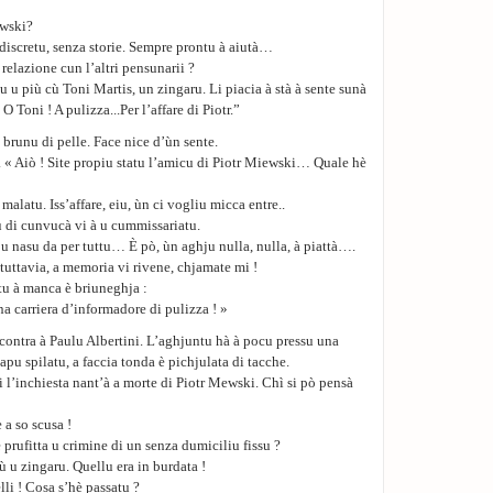
ewski?
discretu, senza storie. Sempre prontu à aiutà…
 relazione cun l’altri pensunarii ?
 u più cù Toni Martis, un zingaru. Li piacia à stà à sente sunà
oni ! A pulizza...Per l’affare di Piotr.”
brunu di pelle. Face nice d’ùn sente.
. « Aiò ! Site propiu statu l’amicu di Piotr Miewski… Quale hè
malatu. Iss’affare, eiu, ùn ci vogliu micca entre..
u di cunvucà vi à u cummissariatu.
 u nasu da per tuttu… È pò, ùn aghju nulla, nulla, à piattà….
 tuttavia, a memoria vi rivene, chjamate mi !
tu à manca è briuneghja :
 carriera d’informadore di pulizza ! »
scontra à Paulu Albertini. L’aghjuntu hà à pocu pressu una
pu spilatu, a faccia tonda è pichjulata di tacche.
di l’inchiesta nant’à a morte di Piotr Mewski. Chì si pò pensà
 a so scusa !
e prufitta u crimine di un senza dumiciliu fissu ?
cù u zingaru. Quellu era in burdata !
li ! Cosa s’hè passatu ?