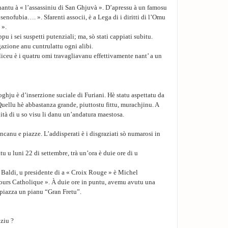
nnantu à « l’assassiniu di San Ghjuvà ». D’apressu à un famosu
senofubia…. ». Sfarenti associi, è a Lega di i diritti di l’Omu
 ».
pu i sei suspetti putenziali; ma, sò stati cappiati subitu.
igazione anu cuntrulattu ogni alibi.
 liceu è i quatru omi travagliavanu effettivamente nant’ a un
ghju è d’inserzione suciale di Furiani. Hè statu aspettatu da
uellu hè abbastanza grande, piuttostu fittu, murachjinu. A
nnità di u so visu li danu un’andatura maestosa.
ncanu e piazze. L’addisperati è i disgraziati sò numarosi in
u u luni 22 di settembre, trà un’ora è duie ore di u
 Baldi, u presidente di a « Croix Rouge » è Michel
ours Catholique ». À duie ore in puntu, avemu avutu una
n piazza un pianu “Gran Fretu”.
iziu ?