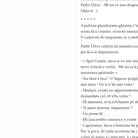
Padre Uliva…Hè toccu una disgrazia
Ghjuvà.. »
* * * * *
A pulizza ghjudiziaria ghjunta, l’i
scena di u crimine, ricerche minuzi
U cadaveru fù traspurtatu in u murt
Padre Uliva culpitu da tamanta scuz
per fà a so depusizione.
- « Sgiò Curatu, ancu sì vo site te
serve à truvà a verità... Mi tocca 
assistenza spirituale ».
- Sia fatta a luce ! U Signore porgh
mai statu ! Ùn si n’hè mai vistu !
- Dunque, aviate un appuntamentu c
dumandatu ciò ch’ellu vulia ?
- Di matinata, avia telefunatu pè
- Vi paria ansiosu, impaziente ?
- Ùn possu dì…
- Mi piacerebbi cunnosce e vostre 
- Capunanzu, facia a limosina da p
Poc’à pocu, hè statu accettatu da i
colpu di manu à i marcanti, à i pe