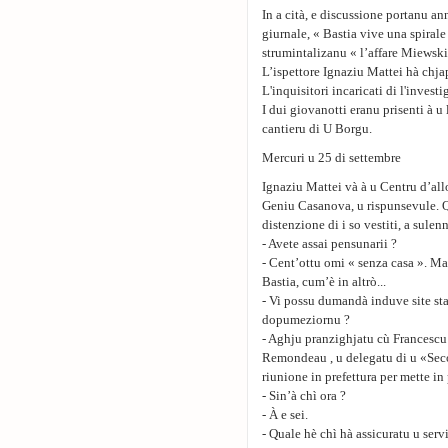
In a cità, e discussione portanu a
giurnale, « Bastia vive una spirale 
strumintalizanu « l’affare Miewski
L’ispettore Ignaziu Mattei hà chjap
L'inquisitori incaricati di l'invest
I dui giovanotti eranu prisenti à u
cantieru di U Borgu.
Mercuri u 25 di settembre
Ignaziu Mattei và à u Centru d’allo
Geniu Casanova, u rispunsevule. Q
distenzione di i so vestiti, a sule
- Avete assai pensunarii ?
- Cent’ottu omi « senza casa ». Ma
Bastia, cum’è in altrò...
- Vi possu dumandà induve site stat
dopumeziornu ?
- Aghju pranzighjatu cù Francescu
Remondeau , u delegatu di u «Sec
riunione in prefettura per mette i
- Sin’à chì ora ?
- À e sei.
- Quale hè chì hà assicuratu u serv