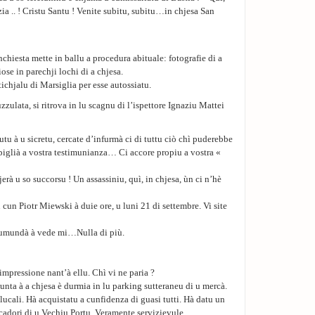
 .. ! Cristu Santu ! Venite subitu, subitu…in chjesa San
nchiesta mette in ballu a procedura abituale: fotografie di a
ose in parechji lochi di a chjesa.
ichjalu di Marsiglia per esse autossiatu.
zulata, si ritrova in lu scagnu di l’ispettore Ignaziu Mattei
nutu à u sicretu, cercate d’infurmà ci di tuttu ciò chì puderebbe
à piglià a vostra testimunianza… Ci accore propiu a vostra «
jerà u so succorsu ! Un assassiniu, quì, in chjesa, ùn ci n’hè
un Piotr Miewski à duie ore, u luni 21 di settembre. Vi site
 dumundà à vede mi…Nulla di più.
impressione nant’à ellu. Chì vi ne paria ?
unta à a chjesa è durmia in lu parking sutteraneu di u mercà.
 lucali. Hà acquistatu a cunfidenza di guasi tutti. Hà datu un
scadori di u Vechju Portu. Veramente servizievule.