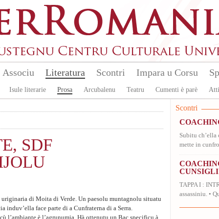
Associu
Literatura
Scontri
Impara u Corsu
Sp
Isule literarie
Prosa
Arcubalenu
Teatru
Cumenti è parè
Atti
Scontri
COACHIN
Subitu ch’ella 
E, SDF
mette in cunfro
JOLU
COACHING
CUNSIGLI
TAPPA I : INT
assassiniu. • Qu
 uriginaria di Moita di Verde. Un paesolu muntagnolu situatu
ia induv’ella face parte di a Cunfraterna di a Serra.
u cù l’ambiante è l’agrunumia. Hà ottenutu un Bac specificu à