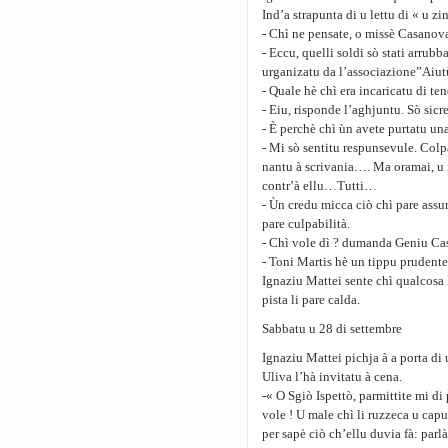
Ind’a strapunta di u lettu di « u zi
- Chì ne pensate, o missè Casanov
- Eccu, quelli soldi sò stati arrub
urganizatu da l’associazione”Aiutù 
- Quale hè chì era incaricatu di ten
- Eiu, risponde l’aghjuntu. Sò sicr
- È perchè chì ùn avete purtatu un
- Mi sò sentitu respunsevule. Col
nantu à scrivania…. Ma oramai, u m
contr’à ellu…Tutti…
- Ùn credu micca ciò chì pare assum
pare culpabilità.
- Chì vole dì ? dumanda Geniu Ca
- Toni Martis hè un tippu pruden
Ignaziu Mattei sente chì qualcosa 
pista li pare calda.
Sabbatu u 28 di settembre
Ignaziu Mattei pichja à a porta di
Uliva l’hà invitatu à cena.
-« O Sgiò Ispettò, parmittite mi 
vole ! U male chì li ruzzeca u capu
per sapè ciò ch’ellu duvia fà: par