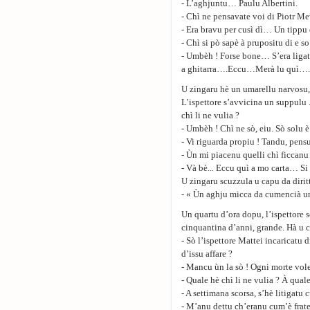
- L’aghjuntu… Paulu Albertini.
- Chì ne pensavate voi di Piotr M
- Era bravu per cusì dì… Un tippu 
- Chì si pò sapè à prupositu di e so
- Umbèh ! Forse bone… S’era ligatu
a ghitarra….Eccu…Merà lu quì…. O T
U zingaru hè un umarellu narvosu, 
L’ispettore s’avvicina un suppulu 
chì li ne vulia ?
- Umbèh ! Chì ne sò, eiu. Sò solu è 
- Vi riguarda propiu ! Tandu, pens
- Ùn mi piacenu quelli chì ficcanu
- Và bè... Eccu quì a mo carta… Si
U zingaru scuzzula u capu da dirit
- « Ùn aghju micca da cumencià una
Un quartu d’ora dopu, l’ispettore 
cinquantina d’anni, grande. Hà u ca
- Sò l’ispettore Mattei incaricatu 
d’issu affare ?
- Mancu ùn la sò ! Ogni morte vole
- Quale hè chì li ne vulia ? À qual
- A settimana scorsa, s’hè litigatu 
- M’anu dettu ch’eranu cum’è fratel