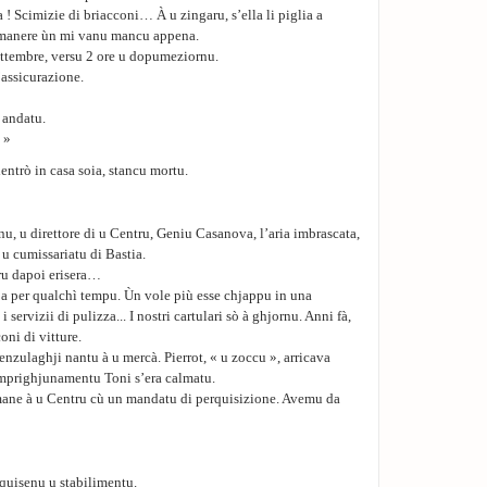
! Scimizie di briacconi… À u zingaru, s’ella li piglia a
o manere ùn mi vanu mancu appena.
settembre, versu 2 ore u dopumeziornu.
’assicurazione.
 andatu.
 »
entrò in casa soia, stancu mortu.
u, u direttore di u Centru, Geniu Casanova, l’aria imbrascata,
 u cumissariatu di Bastia.
aru dapoi erisera…
ja per qualchì tempu. Ùn vole più esse chjappu in una
i servizii di pulizza... I nostri cartulari sò à ghjornu. Anni fà,
oni di vitture.
menzulaghji nantu à u mercà. Pierrot, « u zoccu », arricava
imprighjunamentu Toni s’era calmatu.
mane à u Centru cù un mandatu di perquisizione. Avemu da
rquisenu u stabilimentu.