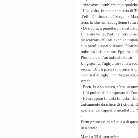
- Avia avutu prublemi cun qualch
- Una volta, in una panetteria di T
d’elli hà briunatu cù zerga : « Ma c
terra. In Bastia, raccugliemu tutt
- Di sicuru, u panetteru hà calmat
Un’antra volta, Piotr hè intrutu pe
mascalzoni chì infilavanu e turnat
cun parolle assai vilenose. Piotr h
imbruttà a situazione. Eppuru, s’h
Piotr era cum’un animale feritu.
Un ghjornu, l’aghju trovu in u scor
seccu….Ùn li piacia imbriacà si… 
Centru d’alloghju per disgraziati, 
strada.
- Eccu. In a so stacca, c’era un num
- Chì pudete dì à prupositu di l’om
- Hè scappatu in furia in furia…Era
unicamente da a luce di i cironi…
spallera. Un cappellu incalfatu… N
-
Fattu prumessa di stà ci à a dispus
in a serata.
Marti u 22 di settembre