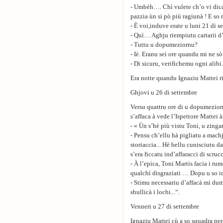
- Umbèh…. Chì vulete ch’o vi dica 
pazzia ùn si pò più ragiunà ! E s
- È voi,induve erate u luni 21 di 
- Quì… Aghju riempiutu cartarii d
- Tuttu u dopumeziornu?
- Iè. Eranu sei ore quandu mi ne sò
- Di sicuru, verifichemu ogni alibi.
Era notte quandu Ignaziu Mattei ri
Ghjovi u 26 di settembre
Versu quattru ore di u dopumeziorn
s’affaca à vede l’Ispettore Mattei à
- « Ùn s’hè più vistu Toni, u zing
- Pensu ch’ellu hà pigliatu a mach
storiaccia... Hè bellu cunisciutu da 
s’era ficcatu ind’affaracci di scrucc
- À l’epica, Toni Martis facia i ru
qualchì disgraziati … Dopu u so 
- Stimu necessariu d’affacà mi du
sbullicà i lochi...“.
Venneri u 27 di settembre
Ignaziu Mattei cù a so squadra pe