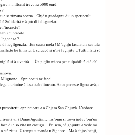
ngaru », i flicchi truvonu 5000 eurò.
a ?
bati a settimana scorsa... Ghjè u guadagnu di un spettaculu
è Sulidarità » à prò di i disgraziati.
e l’incasciu?
etariu cuntabile.
a lagnanza ?
pa di negligenzia…Era causa meia ! M’aghju lasciatu a scatula
alfattu hè firmatu. U scruccò si n’hè fughjitu…Tutti i fatti sò
iglià si à a verità…. Ùn pigliu micca per culpabilità ciò chì
sanova.
te.Mlignone…Sprupositi ne face!
lega u crimine à issu stabulimentu. Ancu per esse ligera avà, a
 u presbiteriu appiccicatu à a Chjesa San Ghjuvà. L’abbate
di prisentà vi à Dumè Agostini… Iss’omu si trova induv’om’ùn
 face di a so vita un castigu… Eri sera, hè ghjuntu à vede mi
là o stà zittu.. U tempu u manda u Signore…Ma à chjos’ochji,