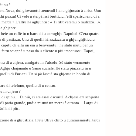
idunu ?
erra Nova, dui giovanotti tremendi l’anu ghjucatu à a risa. Unu
hì puzza! Ci vole à sterpà issi brutti,..ch’elli sparischenu di a
a a merda ».L’altru hà aghjuntu : « Ti ritroveremu o mulizzò…».
u a ghjente….
r beie un caffè in u barru di u carrughju Napuleò. C’era quatru
e di pastizzu. Unu di quelli hà azzizzatu u ghjunghjiticciu
à capitu ch’ellu ùn era u benvenutu ; hè statu mutu per ùn
è fattu sciappà u nasu da u cliente u più impetuosu. Dapoi,
nu di a chjesa, annigatu in l’alcolu. Sò statu veramente
Aghju chajamatu u Samu suciale. Hè statu piazzatu in u
quellu di Furiani. Ùn si pò lascià sta ghjente in bordu di
aru di telefunu, quellu di u centru.
u in chjesa ?
 di spinu… Di più, ci era assai oscurità. A chjesa era schjarita
Mi paria grande, pudia misurà un metru è ottanta… Largu di
ulla di più..
izione di a ghjustizia, Prete Uliva chitò u cummissariatu, tardi