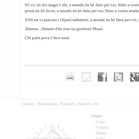
S'è vo' un site magri è alti, u mondu ùn hè fattu per voi, filate a vost
pensà ùn hè lisciu, u mondu ùn hè fattu per voi, filate a vostra strada
S'elli un vi piacenu i chjassi trabattuti, u mondu ùn hè fattu per voi, f
Almenu...Almenu d'ùn esse un guerrieru Masai.
Chì parla pocu è face assai.
Cuntattu
-
Presentazione
-
Partenarii
-
Pianu di u situ
Lingue
Corsu
Francese
Talianu
Sardu