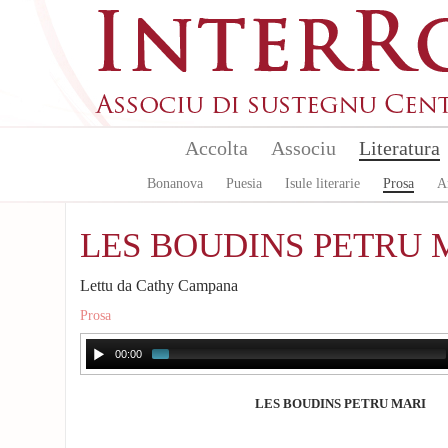
Aller au contenu principal
Accolta
Associu
Literatura
Bonanova
Puesia
Isule literarie
Prosa
A
LES BOUDINS PETRU 
Lettu da Cathy Campana
Prosa
00:00
LES BOUDINS PETRU MARI