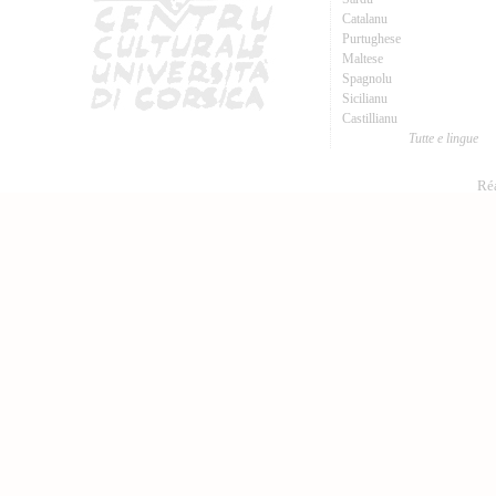
Catalanu
Purtughese
Maltese
Spagnolu
Sicilianu
Castillianu
Tutte e lingue
Réa