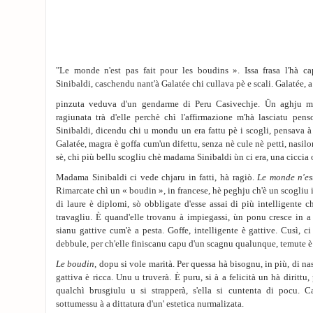
"Le monde n'est pas fait pour les boudins ». Issa frasa l'hà c
Sinibaldi, caschendu nant'à Galatée chi cullava pè e scali. Galatée, a
pinzuta veduva d'un gendarme di Peru Casivechje. Ün aghju mi
ragiunata trà d'elle perchè chì l'affirmazione m'hà lasciatu pe
Sinibaldi, dicendu chi u mondu un era fattu pè i scogli, pensava à 
Galatée, magra è goffa cum'un difettu, senza nè cule nè petti, nasilon
sè, chi più bellu scogliu chè madama Sinibaldi ùn ci era, una ciccia o
Madama Sinibaldi ci vede chjaru in fatti, hà ragiò.
Le monde n'es
Rimarcate chì un « boudin », in francese, hè peghju ch'è un scogliu 
di laure è diplomi, sò obbligate d'esse assai di più intelligente c
travagliu. È quand'elle trovanu à impiegassi, ùn ponu cresce in a 
sianu gattive cum'è a pesta. Goffe, intelligente è gattive. Cusì, c
debbule, per ch'elle finiscanu capu d'un scagnu qualunque, temute è 
Le boudin
, dopu si vole marità. Per quessa hà bisognu, in più, di nas
gattiva è ricca. Unu u truverà. È puru, si à a felicità un hà dirittu
qualchì brusgiulu u si strapperà, s'ella si cuntenta di pocu
sottumessu à a dittatura d'un' estetica nurmalizata.