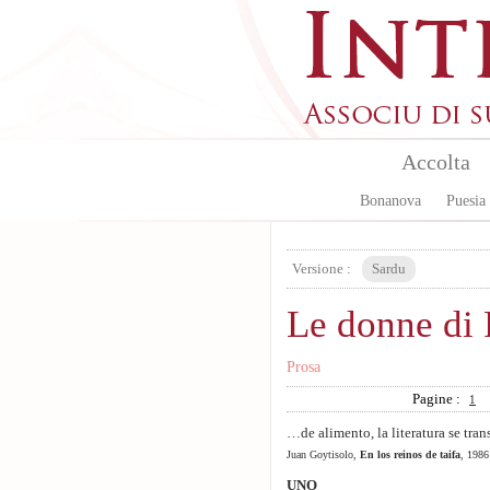
Aller au contenu principal
Accolta
Bonanova
Puesia
Versione :
Sardu
Le donne di 
Prosa
Pagine :
1
…de alimento, la literatura se tr
Juan Goytisolo,
En los reinos de taifa
, 1986
UNO