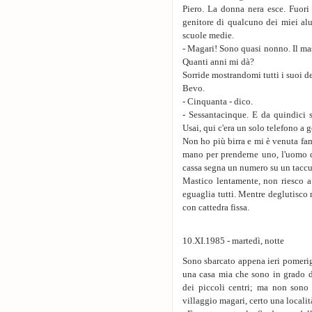
Piero. La donna nera esce. Fuori 
genitore di qualcuno dei miei alu
scuole medie.
- Magari! Sono quasi nonno. Il mas
Quanti anni mi dà?
Sorride mostrandomi tutti i suoi de
Bevo.
- Cinquanta - dico.
- Sessantacinque. E da quindici 
Usai, qui c'era un solo telefono a ge
Non ho più birra e mi è venuta fa
mano per prenderne uno, l'uomo d
cassa segna un numero su un taccu
Mastico lentamente, non riesco a
eguaglia tutti. Mentre deglutisco 
con cattedra fissa.
10.XI.1985 - martedì, notte
Sono sbarcato appena ieri pomerigg
una casa mia che sono in grado di
dei piccoli centri; ma non sono 
villaggio magari, certo una localit