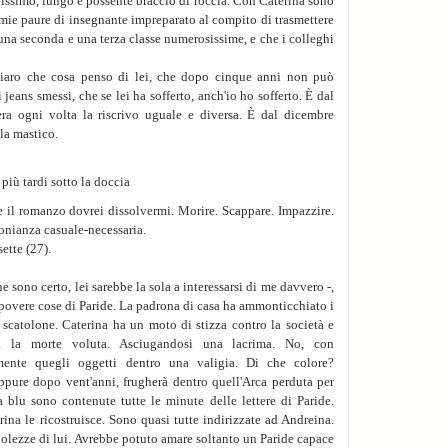
attraverso la vetrata
lissimo, lungo e possente braccio di roccia. Con Caterina sono
mare sugli scogli. Io 
e mie paure di insegnante impreparato al compito di trasmettere
- Marilena…
 a una seconda e una terza classe numerosissime, e che i colleghi
E le sue ginocchia d
era già Augusto chi 
hiaro che cosa penso di lei, che dopo cinque anni non può
interminabili; il sed
eans smessi, che se lei ha sofferto, anch'io ho sofferto. È dal
letto dove nuotammo
era ogni volta la riscrivo uguale e diversa. È dal dicembre
proiettate dai fari d
 la mastico.
nessuno prima. Era o
ingannarlo in quel m
più tardi sotto la doccia
L'unica finestra dell
re il romanzo dovrei dissolvermi. Morire. Scappare. Impazzire.
adagia sul mare, e poi
onianza casuale-necessaria.
di Santalba.
ette (27).
8. - Marilena, c'è Pao
Mia sorella è già ent
e sono certo, lei sarebbe la sola a interessarsi di me davvero -,
allo stipite della po
 povere cose di Paride. La padrona di casa ha ammonticchiato i
senza doversi piegar
no scatolone. Caterina ha un moto di stizza contro la società e
- Come stai sorellina
a la morte voluta. Asciugandosi una lacrima. No, con
Fa per stendersi acca
mente quegli oggetti dentro una valigia. Di che colore?
suoi fogli, della su
ppure dopo vent'anni, frugherà dentro quell'Arca perduta per
copertina dura e i fog
a blu sono contenute tutte le minute delle lettere di Paride.
- Scusa - dice.
rina le ricostruisce. Sono quasi tutte indirizzate ad Andreina.
Accuratamente sistema
olezze di lui. Avrebbe potuto amare soltanto un Paride capace