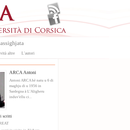
assighjata
vità altre
L'autori
ARCA Antoni
Antoni ARCA hè natu u 6 di
maghju di u 1956 in
Sardegna à L’Aligheru
induv'ellu ci...
TRE
i scritti
o sul divano, le gambe allungate sul tavolino, il capo quasi conficcato tra le
GREAT
Muredd
evisore. È poco più dell'una, e una donna spiega come si fa con le cipolline.