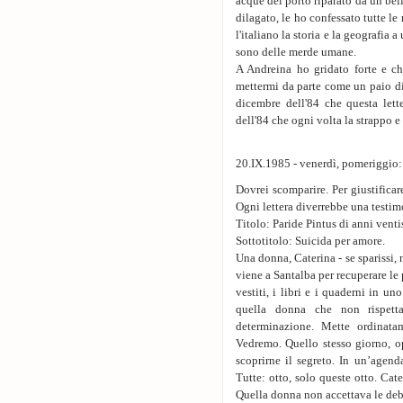
acque del porto riparato da un bel
dilagato, le ho confessato tutte l
l'italiano la storia e la geografia
sono delle merde umane.
A Andreina ho gridato forte e c
mettermi da parte come un paio di j
dicembre dell'84 che questa lett
dell'84 che ogni volta la strappo e
20.IX.1985 - venerdì, pomeriggio: 
Dovrei scomparire. Per giustifica
Ogni lettera diverrebbe una testim
Titolo: Paride Pintus di anni ventis
Sottotitolo: Suicida per amore.
Una donna, Caterina - se sparissi, n
viene a Santalba per recuperare le
vestiti, i libri e i quaderni in u
quella donna che non rispett
determinazione. Mette ordinata
Vedremo. Quello stesso giorno, o
scoprirne il segreto. In un’agend
Tutte: otto, solo queste otto. Cate
Quella donna non accettava le deb