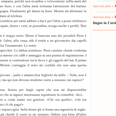
li simpatia, perché non ricambia e velocemente infila metà del
no buio, e con l'altra metà richiama l'attenzione del barista.
3. - Come è andata in 
Attività altre
ugugna. Finalmente gli danno la linea. Mentre mi allontano la
Augusto parla senza
arsi al telefono.
sempre, dopo: il cuor
Attività altre
corridoio per metà adibito a bar e per l'altra a posto telefonico
carne a tocchetti e co
lingue in Cors
upate, dietro i vetri, in penombra, scorgo nuche e profili. Non
- Allora?
- Che cosa?
ar è troppo netto. Dietro il bancone uno dei possibili Piero è
- Ti sei iscritta, o v
; l'altro, alla cassa, rifà il totale a un giovanotto dai capelli
Mi fissa coi suoi oc
 lui l'innamorato. Lo sento.
televisore, siede sul
 specchio. Le labbra sorridono. Piero cassiere chiede conferma
lentamente lo vedo 
a smesso coi caffè e armeggia su una piastra di registrazione. I
sedermi sulle sue gi
sone si confondono tra le facce e gli oggetti del bar. Il primo
sue guance mal rasate
 Mentre conteggia il resto mi confida che non ama questa
per me:
- Vieni vieni Marilen
giovani - parla e ammucchia biglietti da mille. - Veda, non è
vieni scalza e senza 
e, ma qui non devono renderne conto a nessuno, mi capisce?
vieni piano Marilena
nanna ninna Marilen
esa. Insisto per fargli capire che non mi dispiacerebbe
Lo odio questo amat
to che ai ragazzi interessasse soprattutto la comodità - dico.
Chiudo forte gli occh
re a come siamo noi genitori. «Chi era quello», «chi era
prossimo anno. Qua
nto c'è chi paga!»
braccia mi avvolgono,
opracciglia. Sulla fronte gli si forma una ragnatela di rughe.
io lo calco, lo scavo 
li chiede il conto in un sussurro. Ordino una birra all'altro
- Come è andata stama