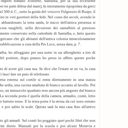
'impero romano d'oriente, Santalba, per la sua eccellente
cucina.
er tre parti difesa dal mare), fu interamente ripopolata da greci
el 500 d. C., sotto la guida del vescovo Fulgenzio di Ruspe, il
5. Non ci sono più s
ini in veri guerrieri della fede. Nel corso dei secoli, avendo le
chiudermi al cesso 
 abbandonato la terra sarda, le tracce dell'antica presenza si
ma io riuscivo a non
ora tangibili, nella devozione dei santalbini al prezioso
mamma. Gli stessi occ
mente conservato nella cattedrale di Santalba, e, fatto questo
Cazzo, Augusto! Sos
a grecano che gli abitanti dell'antica colonia miracolosamente
perché non li vende al
pubblicazione a cura della Pro Loco, senza data, p. 7.
e il labbro è un se
stronzissima brugola
talba, ho alloggiato per una notte in un alberghetto a tiro di
- È pronto Marilena.
del portiere, dopo pranzo ho preso in affitto queste poche
Non sento, non riesco
- Marilena!
to di avere già casa sua. Se dice che l'estate se ne va, la casa
Io sono sorda.
lasci fare un paio di telefonate.
ta esterna sul cortile si entra direttamente in una stanza
6. Ad Augusto brill
he sedia, una cucina smaltata di bianco accanto al lavello. Poi
Mangia il suo risotto
agno, un minuscolo quadrato reso ancora più angusto dal bianco
tempo ai suoi pensie
. La seconda porta è quella della camera, armadio, comò, letto
gomiti sul tavolo, è
 battuto rosso. E la terza porta è la stessa da cui sono entrato
un'idea, geniale, ov
 e poi salito le scale. Questa sarà la mia casa fino all'arrivo
- Non ho fame - gli d
- Non vuoi almeno la 
Sono già via, in un'
ito gli armadi. Sul comò ho poggiato quei pochi libri che non
quaderni e la macchin
rmi dietro. Manuali per la scuola e poi alcuni Moravia e