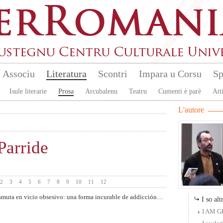
Associu
Literatura
Scontri
Impara u Corsu
Sp
Isule literarie
Prosa
Arcubalenu
Teatru
Cumenti è parè
Atti
L'autore
Parride
2
3
4
5
6
7
8
9
10
11
12
ansmuta en vicio obsesivo: una forma incurable de addicción…
DUE
I so altr
1. Augusto sta distes
I AM 
spalle. Studia il tel