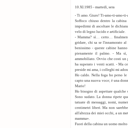
10.XI.1985 - martedì, sera
- Ti amo. Giuro! Ti-amo-ti-amo-t
Soffoco chiuso dentro la cabina 
impedirmi di ascoltare le dichia­r
velo di legno lucido e artificiale.
- Mamma? sì… certo… finalmente…
gridare, chi sa se l'innamorato a
benissimo - queste cabine hanno 
pienamente il palmo. - Ma sì, 
ammobiliato. Ovvio che costi un p
ha superato i venti scatti. - Ma 
preside mi ama, i colleghi mi ador
Ho caldo. Nella foga ho perso le 
capto una nuova voce; è una donna
Mario!
Ho bisogno di aspettare qualche s
Sono sudato. La donna ripete que
tatuate di messaggi, nomi, numeri
centimetri liberi. Ma non sarebbe 
all'altezza dei miei occhi, a un me
mamma».
Fuori della cabina un uomo molto 