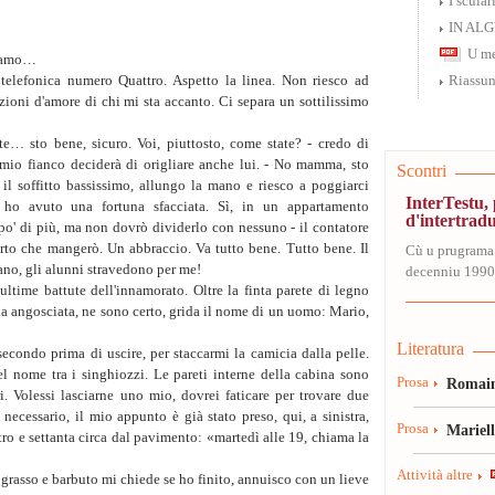
I scular
Mi siedo anch'io sul
IN AL
mano destra e se l'av
U me
- Crema bruciata! - d
i-amo…
Quella dentro il tel
telefonica numero Quattro. Aspetto la linea. Non riesco ad
Riassun
bruciata mi pasticcia
azioni d'amore di chi mi sta accanto. Ci separa un sottilissimo
è in agguato dietro i
- Non ti va più? - chi
 sto bene, sicuro. Voi, piuttosto, come state? - credo di
Ma non aspetta la mi
l mio fianco deciderà di origliare anche lui. - No mamma, sto
Scontri
prima di rientrare in 
il soffitto bassissimo, allungo la mano e riesco a poggiarci
InterTestu
La mia mano è appicc
ho avuto una fortuna sfacciata. Sì, in un appartamento
d'intertrad
pelle, mi fa sentire 
o' di più, ma non dovrò dividerlo con nessuno - il contatore
dolcezza nella mia m
certo che mangerò. Un abbraccio. Va tutto bene. Tutto bene. Il
Cù u prugrama
bacia sul collo. Offr
ano, gli alunni stravedono per me!
decenniu 1990-
- Marìlu!, Marìlu! - s
ultime battute dell'innamorato. Oltre la finta parete di legno
Stringe la mia mano 
 angosciata, ne sono certo, grida il nome di un uomo: Mario,
sostituisca al mio ge
Literatura
econdo prima di uscire, per staccarmi la camicia dalla pelle.
2. Da bambina ero c
l nome tra i singhiozzi. Le pareti interne della cabina sono
Prosa
Romain
intervalli. Restavo
. Volessi lasciarne uno mio, dovrei faticare per trovare due
spogliata dagli sguar
necessario, il mio appunto è già stato preso, qui, a sinistra,
Invece esisto, Cau 
Prosa
Mariel
tro e settanta circa dal pavimento: «martedì alle 19, chiama la
9315, primo anno di l
Non mi sopporto più. 
Attività altre
grasso e barbuto mi chiede se ho finito, annuisco con un lieve
voglio cortissimi.