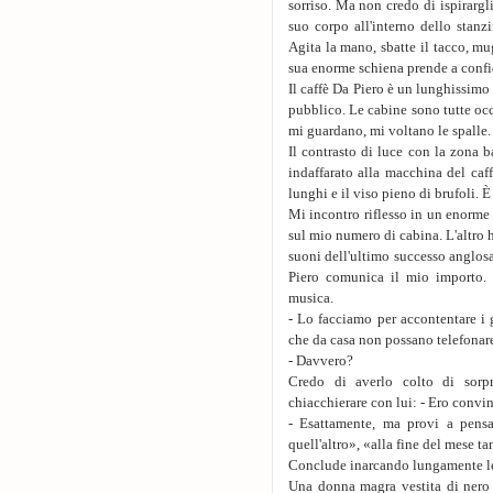
sorriso. Ma non credo di ispirarg
suo corpo all'interno dello stanzi
Agita la mano, sbatte il tacco, m
sua enorme schiena prende a confid
Il caffè Da Piero è un lunghissimo 
pubblico. Le cabine sono tutte occ
mi guardano, mi voltano le spalle.
Il contrasto di luce con la zona b
indaffarato alla macchina del caffè
lunghi e il viso pieno di brufoli. È
Mi incontro riflesso in un enorme
sul mio numero di cabina. L'altro h
suoni dell'ultimo successo anglosas
Piero comunica il mio importo.
musica.
- Lo facciamo per accontentare i 
che da casa non possano telefonar
- Davvero?
Credo di averlo colto di sorpr
chiacchierare con lui: - Ero convin
- Esattamente, ma provi a pensa
quell'altro», «alla fine del mese ta
Conclude inarcando lungamente le s
Una donna magra vestita di nero g