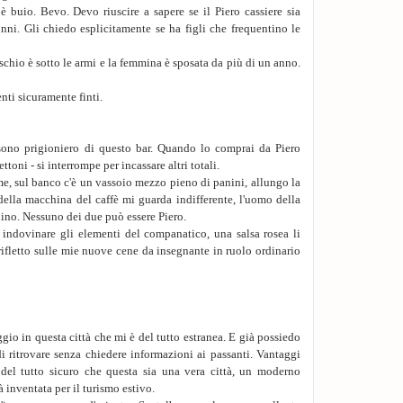
è buio. Bevo. Devo riuscire a sapere se il Piero cassiere sia
Non riapro gli occhi.
nni. Gli chiedo esplicitamente se ha figli che frequentino le
macchiati di fritto e
stata una buona idea 
chio è sotto le armi e la femmina è sposata da più di un anno.
ci sarà ancora, oltre i
- Parla Marilena!
nti sicuramente finti.
- Ho preso il treno,
lungo il porto, e mi
enorme.
sono prigioniero di questo bar. Quando lo comprai da Piero
- E il gelato? Non di
ttoni - si interrompe per incassare altri totali.
- Sì, l'ultimo gelato
me, sul banco c'è un vassoio mezzo pieno di panini, allungo la
4. Lo giuro, non so 
ella macchina del caffè mi guarda indifferente, l'uomo della
della casalinga. Quan
ino. Nessuno dei due può essere Piero.
sono alzata dalle gi
 indovinare gli elementi del companatico, una salsa rosea li
piatti di tutta una s
rifletto sulle mie nuove cene da insegnante in ruolo ordinario
Gioco con le montagno
Augusto mi stringe l
per stringersi a me 
capelli che scosta d
ricadono sul mio pett
io in questa città che mi è del tutto estranea. E già possiedo
- Che ha Marìlu?, ch
 ritrovare senza chiedere informazioni ai passanti. Vantaggi
Lascio che mi accare
del tutto sicuro che questa sia una vera città, un moderno
sporche di schiuma e 
à inventata per il turismo estivo.
- Merda! - esclama a