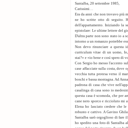
Santalba, 20 settembre 1985,
Carissimi…
Era da anni che non trovavo più mot
ne ho scritte otto di seguito. H
dell'appartamento. Iniziando la s
epistolare: Le ultime lettere del g
D'altra parte non sono stato io a 
intorno a un romanzo potrebbe esser
Non devo rinunciare a questa ide
curriculum vitae di un uomo, Io,
stai?» e «io bene e così spero di v
Con Sergio ho messo l'accento sul
case affacciate sulla costa, dove o
vecchia tutta protesa verso il ma
boschi e bassa montagna. Ad Anna 
padrona di casa che vive nell'app
casalinga di casa sono io medesim
questa casa è scomoda, che per ar
cane nero sporco e riccioluto mi a
Elena ho lasciato credere che le
robusto e cattivo. A Gavino Ghilar
Santalba sarò orgoglioso di fare il
ho spedito una foto di Santalba al