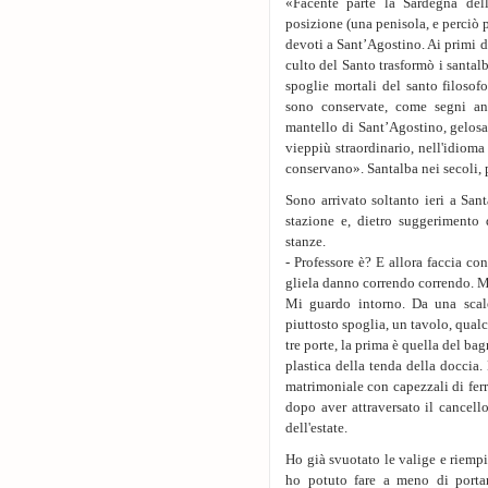
«Facente parte la Sardegna dell
posizione (una penisola, e perciò p
devoti a Sant’Agostino. Ai primi d
culto del Santo trasformò i santalb
spoglie mortali del santo filosofo
sono conservate, come segni anc
mantello di Sant’Agostino, gelosa
vieppiù straordinario, nell'idiom
conservano». Santalba nei secoli, 
Sono arrivato soltanto ieri a San
stazione e, dietro suggerimento 
stanze.
- Professore è? E allora faccia con
gliela danno correndo correndo. Mi 
Mi guardo intorno. Da una scalet
piuttosto spoglia, un tavolo, qualc
tre porte, la prima è quella del b
plastica della tenda della doccia
matrimoniale con capezzali di ferro
dopo aver attraversato il cancello
dell'estate.
Ho già svuotato le valige e riemp
ho potuto fare a meno di porta