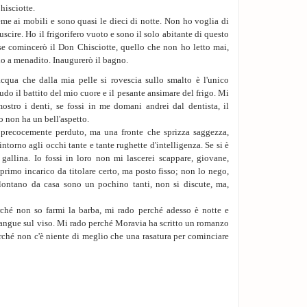
a pensarsi.
hisciotte.
ieme ai mobili e sono quasi le dieci di notte. Non ho voglia di
I capelli li aveva co
uscire. Ho il frigorifero vuoto e sono il solo abitante di questo
seguitavamo ad anda
se comincerò il Don Chisciotte, quello che non ho letto mai,
vecchia compagna di 
lo a menadito. Inaugurerò il bagno.
Prendevano il sole e p
loro cazzi. I concors
acqua che dalla mia pelle si rovescia sullo smalto è l'unico
laurea della bionda e
udo il battito del mio cuore e il pesante ansimare del frigo. Mi
da Trento, sottraend
ostro i denti, se fossi in me domani andrei dal dentista, il
abbandonandolo a se 
 non ha un bell'aspetto.
una trama diversa.
precocemente perduto, ma una fronte che sprizza saggezza,
- Ti piace Marìlu?
intorno agli occhi tante e tante rughette d'intelligenza. Se si è
Io lo adoravo.
gallina. Io fossi in loro non mi lascerei scappare, giovane,
- Ma non può capire, 
 primo incarico da titolare certo, ma posto fisso; non lo nego,
Io la odiavo.
lontano da casa sono un pochino tanti, non si discute, ma,
- Lasciatela la mia so
Io diventavo sorda.
ché non so farmi la barba, mi rado perché adesso è notte e
Augusto mi sfidava 
sangue sul viso. Mi rado perché Moravia ha scritto un romanzo
profonda e trasparen
erché non c'è niente di meglio che una rasatura per cominciare
era necessario parlar
braccia e le gambe al
con solo il viso fuor
andavo vicino, gli c
dopo la laurea. Cono