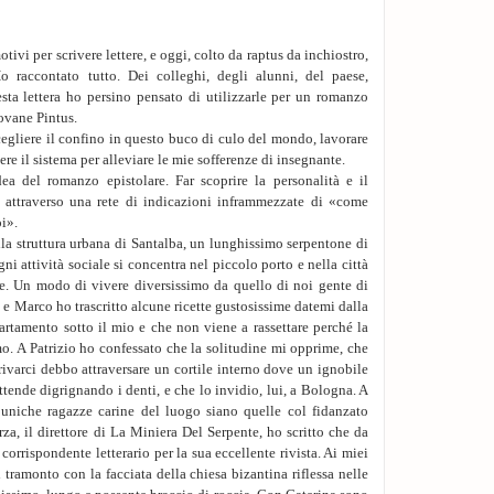
Pérez, e lui, con “F
stato per l'esercito 
nei casini di truppa d
ivi per scrivere lettere, e oggi, colto da raptus da inchiostro,
Io no, io avevo solo 
o raccontato tutto. Dei colleghi, degli alunni, del paese,
solo diciassette ann
esta lettera ho persino pensato di utilizzarle per un romanzo
corteggiarmi.
iovane Pintus.
Non perdevo mai un s
scegliere il confino in questo buco di culo del mondo, lavorare
dove l'acqua si fa p
e il sistema per alleviare le mie sofferenze di insegnante.
avrebbe spedito se 
a del romanzo epistolare. Far scoprire la personalità e il
Sul bagnasciuga la 
 attraverso una rete di indicazioni inframmezzate di «come
spugna, lo baciava, su
oi».
Di notte la bionda 
la struttura urbana di Santalba, un lunghissimo serpentone di
veniva qua, a dormir
gni attività sociale si concentra nel piccolo porto e nella città
7. Era oggi, due anni
re. Un modo di vivere diversissimo da quello di noi gente di
sale. Avevo consumat
e Marco ho trascritto alcune ricette gustosissime datemi dalla
Anna e Marta. Cominci
artamento sotto il mio e che non viene a rassettare perché la
Ma quella notte d'ot
o. A Patrizio ho confessato che la solitudine mi opprime, che
ballerini di notte. E
rivarci debbo attraversare un cortile interno dove un ignobile
non avevano ritenuto
ttende digrignando i denti, e che lo invidio, lui, a Bologna. A
Perché non Beatrice?
 uniche ragazze carine del luogo siano quelle col fidanzato
se non fosse stato per
za, il direttore di La Miniera Del Serpente, ho scritto che da
Non volle ballare. I
 corrispondente letterario per la sua eccellente rivista. Ai miei
sommersi dal buio ill
 tramonto con la facciata della chiesa bizantina riflessa nelle