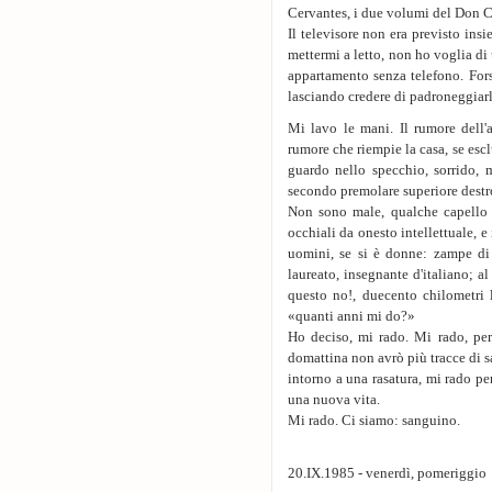
Cervantes, i due volumi del Don C
Il televisore non era previsto ins
mettermi a letto, non ho voglia di 
appartamento senza telefono. For
lasciando credere di padroneggiar
Mi lavo le mani. Il rumore dell'
rumore che riempie la casa, se escl
guardo nello specchio, sorrido, m
secondo premolare superiore destro
Non sono male, qualche capello 
occhiali da onesto intellettuale, e 
uomini, se si è donne: zampe di 
laureato, insegnante d'italiano; al
questo no!, duecento chilometri 
«quanti anni mi do?»
Ho deciso, mi rado. Mi rado, per
domattina non avrò più tracce di 
intorno a una rasatura, mi rado p
una nuova vita.
Mi rado. Ci siamo: sanguino.
20.IX.1985 - venerdì, pomeriggio