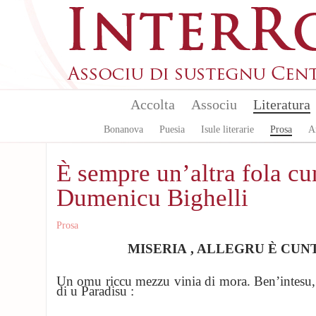
Aller au contenu principal
Accolta
Associu
Literatura
Bonanova
Puesia
Isule literarie
Prosa
A
È sempre un’altra fola cu
Dumenicu Bighelli
Prosa
MISERIA , ALLEGRU Ѐ CUN
Un omu riccu mezzu vinia di mora. Ben’intesu, s
di u Paradisu :