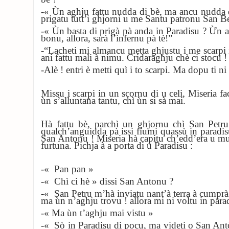
-« Ùn aghju fattu nudda di bè, ma ancu nudda 
prigatu tutt’i ghjorni u me Santu patronu San B
-« Ùn basta di prigà pà anda in Paradisu ? Ừn a
bonu, allora, sarà
l’infernu pà tè!”
-“Lacheti mi almancu metta ghjustu i me scarpi 
ani fattu mali à nimu.
Cridaraghju chè ci stocu 
-Alè ! entri è metti quì i to scarpi. Ma dopu ti ni
Missu i scarpi in un scornu di u celi, Miseria 
ùn s’alluntana tantu, chì ùn si sà mai.
Hà fattu bè, parchì un ghjornu chì San Petru
qualch’anguidda pà issi fiumi quassù in paradis
San Antonu ! Miseria hà capitu ch’edd’era u mu
furtuna.
Pichja à a porta di u Paradisu :
-« Pan pan »
-« Chì ci hè » dissi San Antonu ?
-« San Petru m’hà inviatu nant’à terra à cumprà
ma ùn n’aghju trovu ! allora mi ni voltu in para
-« Ma ùn t’aghju mai vistu »
-« Sò in Paradisu di pocu, ma videti o San Antò