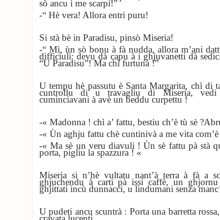
sò ancu i me scarpi!”
-“ Hè vera! Allora entri puru!
Si stà bè in Paradisu, pinsò Miseria!
-“ Mì, ùn sò bonu à fà nudda, allora m’ani dat
difficiuli: devu dà capu à i ghjuvanetti dà sedic
“U Paradisu”! Ma chì furtuna !”
U tempu hè passutu è Santa Margarita, chì di ta
cuntrollu di u travagliu di Miseria, vedi
cuminciavani à avè un beddu curpettu !
-« Madonna ! chì a’ fattu, bestiu ch’è tù sè ?Abru
-« Ùn aghju fattu chè cuntinivà a me vita com’è n
-« Ma sè un veru diavuli !
Ùn sè fattu pà stà qu
porta, pigliu la spazzura !
«
Miseria si n’hè vultatu nant’à terra à fà a s
ghjuchendu à carti pà issi caffè, un ghjornu 
ghjittati incù dunnacci, u lindumani senza manc
U pudeti ancu scuntrà : Porta una barretta rossa, 
cravata lucenti.