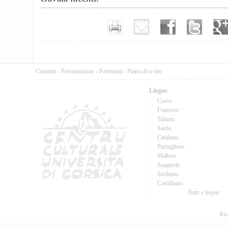
Cuntattu
-
Presentazione
-
Partenarii
-
Pianu di u situ
Lingue
Corsu
Francese
Talianu
Sardu
Catalanu
Purtughese
Maltese
Spagnolu
Sicilianu
Castillianu
Tutte e lingue
Réa