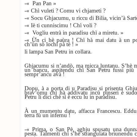
-« Pan Pan »
-« Chì vuleti ? Comu vi chjameti ?
-« Socu Ghjacumu, u riccu di Bilia, vicin’à Sart
-« Iè ti cunniscimu ! Chì voli ?
-« Vogliu entrà in paradisu chì a miretu. »
-« Ừn ci hè paùra ! Chì hà mai datu à un po
ch’ùn sò lochi pà tè ! »
li lampa San Petru in collara.
Ghjacumu si n’andò, ma micca luntanu. S’hè m
un bancu, aspitendu chì San Petru fussi più
sempr’ancu avà !
Dopu, à a porta di u Paradisu si prisenta Ghj
brav’omu chì hà addivatu incù pinseri è sudori
Petru li dici chè sì è eccu lu in paradisu.
À un mumentu datu, affacca Francescu.
Eddu,
terra fù un infernu !
-« Prima, o San Pè, aghju spusatu una dunna
pesta. Talmenti chì s’hè strangulata briunendu c