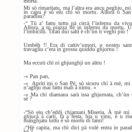
morta.
Mi sò rimaritatu, ma l’altra era ancu peghju, mi
in capu è sò eiu chì sò mortu. Allora o San
paradisu?
-“ Tù a’ fattu tuttu pà circà l’infernu da viv
Allora, a to piazza hè in infernu da mortu. 
l’imbicilli. Tirati dui salti è ch’ùn ti veghi più !
Umbèh !! Era di cattiv’umori, u nostru san
travagliu c’era in grossu quiddu ghjornu !
Ma eccuti chì ni ghjunghji un altru !
-« Pan pan,
-« Apriti mi o San Pè, sò sicuru chì à mè, mi l
n’aghju mai fattu mali à nimu. »
-« Ma chì diamana sarà issa ghjurnata, ch’ùn s
sè ?
-“Sò eiu ch’eddi chjamani Miseria. À mè mi s
ghjucà à carti, fà a festa, bia u vinu, è u ri
manghjatu tuttu è sò mortu di fami!
-“Hè capita, ma chì dici pà vulè entra in parad
bè ?