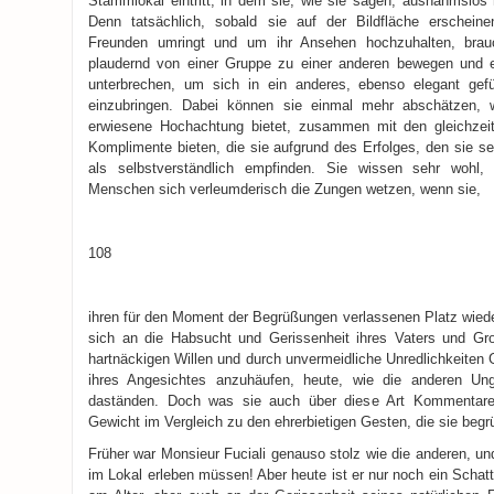
Stammlokal eintritt, in dem sie, wie sie sagen, ausnahmslos 
Denn tatsächlich, sobald sie auf der Bildfläche erschein
Freunden umringt und um ihr Ansehen hochzuhalten, brau
plaudernd von einer Gruppe zu einer anderen bewegen und
unterbrechen, um sich in ein anderes, ebenso elegant gefü
einzubringen. Dabei können sie einmal mehr abschätzen, w
erwiesene Hochachtung bietet, zusammen mit den gleichzei
Komplimente bieten, die sie aufgrund des Erfolges, den sie s
als selbstverständlich empfinden. Sie wissen sehr wohl,
Menschen sich verleumderisch die Zungen wetzen, wenn sie,
108
ihren für den Moment der Begrüßungen verlassenen Platz wiede
sich an die Habsucht und Gerissenheit ihres Vaters und Gro
hartnäckigen Willen und durch unvermeidliche Unredlichkeiten
ihres Angesichtes anzuhäufen, heute, wie die anderen Unglü
daständen. Doch was sie auch über diese Art Kommentare 
Gewicht im Vergleich zu den ehrerbietigen Gesten, die sie begr
Früher war Monsieur Fuciali genauso stolz wie die anderen, un
im Lokal erleben müssen! Aber heute ist er nur noch ein Schatt