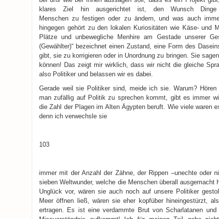
klares Ziel hin ausgerichtet ist, den Wunsch Din
Menschen zu festigen oder zu ändern, und was auch immer
hingegen gehört zu den lokalen Kuriositäten wie Käse- und Mi
Plätze und unbewegliche Menhire am Gestade unserer Ges
(Gewählter)“ bezeichnet einen Zustand, eine Form des Daseins
gibt, sie zu korrigieren oder in Unordnung zu bringen. Sie sagen
können! Das zeigt mir wirklich, dass wir nicht die gleiche S
also Politiker und belassen wir es dabei.
Gerade weil sie Politiker sind, meide ich sie. Warum? Hören 
man zufällig auf Politik zu sprechen kommt, gibt es immer wi
die Zahl der Plagen im Alten Ägypten beruft. Wie viele waren 
denn ich verwechsle sie
103
immer mit der Anzahl der Zähne, der Rippen –unechte oder ni
sieben Weltwunder, welche die Menschen überall ausgemacht h
Unglück vor, wären sie auch noch auf unsere Politiker gest
Meer öffnen ließ, wären sie eher kopfüber hineingestürzt, al
ertragen. Es ist eine verdammte Brut von Scharlatanen und