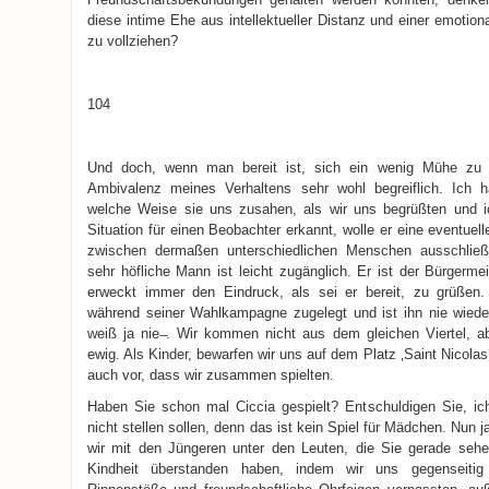
diese intime Ehe aus intellektueller Distanz und einer emotio
zu vollziehen?
104
Und doch, wenn man bereit ist, sich ein wenig Mühe zu g
Ambivalenz meines Verhaltens sehr wohl begreiflich. Ich 
welche Weise sie uns zusahen, als wir uns begrüßten und
Situation für einen Beobachter erkannt, wolle er eine eventue
zwischen dermaßen unterschiedlichen Menschen ausschließ
sehr höfliche Mann ist leicht zugänglich. Er ist der Bürgermeis
erweckt immer den Eindruck, als sei er bereit, zu grüßen.
während seiner Wahlkampagne zugelegt und ist ihn nie wiede
weiß ja nie ̶. Wir kommen nicht aus dem gleichen Viertel, 
ewig. Als Kinder, bewarfen wir uns auf dem Platz ‚Saint Nicola
auch vor, dass wir zusammen spielten.
Haben Sie schon mal Ciccia gespielt? Entschuldigen Sie, ic
nicht stellen sollen, denn das ist kein Spiel für Mädchen. Nun j
wir mit den Jüngeren unter den Leuten, die Sie gerade sehen
Kindheit überstanden haben, indem wir uns gegenseitig F