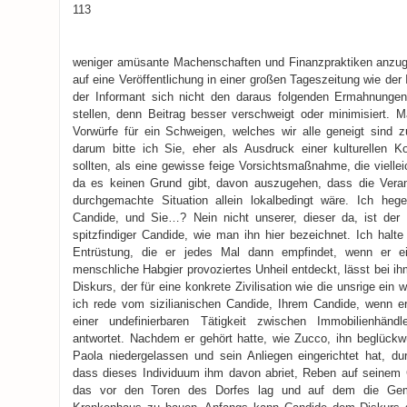
113
weniger amüsante Machenschaften und Finanzpraktiken anzuge
auf eine Veröffentlichung in einer großen Tageszeitung wie der Ih
der Informant sich nicht den daraus folgenden Ermahnunge
stellen, denn Beitrag besser verschweigt oder minimisiert. M
Vorwürfe für ein Schweigen, welches wir alle geneigt sind 
darum bitte ich Sie, eher als Ausdruck einer kulturellen K
sollten, als eine gewisse feige Vorsichtsmaßnahme, die vielleich
da es keinen Grund gibt, davon auszugehen, dass die Veran
durchgemachte Situation allein lokalbedingt wäre. Ich hege
Candide, und Sie…? Nein nicht unserer, dieser da, ist der 
spitzfindiger Candide, wie man ihn hier bezeichnet. Ich halte 
Entrüstung, die er jedes Mal dann empfindet, wenn er 
menschliche Habgier provoziertes Unheil entdeckt, lässt bei i
Diskurs, der für eine konkrete Zivilisation wie die unsrige ein w
ich rede vom sizilianischen Candide, Ihrem Candide, wenn e
einer undefinierbaren Tätigkeit zwischen Immobilienhänd
antwortet. Nachdem er gehört hatte, wie Zucco, ihn beglückw
Paola niedergelassen und sein Anliegen eingerichtet hat, dur
dass dieses Individuum ihm davon abriet, Reben auf seinem 
das vor den Toren des Dorfes lag und auf dem die Geme