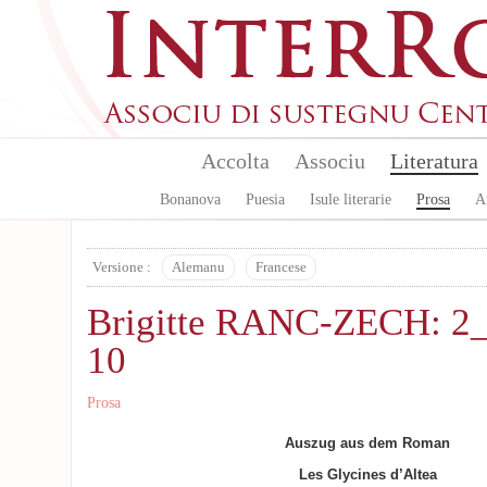
Aller au contenu principal
Accolta
Associu
Literatura
Bonanova
Puesia
Isule literarie
Prosa
A
Versione :
Alemanu
Francese
Brigitte RANC-ZECH: 2_
10
Prosa
Auszug aus dem Roman
Les Glycines d’Altea