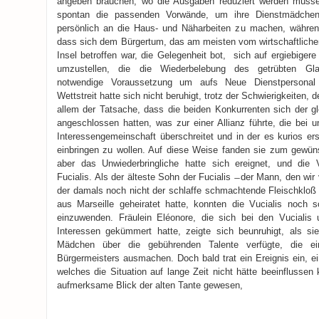
angeben brauchen, wo die Ausgaben reduziert werden müsse
spontan die passenden Vorwände, um ihre Dienstmädchen
persönlich an die Haus- und Näharbeiten zu machen, während
dass sich dem Bürgertum, das am meisten vom wirtschaftlich
Insel betroffen war, die Gelegenheit bot, sich auf ergiebigere
umzustellen, die die Wiederbelebung des getrübten Gla
notwendige Voraussetzung um aufs Neue Dienstpersonal
Wettstreit hatte sich nicht beruhigt, trotz der Schwierigkeiten,
allem der Tatsache, dass die beiden Konkurrenten sich der gl
angeschlossen hatten, was zur einer Allianz führte, die bei 
Interessengemeinschaft überschreitet und in der es kurios er
einbringen zu wollen. Auf diese Weise fanden sie zum gewün
aber das Unwiederbringliche hatte sich ereignet, und die V
Fucialis. Als der älteste Sohn der Fucialis ̶ der Mann, den wi
der damals noch nicht der schlaffe schmachtende Fleischkloß
aus Marseille geheiratet hatte, konnten die Vucialis noch
einzuwenden. Fräulein Eléonore, die sich bei den Vucialis 
Interessen gekümmert hatte, zeigte sich beunruhigt, als si
Mädchen über die gebührenden Talente verfügte, die ei
Bürgermeisters ausmachen. Doch bald trat ein Ereignis ein, ei
welches die Situation auf lange Zeit nicht hätte beeinflussen
aufmerksame Blick der alten Tante gewesen,