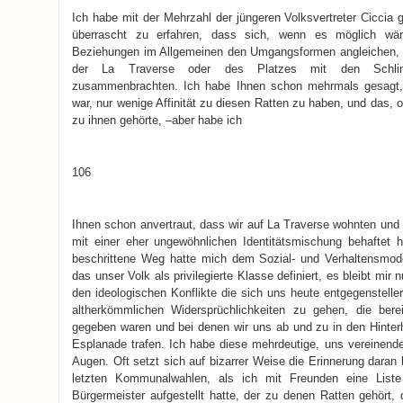
Ich habe mit der Mehrzahl der jüngeren Volksvertreter Ciccia g
überrascht zu erfahren, dass sich, wenn es möglich wär
Beziehungen im Allgemeinen den Umgangsformen angleichen, 
der La Traverse oder des Platzes mit den Schling
zusammenbrachten. Ich habe Ihnen schon mehrmals gesagt,
war, nur wenige Affinität zu diesen Ratten zu haben, und das, 
zu ihnen gehörte, –aber habe ich
106
Ihnen schon anvertraut, dass wir auf La Traverse wohnten und
mit einer eher ungewöhnlichen Identitätsmischung behaftet 
beschrittene Weg hatte mich dem Sozial- und Verhaltensmode
das unser Volk als privilegierte Klasse definiert, es bleibt mir 
den ideologischen Konflikte die sich uns heute entgegenstell
altherkömmlichen Widersprüchlichkeiten zu gehen, die bere
gegeben waren und bei denen wir uns ab und zu in den Hinter
Esplanade trafen. Ich habe diese mehrdeutige, uns vereinen
Augen. Oft setzt sich auf bizarrer Weise die Erinnerung daran 
letzten Kommunalwahlen, als ich mit Freunden eine List
Bürgermeister aufgestellt hatte, der zu denen Ratten gehört, 