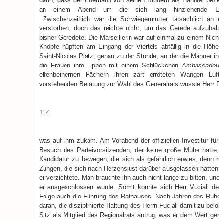
darin, dass der Ehemann von seinen Brüdern als Hahnrei bezei
an einem Abend um die sich lang hinziehende Erbsch
Zwischenzeitlich war die Schwiegermutter tatsächlich an 
verstorben, doch das reichte nicht, um das Gerede aufzuhal
bisher Geredete. Die Marseillerin war auf einmal zu einem Ni
Knöpfe hüpften am Eingang der Viertels abfällig in die Höhe
Saint-Nicolas Platz, genau zu der Stunde, an der die Männer i
die Frauen ihre Lippen mit einem Schlückchen
Ambassadeu
elfenbeinernen Fächern ihren zart erröteten Wangen Lu
vorstehenden Beratung zur Wahl des Generalrats wusste Herr Fu
112
was auf ihm zukam. Am Vorabend der offiziellen Investitur für
Besuch des Parteivorsitzenden, der keine große Mühe hatte
Kandidatur zu bewegen, die sich als gefährlich erwies, den
Zungen, die sich nach Herzenslust darüber ausgelassen hatten
er verzichtete. Man brauchte ihn auch nicht lange zu bitten, un
er ausgeschlossen wurde. Somit konnte sich Herr Vuciali de
Folge auch die Führung des Rathauses. Nach Jahren des Ruhe
daran, die disziplinierte Haltung des Herrn Fuciali damit zu b
Sitz als Mitglied des Regionalrats antrug, was er dem Wert g