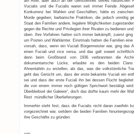
am Alter, aber auch an der Gerissenheit seines natürlichen R
Vucialis und die Fucialis waren seit immer Feinde. Abges
Konkurrenz bei Wahlen und Geschäften, hätte es zwischen
Morde gegeben, barbarische Praktiken, die jedoch unnötig g
Staat den Familien andere, legalere Möglichkeiten zugestanden 
gegen die Rechte und Privilegien ihrer Rivalen zu bedienen un
üben. Ihre Vorfahren hatten sich immer bekämpft, zuerst ging
um Posten und Wahlämter. Einstmals hatten die Familien eine 
vorsah, dass, wenn ein Vuciali Bürgermeister war, ging das A
einen Fuciali und vice versa, und das galt soweit schriftlic
denn beim Großbrand von 1936 verbrannten die Archi
dokumentarische Lücke, erlaubte es den beiden Clans s
Ahnentafeln zu erstellen, als das, was die volkstümliche Trad
geht das Gerücht um, dass der erste bekannte Vuciali ein ent
sei und dass der erste Fuciali ihn bei dessen Flucht begleitet
die von einem immer noch gültigen Sprichwort bestätigt wird:
Überbleibsel der Galeere“, doch das dürfte kaum mehr der Wah
Rest mündlicher Überlieferungen.
Immerhin steht fest, dass die Fucialis nicht daran zweifeln k
vorgezeichnet war, seitdem die beiden Familien hinuntergezog
ihre Geschäfte zu gründen.