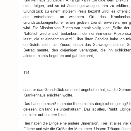
Krankenhaus zu bauen. Anfangs kann Candide dem Diskurs 
nicht folgen, und so ist Zucco gezwungen, ihm zu erklären,
Grundstück zu einem stolzem Preis bezahlt wird, es offensich
der entscheidet, an welchem Ort das Krankenha
Grundstückseigentümer einen großen Dienst erweisen, ein
wird. Die Mission von Zucco war somit völlig klar: „Sollte de
Natürlich wird er sich bedanken, indem er ihm einen Prozen
lässt, die er einnehmen wird.“ Über Ihren Candide habe ich mic
entrüstete sich, als Zucco, durch das Schweigen seines Geg
Betrag nannte, den diejenigen verlangten, die ihn schickte
alledem nichts begriffen und gab bekannt,
114
dass er das Grundstück umsonst angeboten hat, da die Gemeind
Krankenhaus errichten wollte.
Das habe ich nicht! Ich habe Ihnen nichts dergleichen gesagt!
gelesen, ich fand sie unterhaltsam, Das ist alles, Punkt. Übri
es nicht auf unserer Insel.
Hier haben die Dinge eine andere Dimension. Hier ist alles viel 
Fläche und wie die Größe der Menschen. Unsere Träume übers