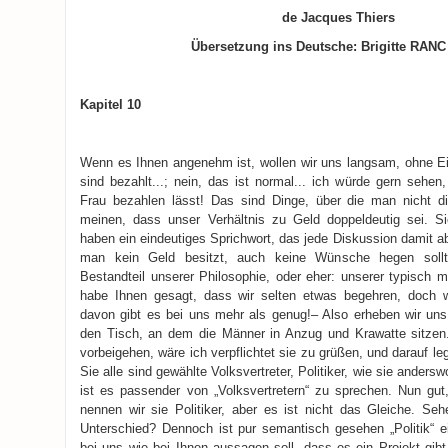
de Jacques Thiers
Übersetzung ins Deutsche: Brigitte RA
Kapitel 10
Wenn es Ihnen angenehm ist, wollen wir uns langsam, ohne Ei
sind bezahlt...; nein, das ist normal... ich würde gern sehe
Frau bezahlen lässt! Das sind Dinge, über die man nicht di
meinen, dass unser Verhältnis zu Geld doppeldeutig sei. S
haben ein eindeutiges Sprichwort, das jede Diskussion damit 
man kein Geld besitzt, auch keine Wünsche hegen sollte
Bestandteil unserer Philosophie, oder eher: unserer typisch m
habe Ihnen gesagt, dass wir selten etwas begehren, doch
davon gibt es bei uns mehr als genug!– Also erheben wir un
den Tisch, an dem die Männer in Anzug und Krawatte sitzen
vorbeigehen, wäre ich verpflichtet sie zu grüßen, und darauf l
Sie alle sind gewählte Volksvertreter, Politiker, wie sie ander
ist es passender von „Volksvertretern“ zu sprechen. Nun gut
nennen wir sie Politiker, aber es ist nicht das Gleiche. Seh
Unterschied? Dennoch ist pur semantisch gesehen „Politik“ ein
bei uns wie bei Ihnen aussagen soll, dass es ein Projekt gibt,