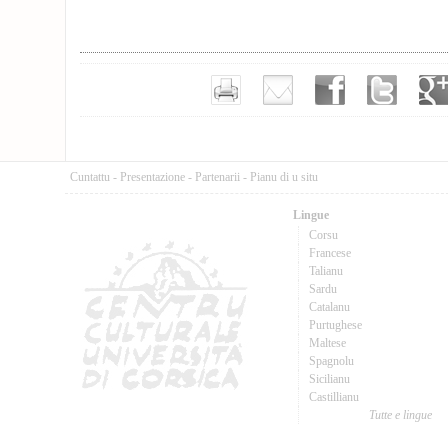
Cuntattu
-
Presentazione
-
Partenarii
-
Pianu di u situ
Lingue
Corsu
Francese
Talianu
Sardu
Catalanu
Purtughese
Maltese
Spagnolu
Sicilianu
Castillianu
Tutte e lingue