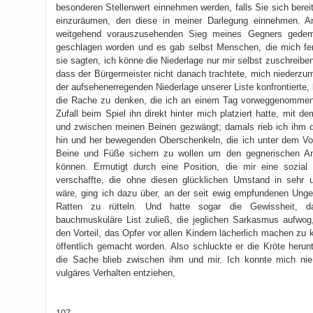
besonderen Stellenwert einnehmen werden, falls Sie sich bereit
einzuräumen, den diese in meiner Darlegung einnehmen. 
weitgehend vorauszusehenden Sieg meines Gegners gedem
geschlagen worden und es gab selbst Menschen, die mich fer
sie sagten, ich könne die Niederlage nur mir selbst zuschreibe
dass der Bürgermeister nicht danach trachtete, mich niederzu
der aufsehenerregenden Niederlage unserer Liste konfrontierte,
die Rache zu denken, die ich an einem Tag vorweggenommen h
Zufall beim Spiel ihn direkt hinter mich platziert hatte, mit 
und zwischen meinen Beinen gezwängt; damals rieb ich ihm d
hin und her bewegenden Oberschenkeln, die ich unter dem Vo
Beine und Füße sichern zu wollen um den gegnerischen An
können. Ermutigt durch eine Position, die mir eine sozial 
verschaffte, die ohne diesen glücklichen Umstand in sehr 
wäre, ging ich dazu über, an der seit ewig empfundenen Unge
Ratten zu rütteln. Und hatte sogar die Gewissheit, d
bauchmuskuläre List zuließ, die jeglichen Sarkasmus aufwog
den Vorteil, das Opfer vor allen Kindern lächerlich machen z
öffentlich gemacht worden. Also schluckte er die Kröte herun
die Sache blieb zwischen ihm und mir. Ich konnte mich n
vulgäres Verhalten entziehen,