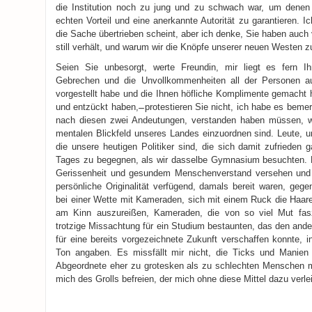
die Institution noch zu jung und zu schwach war, um denen 
echten Vorteil und eine anerkannte Autorität zu garantieren. 
die Sache übertrieben scheint, aber ich denke, Sie haben auch
still verhält, und warum wir die Knöpfe unserer neuen Westen zu
Seien Sie unbesorgt, werte Freundin, mir liegt es fern 
Gebrechen und die Unvollkommenheiten all der Personen au
vorgestellt habe und die Ihnen höfliche Komplimente gemacht 
und entzückt haben, ̶̶ protestieren Sie nicht, ich habe es bemerk
nach diesen zwei Andeutungen, verstanden haben müssen, w
mentalen Blickfeld unseres Landes einzuordnen sind. Leute, u
die unsere heutigen Politiker sind, die sich damit zufrieden
Tages zu begegnen, als wir dasselbe Gymnasium besuchten. K
Gerissenheit und gesundem Menschenverstand versehen und 
persönliche Originalität verfügend, damals bereit waren, geg
bei einer Wette mit Kameraden, sich mit einem Ruck die Haa
am Kinn auszureißen, Kameraden, die von so viel Mut fasz
trotzige Missachtung für ein Studium bestaunten, das den ande
für eine bereits vorgezeichnete Zukunft verschaffen konnte, 
Ton angaben. Es missfällt mir nicht, die Ticks und Manien z
Abgeordnete eher zu grotesken als zu schlechten Menschen 
mich des Grolls befreien, der mich ohne diese Mittel dazu verle