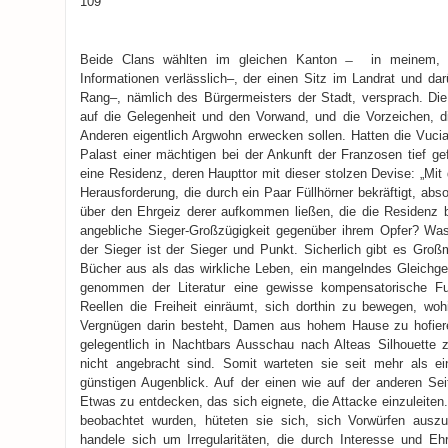
109
Beide Clans wählten im gleichen Kanton ̶ in meinem, 
Informationen verlässlich–, der einen Sitz im Landrat und da
Rang–, nämlich des Bürgermeisters der Stadt, versprach. Die 
auf die Gelegenheit und den Vorwand, und die Vorzeichen, d
Anderen eigentlich Argwohn erwecken sollen. Hatten die Vucia
Palast einer mächtigen bei der Ankunft der Franzosen tief ge
eine Residenz, deren Haupttor mit dieser stolzen Devise: „Mit 
Herausforderung, die durch ein Paar Füllhörner bekräftigt, abso
über den Ehrgeiz derer aufkommen ließen, die die Residenz 
angebliche Sieger-Großzügigkeit gegenüber ihrem Opfer? Was
der Sieger ist der Sieger und Punkt. Sicherlich gibt es Großm
Bücher aus als das wirkliche Leben, ein mangelndes Gleichg
genommen der Literatur eine gewisse kompensatorische F
Reellen die Freiheit einräumt, sich dorthin zu bewegen, woh
Vergnügen darin besteht, Damen aus hohem Hause zu hofieren
gelegentlich in Nachtbars Ausschau nach Alteas Silhouette 
nicht angebracht sind. Somit warteten sie seit mehr als e
günstigen Augenblick. Auf der einen wie auf der anderen Se
Etwas zu entdecken, das sich eignete, die Attacke einzuleiten
beobachtet wurden, hüteten sie sich, sich Vorwürfen ausz
handele sich um Irregularitäten, die durch Interesse und Eh