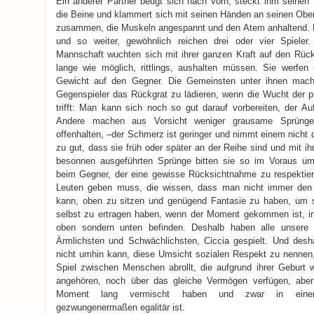
Ein anderer Partner beugt sich nach vorn, steckt ihm seinen
die Beine und klammert sich mit seinen Händen an seinen Ober
zusammen, die Muskeln angespannt und den Atem anhaltend. Ein
und so weiter, gewöhnlich reichen drei oder vier Spieler
Mannschaft wuchten sich mit ihrer ganzen Kraft auf den Rüc
lange wie möglich, rittlings, aushalten müssen. Sie werfen
Gewicht auf den Gegner. Die Gemeinsten unter ihnen mac
Gegenspieler das Rückgrat zu lädieren, wenn die Wucht der pr
trifft: Man kann sich noch so gut darauf vorbereiten, der Au
Andere machen aus Vorsicht weniger grausame Sprünge
offenhalten, –der Schmerz ist geringer und nimmt einem nicht
zu gut, dass sie früh oder später an der Reihe sind und mit i
besonnen ausgeführten Sprünge bitten sie so im Voraus u
beim Gegner, der eine gewisse Rücksichtnahme zu respektier
Leuten geben muss, die wissen, dass man nicht immer den
kann, oben zu sitzen und genügend Fantasie zu haben, um si
selbst zu ertragen haben, wenn der Moment gekommen ist, in
oben sondern unten befinden. Deshalb haben alle unsere Vo
Ärmlichsten und Schwächlichsten, Ciccia gespielt. Und desh
nicht umhin kann, diese Umsicht sozialen Respekt zu nennen
Spiel zwischen Menschen abrollt, die aufgrund ihrer Geburt 
angehören, noch über das gleiche Vermögen verfügen, abe
Moment lang vermischt haben und zwar in einer Fr
gezwungenermaßen egalitär ist.