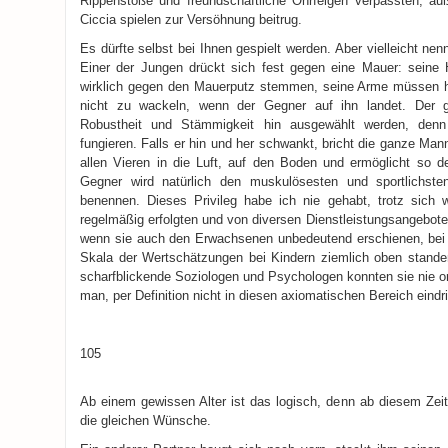
Rippenstöße und freundschaftliche Ohrfeigen verpassten, a
Ciccia spielen zur Versöhnung beitrug.
Es dürfte selbst bei Ihnen gespielt werden. Aber vielleicht n
Einer der Jungen drückt sich fest gegen eine Mauer: seine
wirklich gegen den Mauerputz stemmen, seine Arme müssen h
nicht zu wackeln, wenn der Gegner auf ihn landet. Der g
Robustheit und Stämmigkeit hin ausgewählt werden, denn 
fungieren. Falls er hin und her schwankt, bricht die ganze Man
allen Vieren in die Luft, auf den Boden und ermöglicht so 
Gegner wird natürlich den muskulösesten und sportlichsten
benennen. Dieses Privileg habe ich nie gehabt, trotz sich w
regelmäßig erfolgten und von diversen Dienstleistungsangeboten
wenn sie auch den Erwachsenen unbedeutend erschienen, bei 
Skala der Wertschätzungen bei Kindern ziemlich oben stande
scharfblickende Soziologen und Psychologen konnten sie nie ord
man, per Definition nicht in diesen axiomatischen Bereich eindr
105
Ab einem gewissen Alter ist das logisch, denn ab diesem Zei
die gleichen Wünsche.