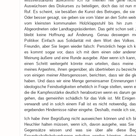
Missverständnis aufkommt! Ich für meinen Teil gehe nich
Auswüchsen des Diskurses zu beteiligen, doch das ist nun m
Ruf. Es scheint, sie besäßen die Kunst des Betruges, die sie
Oder besser gesagt, sie geben sie vom Vater an den Sohn weiter
vom kleinsten kommunalen Holzklappstuhl bis hin zum t
Abgeordneten oder Landtagspräsidenten. Das geht schon seit 
bleibt keine Hoffnung auf Änderung. Genau deswegen me
Politiker. Einfach aus Solidarität mit dem Wort des Volkes.
Freundin, aber Sie liegen wieder falsch: Persönlich hege ich 
es kommt sogar vor, dass ich mit dem einen oder ander
Meinung äußere und eine Runde ausgebe. Aber wenn ich kann,
einen Schritt weitergeht könnte man urteilen, dass meine 
meines Argwohns, ihnen gegenüber, als übertrieben zu bezeich
von einigen meiner Altersgenossen, berichten, dass wir die g
haben. Und dass wir eine Menge gemeinsamer Erinnerungen te
ideologische Feindseligkeiten erheblich in Frage stellen, wenn 
die die Kampfesstärke deutlich herabsetzen wenn es darum ge
gehen, das gemeinhin schädlich für das Volk ist. Mit Einigen
verwandt und in solch einem Fall ist es nicht notwendig, das
ergebenden Hindernisse näher eingehe. Deshalb, meide ich sie
Ich habe ihrer Begrüßung nicht ausweichen können und ich bin
Heuchler halten müssen, wenn ich, davon ausgehe, was Sie ü
Gegensätze wissen und was sie über alle diese Begr
Freundschaftsbekundungen gehalten werden könnten, denken