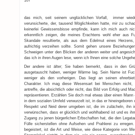
107
das mich, seit seinem unglücklichen Vorfall, immer wi
verunsicherte, der, tausend Möglichkeiten hatte, mir zu sch
keinerlei Gewissensbisse empfinde, kann ich mich auch nich
erkenntlich zeigen, die meines Erachtens wohl eher aus 
Skandale resultierte, als aus dem Edelmut eines Herzens
aufrichtig verzeihen sollte. Somit gehen unsere Beziehun
Schweigen unter den Blicken der anderen weiter und angesic
das ich in ihren Augen lese, wenn ich Ihnen eine solche Ungehe
Der andere ist älter; Sie haben bemerkt, dass in den Grü
ausgetauscht haben, weniger Wärme lag. Sein Name ist Fucia
weniger als den vorherigen. Das liegt an seinen ehrerbieti
Charakter. Ich mag diese Wesensart bei Menschen nicht, 
antreffe, die absichtlich oder nicht, das Bild von Erfolg und Ma
repräsentieren. Erzählen Sie doch mal etwas über einen Mann ̶ o
in dem sozialen Umfeld verwurzelt ist, in das er hineingeboren
Respekt und Neid derer umgeben ist, die im zulächeln, ihn 
verwünschen, dass er glücklich und wohlhabend ist und es ihm
Zugang zu jenen bürgerlichen Erbschaften hat, die den Legata
Fülle sicherstellen ohne Aufsehen und Prahlerei zu errege
begeistert, ist die Art und Weise, wie diese Kategorie von M