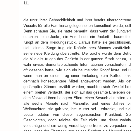
111
die trotz ihrer Gebrechlichkeit und ihrer bereits überschritte
Vucialis für alle Familienangelegenheiten konsultiert wurde, selb
Denn schauen Sie, sie hatte bemerkt, dass wenn der Jungverhe
erschien –eine Jacke, ein Hemd oder ein Jackett–, baumelte 
Knopf an dem Kleidungsstück. Daraus hatte sie geschlossen, 
nicht einmal Sorge trug, die Knöpfe ihres Mannes zusätzlich 
seine neue Kleidung überstreifte. Die Sache wurde dem Betro
die Vucialis trugen das Gerücht in der ganzen Stadt herum
,
un
wahr erwies–dementsprechende Informationen versicherten, d
oft gesehen hatte, wie sich ein baumelnder Knopf löste und un
wenn man an einem Tag einer Einladung zum Kaffee trinken
demnach konsequentere Mittel angewendet werden. Als g
gedämpfter Stimme erzählt wurden, machten sich Zweifel brei
einem breiten Verdacht, der sich auf das gesamte Eheleben der 
dem Vorwand ihren betagten Eltern einen Besuch abstatten zu 
alle sechs Monate nach Marseille, und eines Jahres bl
Weihnachten: sie gab vor, ihre Mutter sei erkrankt, und si
Leute redeten von dieser segensreichen Krankheit. S
Geschichten, doch reichte die Zeit nicht, um diese wahrh
vorsichtige und ein wenig verschlagene Ironie zu verpacken.