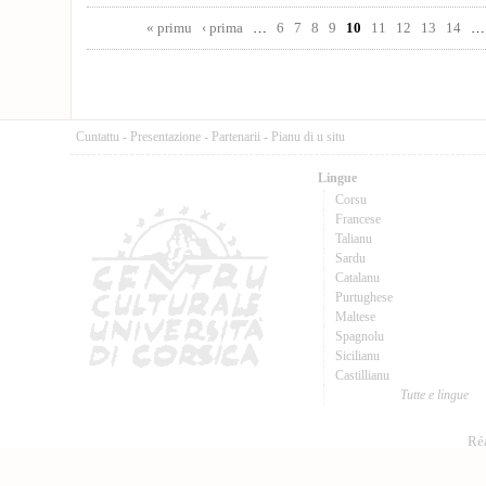
Pages
« primu
‹ prima
…
6
7
8
9
10
11
12
13
14
…
Cuntattu
-
Presentazione
-
Partenarii
-
Pianu di u situ
Lingue
Corsu
Francese
Talianu
Sardu
Catalanu
Purtughese
Maltese
Spagnolu
Sicilianu
Castillianu
Tutte e lingue
Réa