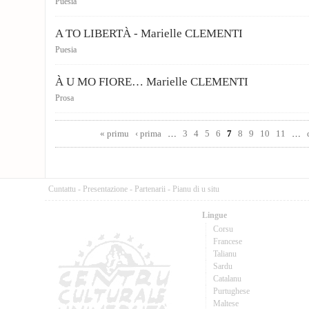
Puesia
A TO LIBERTÀ - Marielle CLEMENTI
Puesia
À U MO FIORE… Marielle CLEMENTI
Prosa
Pages
« primu
‹ prima
…
3
4
5
6
7
8
9
10
11
…
Cuntattu
-
Presentazione
-
Partenarii
-
Pianu di u situ
Lingue
Corsu
Francese
Talianu
Sardu
Catalanu
Purtughese
Maltese