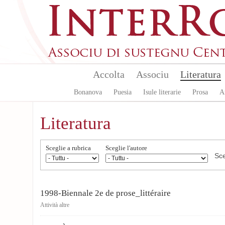
Aller au contenu principal
Accolta
Associu
Literatura
Bonanova
Puesia
Isule literarie
Prosa
A
Literatura
Sceglie a rubrica
Sceglie l'autore
1998-Biennale 2e de prose_littéraire
Attività altre