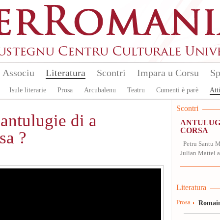
Associu
Literatura
Scontri
Impara u Corsu
Sp
Isule literarie
Prosa
Arcubalenu
Teatru
Cumenti è parè
Atti
Scontri
antulugie di a
ANTULUGI
CORSA
rsa ?
Petru Santu Me
Julian Mattei a
Literatura
Prosa
Romain