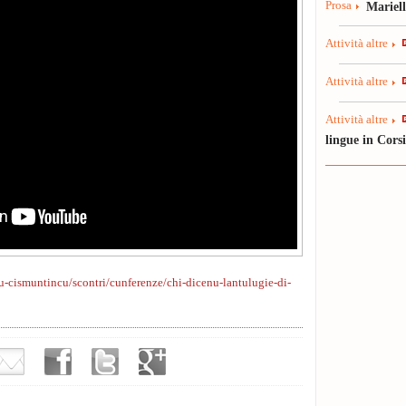
Prosa
Mariel
Attività altre
Attività altre
Attività altre
lingue in Cors
-cismuntincu/scontri/cunferenze/chi-dicenu-lantulugie-di-