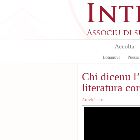
Aller au contenu principal
Accolta
Bonanova
Puesia
Chi dicenu l’
literatura co
Attività altre