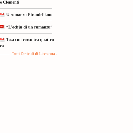
le Clementi
U rumanzu Pirandellianu
“L’ochju di un rumanzu”
Tesa cun corsu trà quattru
ica
Tutti l'articuli di Literatura