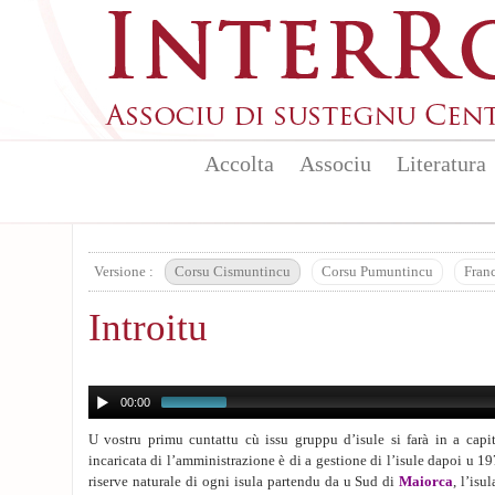
Aller au contenu principal
Accolta
Associu
Literatura
Versione :
Corsu Cismuntincu
Corsu Pumuntincu
Fran
Introitu
00:00
U vostru primu cuntattu cù issu gruppu d’isule si farà in a capit
incaricata di l’amministrazione è di a gestione di l’isule dapoi u 1
riserve naturale di ogni isula partendu da u Sud di
Maiorca
, l’isu