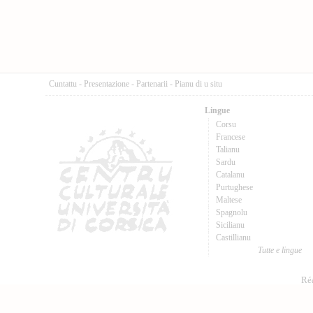
Cuntattu
-
Presentazione
-
Partenarii
-
Pianu di u situ
Lingue
Corsu
Francese
Talianu
Sardu
Catalanu
Purtughese
Maltese
Spagnolu
Sicilianu
Castillianu
Tutte e lingue
Réa