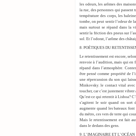
les odeurs, les arômes des maisons
la rue, des personnes qui passent t
température des corps, les haleines
tombe, on peut sentir l’odeur de la 
mais surtout se répand dans la v
sentir la friction des pneus sur l’
sol. Et l’odorat, l’arôme des châta
8. POÉTIQUES DU RETENTISS
Le retentissement est encore, sel
renvoie à l’audition, mais qui en f
répand dans l’atmosphère. Conten
être pensé comme propriété de l’i
une répercussion du son qui laiss
Minkovsky. le contact vital avec 
toucher, car c’est justement vibrer
Qu’est-ce qui retentit à Lisboa? C’
s’agitent le soir quand on sort 
augmente quand les bateaux font l
du métro, ces vers de terre qui cou
Mais le retentissement est fait a
dans le dedans des gens.
9. L’ IMAGINAIRE ET L’ OCÉAN