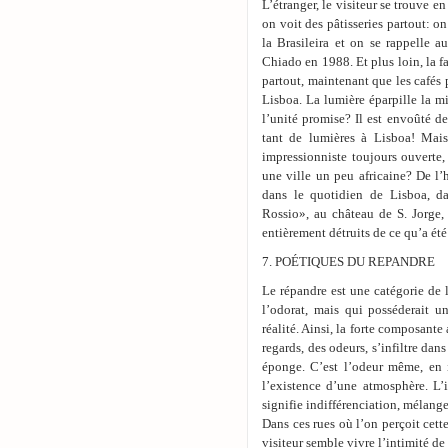
L’étranger, le visiteur se trouve e
on voit des pâtisseries partout: 
la Brasileira et on se rappelle au
Chiado en 1988. Et plus loin, la f
partout, maintenant que les cafés po
Lisboa. La lumière éparpille la mi
l’unité promise? Il est envoûté d
tant de lumières à Lisboa! Mais
impressionniste toujours ouverte,
une ville un peu africaine? De l’h
dans le quotidien de Lisboa, dan
Rossio», au château de S. Jorge,
entièrement détruits de ce qu’a ét
7. POÉTIQUES DU REPANDRE
Le répandre est une catégorie de 
l’odorat, mais qui posséderait u
réalité. Ainsi, la forte composante 
regards, des odeurs, s’infiltre d
éponge. C’est l’odeur même, en i
l’existence d’une atmosphère. L’
signifie indifférenciation, mélange,
Dans ces rues où l’on perçoit cett
visiteur semble vivre l’intimité de