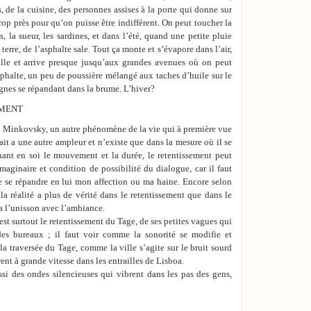
, de la cuisine, des personnes assises à la porte qui donne sur
rop près pour qu’on puisse être indifférent. On peut toucher la
, la sueur, les sardines, et dans l’été, quand une petite pluie
terre, de l’asphalte sale. Tout ça monte et s’évapore dans l’air,
ille et arrive presque jusqu’aux grandes avenues où on peut
asphalte, un peu de poussière mélangé aux taches d’huile sur le
ignes se répandant dans la brume. L’hiver?
EMENT
on Minkovsky, un autre phénomène de la vie qui à première vue
ait a une autre ampleur et n’existe que dans la mesure où il se
ant en soi le mouvement et la durée, le retentissement peut
maginaire et condition de possibilité du dialogue, car il faut
e se répandre en lui mon affection ou ma haine. Encore selon
la réalité a plus de vérité dans le retentissement que dans le
 a l’unisson avec l’ambiance.
est surtout le retentissement du Tage, de ses petites vagues qui
des bureaux ; il faut voir comme la sonorité se modifie et
a traversée du Tage, comme la ville s’agite sur le bruit sourd
rent à grande vitesse dans les entrailles de Lisboa.
ussi des ondes silencieuses qui vibrent dans les pas des gens,