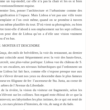
me un top-model, car elle n’a pas la chair et les os si bien
conventionnellement requise.
premier lieu, penser l’architecture et l’urbanisme comme des
ignification à l’espace. Mais Lisboa n’est pas une ville toute
xemplaire et l’on croit même, quand on se promène à travers
t pas même planifiée du tout. D’où vient sa photogénie, ou bien
tre tient-elle d’abord à son emplacement sur les sept collines,
qu’on peut dire de Lisboa qu’on a d’elle une vision vraiment
ou d’en bas.
LE: MONTER ET DESCENDRE
raça, des mils de belvédères, la voir du restaurant, au dernier
haut coïncide aussi fréquemment avec la voir des hauts-lieux,
surcroît, une plus-value poétique: Lisboa vue du château de S.
ec ses escaliers, ses niveaux hiérarchiques qui l’ordonnent un
e Lisboa lui fait face, comme elle s’expose presque nue aux
ir s’élever devant nos yeux ou descendre dans le plus fameux
eur en filigrane de fer: l’ascenseur de Sta. Justa, au coeur de
es arbres de l’Avenue da Liberdade.
de la rivière, la vision du visiteur est fragmentée, selon les
’élèvent sur les collines. Son regard reste ébloui de ce que la
entrevoir, ses labyrinthes les plus intimes, de ce qui est resté de
, ces rues pleines d’histoires, de vin, de sang et du fado.