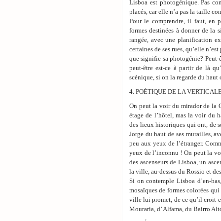
Lisboa est photogénique. Pas com
placés, car elle n’a pas la taille 
Pour le comprendre, il faut, en 
formes destinées à donner de la s
rangée, avec une planification e
certaines de ses rues, qu’elle n’es
que signifie sa photogénie? Peut-ê
peut-être est-ce à partir de là 
scénique, si on la regarde du haut 
4. POÉTIQUE DE LA VERTICA
On peut la voir du mirador de la G
étage de l’hôtel, mas la voir du 
des lieux historiques qui ont, de 
Jorge du haut de ses murailles, av
peu aux yeux de l’étranger. Comm
yeux de l’inconnu ! On peut la vo
des ascenseurs de Lisboa, un ascens
la ville, au-dessus du Rossio et d
Si on contemple Lisboa d’en-bas, 
mosaïques de formes colorées qui s
ville lui promet, de ce qu’il croit 
Mouraria, d’ Alfama, du Bairro Alto