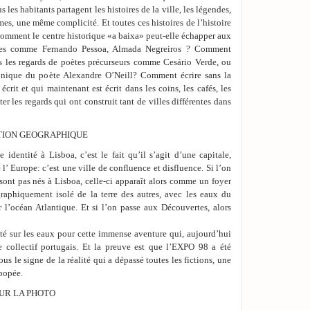
s les habitants partagent les histoires de la ville, les légendes,
mes, une même complicité. Et toutes ces histoires de l’histoire
Comment le centre historique «a baixa» peut-elle échapper aux
ètes comme Fernando Pessoa, Almada Negreiros ? Comment
ns les regards de poètes précurseurs comme Cesário Verde, ou
onique du poète Alexandre O’Neill? Comment écrire sans la
crit et qui maintenant est écrit dans les coins, les cafés, les
 les regards qui ont construit tant de villes différentes dans
ATION GEOGRAPHIQUE
dentité à Lisboa, c’est le fait qu’il s’agit d’une capitale,
 l’ Europe: c’est une ville de confluence et disfluence. Si l’on
sont pas nés à Lisboa, celle-ci apparaît alors comme un foyer
graphiquement isolé de la terre des autres, avec les eaux du
 l’océan Atlantique. Et si l’on passe aux Découvertes, alors
té sur les eaux pour cette immense aventure qui, aujourd’hui
re collectif portugais. Et la preuve est que l’EXPO 98 a été
us le signe de la réalité qui a dépassé toutes les fictions, une
épopée.
SUR LA PHOTO