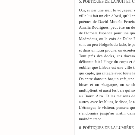
5. POÉTIQUES DE LA NUIT ET
Oui, si par une nuit le voyageur 
ville lui fait un clin d’oeil, qu’il
poèmes de David Mourão-Ferreir
Amalia Rodrigues, peut être un d
de Florbela Espanca pour une que
Madredeus, ou la voix de Dulce P
sont un peu éloignés du fado, le p
et dans un futur proche, on écout
Tout près des docks, «as docas»
délirante fait l’éloge du corps et
oublier que Lisboa est une ville t
qui capte, qui intègre avec toute la
On entre dans un bar, un café, une
bica» et un «bagaço», on se cha
multiplient, et aussi les bars qui
au Bairro Alto. Et les maisons d
autres, avec les blues, le disco, le t
L’étranger, le visiteur, pensera 
s’endormira jusqu’au matin dans
moindre trace.
6. POÉTIQUES DE LA LUMIÈRE