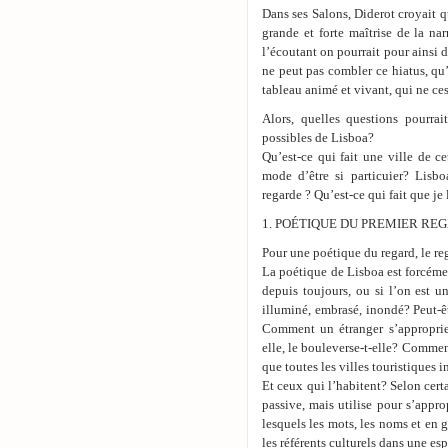
Dans ses Salons, Diderot croyait q
grande et forte maîtrise de la nar
l’écoutant on pourrait pour ainsi d
ne peut pas combler ce hiatus, qu’
tableau animé et vivant, qui ne ce
Alors, quelles questions pourra
possibles de Lisboa?
Qu’est-ce qui fait une ville de cet
mode d’être si particuier? Lisbo
regarde ? Qu’est-ce qui fait que je
1. POÉTIQUE DU PREMIER RE
Pour une poétique du regard, le re
La poétique de Lisboa est forcément
depuis toujours, ou si l’on est un
illuminé, embrasé, inondé? Peut-êtr
Comment un étranger s’approprie-
elle, le bouleverse-t-elle? Comme
que toutes les villes touristiques 
Et ceux qui l’habitent? Selon certa
passive, mais utilise pour s’appr
lesquels les mots, les noms et en
les référents culturels dans une e