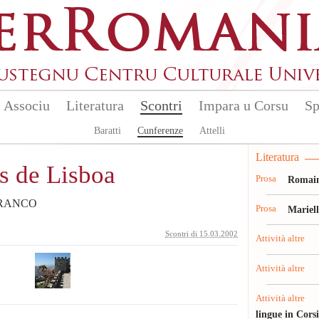
Associu
Literatura
Scontri
Impara u Corsu
Sp
Baratti
Cunferenze
Attelli
Literatura
s de Lisboa
Prosa
Romain
 BRANCO
Prosa
Mariel
Scontri di 15.03.2002
Attività altre
Attività altre
Attività altre
lingue in Cors