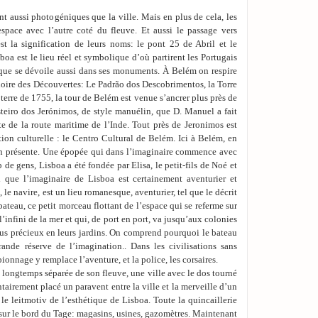
nt aussi photogéniques que la ville. Mais en plus de cela, les
espace avec l’autre coté du fleuve. Et aussi le passage vers
 est la signification de leurs noms: le pont 25 de Abril et le
a est le lieu réel et symbolique d’où partirent les Portugais
que se dévoile aussi dans ses monuments. À Belém on respire
oire des Découvertes: Le Padrão dos Descobrimentos, la Torre
erre de 1755, la tour de Belém est venue s’ancrer plus près de
osteiro dos Jerónimos, de style manuélin, que D. Manuel a fait
te de la route maritime de l’Inde. Tout près de Jeronimos est
on culturelle : le Centro Cultural de Belém. Ici à Belém, en
ien présente. Une épopée qui dans l’imaginaire commence avec
de gens, Lisboa a été fondée par Elisa, le petit-fils de Noé et
i que l’imaginaire de Lisboa est certainement aventurier et
, le navire, est un lieu romanesque, aventurier, tel que le décrit
ateau, ce petit morceau flottant de l’espace qui se referme sur
l’infini de la mer et qui, de port en port, va jusqu’aux colonies
plus précieux en leurs jardins. On comprend pourquoi le bateau
rande réserve de l’imagination.. Dans les civilisations sans
pionnage y remplace l’aventure, et la police, les corsaires.
longtemps séparée de son fleuve, une ville avec le dos tourné
tairement placé un paravent entre la ville et la merveille d’un
 le leitmotiv de l’esthétique de Lisboa. Toute la quincaillerie
 sur le bord du Tage: magasins, usines, gazomètres. Maintenant