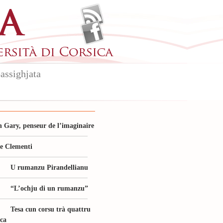
assighjata
 Gary, penseur de l’imaginaire
le Clementi
U rumanzu Pirandellianu
“L’ochju di un rumanzu”
Tesa cun corsu trà quattru
ica