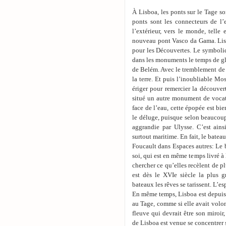
À Lisboa, les ponts sur le Tage so
ponts sont les connecteurs de l’
l’extérieur, vers le monde, telle
nouveau pont Vasco da Gama. Lisbo
pour les Découvertes. Le symboli
dans les monuments le temps de gl
de Belém. Avec le tremblement de t
la terre. Et puis l’inoubliable M
ériger pour remercier la découver
situé un autre monument de vocati
face de l’eau, cette épopée est b
le déluge, puisque selon beaucoup 
aggrandie par Ulysse. C’est ains
surtout maritime. En fait, le bateau
Foucault dans Espaces autres: Le b
soi, qui est en même temps livré à 
chercher ce qu’elles recèlent de 
est dès le XVIe siècle la plus g
bateaux les rêves se tarissent. L’es
En même temps, Lisboa est depuis 
au Tage, comme si elle avait volon
fleuve qui devrait être son miroir,
de Lisboa est venue se concentrer