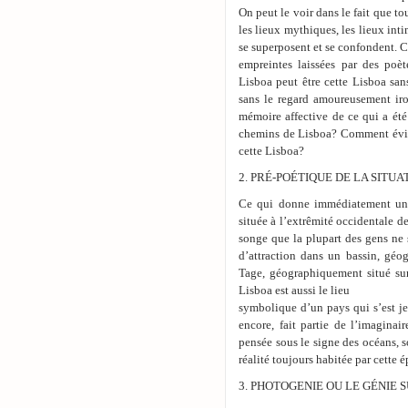
On peut le voir dans le fait que tou
les lieux mythiques, les lieux inti
se superposent et se confondent. 
empreintes laissées par des po
Lisboa peut être cette Lisboa sa
sans le regard amoureusement ir
mémoire affective de ce qui a été é
chemins de Lisboa? Comment éviter
cette Lisboa?
2. PRÉ-POÉTIQUE DE LA SITU
Ce qui donne immédiatement une i
située à l’extrêmité occidentale de
songe que la plupart des gens ne 
d’attraction dans un bassin, géo
Tage, géographiquement situé sur
Lisboa est aussi le lieu
symbolique d’un pays qui s’est je
encore, fait partie de l’imaginai
pensée sous le signe des océans, so
réalité toujours habitée par cette 
3. PHOTOGENIE OU LE GÉNIE 