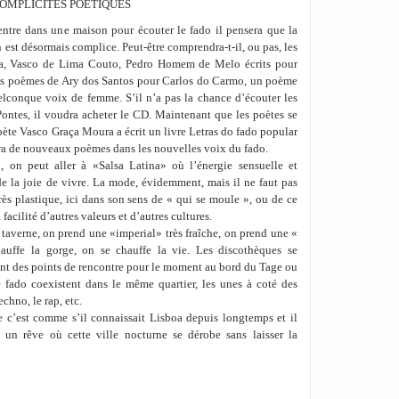
 COMPLICITES POÉTIQUES
entre dans une maison pour écouter le fado il pensera que la
 en est désormais complice. Peut-être comprendra-t-il, ou pas, les
a, Vasco de Lima Couto, Pedro Homem de Melo écrits pour
es poèmes de Ary dos Santos pour Carlos do Carmo, un poème
lconque voix de femme. S’il n’a pas la chance d’écouter les
ontes, il voudra acheter le CD. Maintenant que les poètes se
oète Vasco Graça Moura a écrit un livre Letras do fado popular
era de nouveaux poèmes dans les nouvelles voix du fado.
, on peut aller à «Salsa Latina» où l’énergie sensuelle et
 de la joie de vivre. La mode, évidemment, mais il ne faut pas
rès plastique, ici dans son sens de « qui se moule », ou de ce
 facilité d’autres valeurs et d’autres cultures.
 taverne, on prend une «imperial» très fraîche, on prend une «
uffe la gorge, on se chauffe la vie. Les discothèques se
 sont des points de rencontre pour le moment au bord du Tage ou
e fado coexistent dans le même quartier, les unes à coté des
echno, le rap, etc.
que c’est comme s’il connaissait Lisboa depuis longtemps et il
 un rêve où cette ville nocturne se dérobe sans laisser la