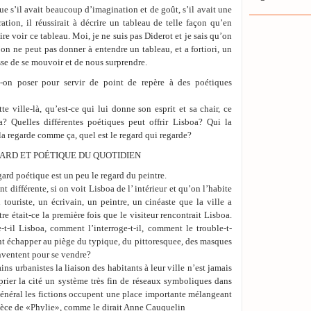
ue s’il avait beaucoup d’imagination et de goût, s’il avait une
ration, il réussirait à décrire un tableau de telle façon qu’en
ire voir ce tableau. Moi, je ne suis pas Diderot et je sais qu’on
on ne peut pas donner à entendre un tableau, et a fortiori, un
sse de se mouvoir et de nous surprendre.
it-on poser pour servir de point de repère à des poétiques
te ville-là, qu’est-ce qui lui donne son esprit et sa chair, ce
a? Quelles différentes poétiques peut offrir Lisboa? Qui la
 la regarde comme ça, quel est le regard qui regarde?
GARD ET POÉTIQUE DU QUOTIDIEN
gard poétique est un peu le regard du peintre.
 différente, si on voit Lisboa de l’ intérieur et qu’on l’habite
 touriste, un écrivain, un peintre, un cinéaste que la ville a
e était-ce la première fois que le visiteur rencontrait Lisboa.
t-il Lisboa, comment l’interroge-t-il, comment le trouble-t-
nt échapper au piège du typique, du pittoresquee, des masques
inventent pour se vendre?
ins urbanistes la liaison des habitants à leur ville n’est jamais
oprier la cité un système très fin de réseaux symboliques dans
 général les fictions occupent une place importante mélangeant
spèce de «Phylie», comme le dirait Anne Cauquelin