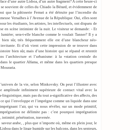
n face d’une autre Lisboa, d’un autre fragment? A cette heure-ci
on se souvient de celles du Chiado la Bérard, et évidemment de
ssi que la pâtisserie Ferrari a été détruite par l’incendie du
ameuse Versalhes à l’ Avenue de la République. Oui, elles sont
ur les étudiants, les artistes, les intellectuels, ont disparu de
se en scène intimiste de la nuit. Le visiteur se demande: - Et
e lumière; sera-t-elle blanche comme le voulait Tanner? Il y a
 bien sûr, très fréquemment elle est d’une blancheur néo-
 invitante. Et d’où vient cette impression de se trouver dans
istoire bien sûr, mais d’une histoire qui se répand et retentit
s l’architecture et l’urbanisme: à la «station centrale do
 dans le quartier Alfama, et même dans les quartiers presque
é Mouraria.
l’univers de la vie, selon Minkovsky. On peut l’illustrer avec
ne amplitude infiniment supérieure de contact vital avec la
a-linguistique, mais pas du tout a-significative des affects, des
ans ce qui l’enveloppe et l’imprègne comme un liquide dans une
mprégnant l’air, qui va nous révéler, sur un mode primitif,
imprégnation ne délimite pas : c’est pourquoi imprégnation
 intimité, pénétration, traversée.
e saveur arabe, , plus que n’importe où, même en plein jour, le
 Lisboa dans le linge humide sur les balcons, dans les senteurs,