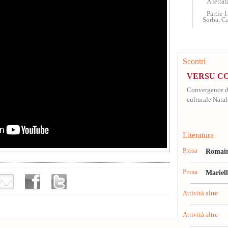
A letta
Partie 
Sorba, C
Scontri
VERSU C
Convergence de
culturale Nata
Literatura
Prosa
Romain
Prosa
Mariel
Attività altre
Attività altre