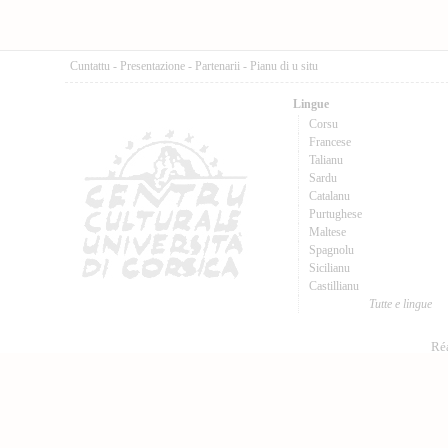
Cuntattu
-
Presentazione
-
Partenarii
-
Pianu di u situ
Lingue
Corsu
Francese
Talianu
Sardu
Catalanu
Purtughese
Maltese
Spagnolu
Sicilianu
Castillianu
Tutte e lingue
Réa