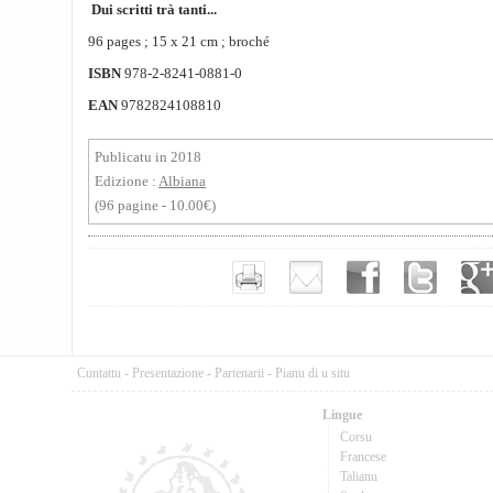
Dui scritti trà tanti...
96 pages ; 15 x 21 cm ; broché
ISBN
978-2-8241-0881-0
EAN
9782824108810
Publicatu in 2018
Edizione :
Albiana
(96 pagine - 10.00€)
Cuntattu
-
Presentazione
-
Partenarii
-
Pianu di u situ
Lingue
Corsu
Francese
Talianu