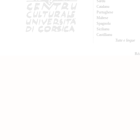
Sardu
Catalanu
Purtughese
Maltese
Spagnolu
Sicilianu
Castillianu
Tutte e lingue
Réa