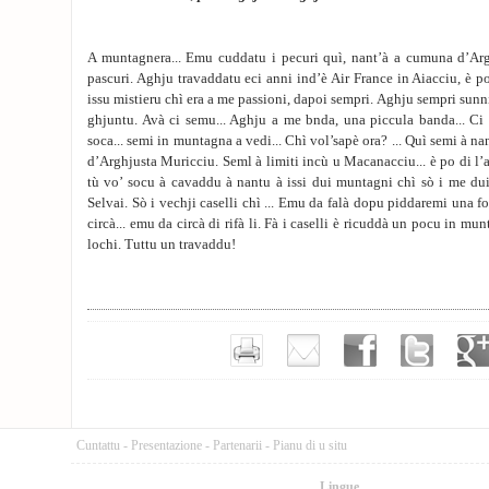
A muntagnera... Emu cuddatu i pecuri quì, nant’à a cumuna d’Arg
pascuri. Aghju travaddatu eci anni ind’è Air France in Aiacciu, è p
issu mistieru chì era a me passioni, dapoi sempri. Aghju sempri sunnia
ghjuntu. Avà ci semu... Aghju a me bnda, una piccula banda... Ci 
soca... semi in muntagna a vedi... Chì vol’sapè ora? ... Quì semi à n
d’Arghjusta Muricciu. Seml à limiti incù u Macanacciu... è po di l’a
tù vo’ socu à cavaddu à nantu à issi dui muntagni chì sò i me dui
Selvai. Sò i vechji caselli chì ... Emu da falà dopu piddaremi una fot
circà... emu da circà di rifà li. Fà i caselli è ricuddà un pocu in mu
lochi. Tuttu un travaddu!
Cuntattu
-
Presentazione
-
Partenarii
-
Pianu di u situ
Lingue