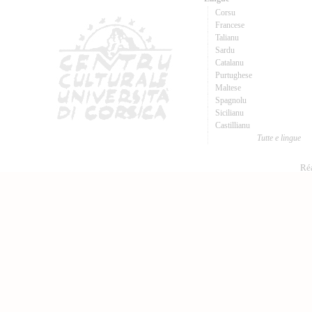
Corsu
Francese
Talianu
Sardu
Catalanu
Purtughese
Maltese
Spagnolu
Sicilianu
Castillianu
Tutte e lingue
Réa