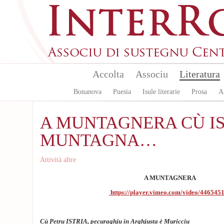
Skip to main content
Accolta
Associu
Literatura
Bonanova
Puesia
Isule literarie
Prosa
A
A MUNTAGNERA CÙ I
MUNTAGNA…
Attività altre
A MUNTAGNERA
https://player.vimeo.com/video/446545
Cù Petru ISTRIA, pecuraghju in Arghjusta è Muricciu