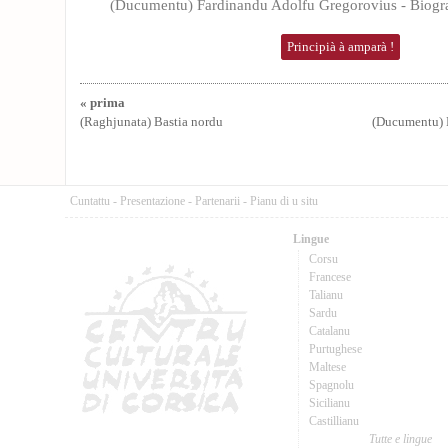
(Ducumentu) Fardinandu Adolfu Gregorovius - Biogr
Principià à amparà !
« prima
(Raghjunata) Bastia nordu
(Ducumentu) P
Cuntattu
-
Presentazione
-
Partenarii
-
Pianu di u situ
Lingue
Corsu
Francese
Talianu
Sardu
Catalanu
Purtughese
Maltese
Spagnolu
Sicilianu
Castillianu
Tutte e lingue