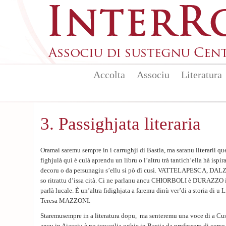
Aller au contenu principal
Accolta
Associu
Literatura
3. Passighjata literaria
Oramai saremu sempre in i carrughji di Bastia, ma saranu literarii qu
fighjulà quì è culà aprendu un libru o l’altru trà tantich’ella hà ispira
decoru o da persunagiu s’ellu si pò dì cusì. VATTELAPESCA, DALZ
so ritrattu d’issa cità. Ci ne parlanu ancu CHIORBOLI è DURAZZO in
parlà lucale. È un’altra fidighjata a faremu dinù ver’di a storia di 
Teresa MAZZONI.
Staremusempre in a literatura dopu, ma senteremu una voce di a Cust