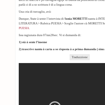
ancu in Aiacciu è po travaglia oghje in Bastia da prufessora di cors
parlà ci di a so scrittura è di a lingua corsa.
Una cria di travagliu, avà:
Dunque, State à sente l’intervista di
Sonia MORETTI
nantu à INT
LITERATURA > Rubrica PUESIA > Sceglie
l'autore cù MORETTI S
PUESIA
.
Issa ragiunata dura 07mn28sec. Vi si dumanda di:
1) stà à sente l’inseme
2) trascrive nantu à carta a so risposta à a prima dumanda ( sin
Traduzzione