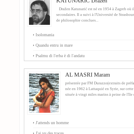
KATUNARIC Drazen
Dražen Katunarić est né en 1954 à Zagreb où il 
secondaires. Il a suivi à l'Université de Strasbou
de philosophie conclues...
Isolomania
Quandu entru in mare
Psalmu di l'erba è di l'andatu
AL MASRI Maram
présentée par FM Durazzo(extraits de pr
née en 1962 à Lattaquié en Syrie, sur cette
située à vingt miles marins à peine de l'île d
J'attends un homme
J'ai vu des traces