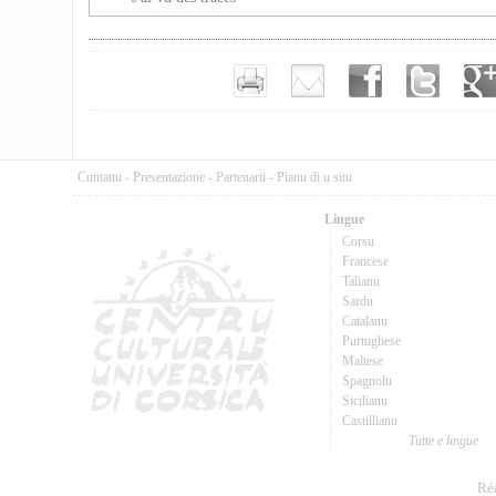
Cuntattu
-
Presentazione
-
Partenarii
-
Pianu di u situ
Lingue
Corsu
Francese
Talianu
Sardu
Catalanu
Purtughese
Maltese
Spagnolu
Sicilianu
Castillianu
Tutte e lingue
Réa