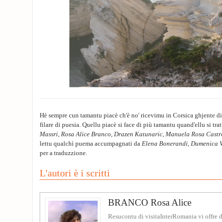
Hè sempre cun tamantu piacè ch'è no' ricevimu in Corsica ghjente di 
filare di puesia. Quellu piacè si face di più tamantu quand'ellu si tra
Massri, Rosa Alice Branco, Drazen Katunaric, Manuela Rosa Castr
lettu qualchì puema accumpagnati da
Elena Bonerandi, Dumenica V
per a traduzzione.
L'autori è i scritti
BRANCO Rosa Alice
Resucontu di visitaInterRomania vi offre 