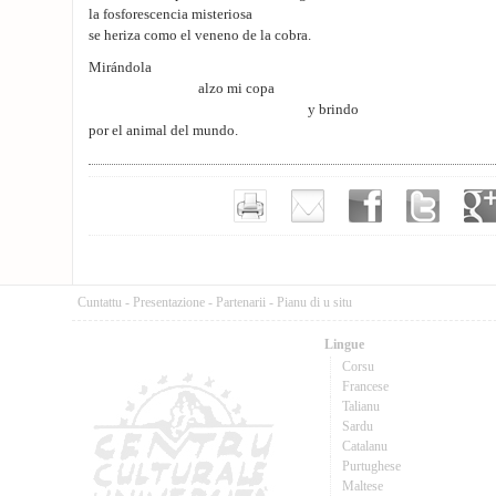
la fosforescencia misteriosa
se heriza como el veneno de la cobra.
Mirándola
alzo mi copa
y brindo
por el animal del mundo.
Cuntattu
-
Presentazione
-
Partenarii
-
Pianu di u situ
Lingue
Corsu
Francese
Talianu
Sardu
Catalanu
Purtughese
Maltese