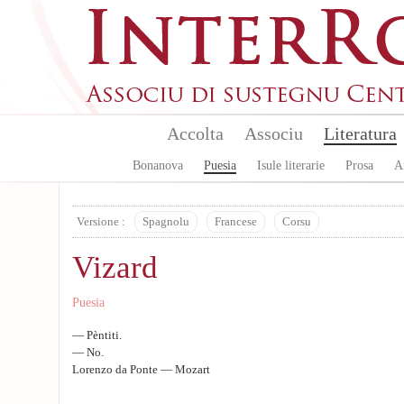
Aller au contenu principal
Accolta
Associu
Literatura
Bonanova
Puesia
Isule literarie
Prosa
A
Versione :
Spagnolu
Francese
Corsu
Vizard
Puesia
— Pèntiti.
— No.
Lorenzo da Ponte — Mozart