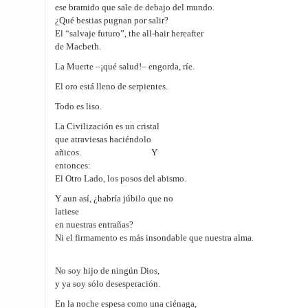
ese bramido que sale de debajo del mundo.
¿Qué bestias pugnan por salir?
El “salvaje futuro”, the all-hair hereafter
de Macbeth.
La Muerte –¡qué salud!– engorda, ríe.
El oro está lleno de serpientes.
Todo es liso.
La Civilización es un cristal
que atraviesas haciéndolo
añicos. Y
entonces:
El Otro Lado, los posos del abismo.
Y aun así, ¿habría júbilo que no
latiese
en nuestras entrañas?
Ni el firmamento es más insondable que nuestra alma.
No soy hijo de ningún Dios,
y ya soy sólo desesperación.
En la noche espesa como una ciénaga,