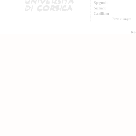
Spagnolu
Sicilianu
Castillianu
Tutte e lingue
Réa