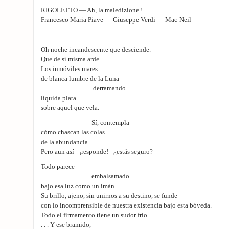
RIGOLETTO — Ah, la maledizione !
Francesco Maria Piave — Giuseppe Verdi — Mac-Neil
Oh noche incandescente que desciende.
Que de sí misma arde.
Los inmóviles mares
de blanca lumbre de la Luna
derramando
líquida plata
sobre aquel que vela.
Sí, contempla
cómo chascan las colas
de la abundancia.
Pero aun así –¡responde!– ¿estás seguro?
Todo parece
embalsamado
bajo esa luz como un imán.
Su brillo, ajeno, sin unirnos a su destino, se funde
con lo incomprensible de nuestra existencia bajo esta bóveda.
Todo el firmamento tiene un sudor frío.
. . . Y ese bramido,