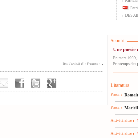
Patrizi
Patr
DES AI
Scontri
Une poésie e
En mars 1999, 
Printemps des p
Tutti l'articuli di « Francese »
Litaratura
Prosa
Romain
Prosa
Mariel
Attività altre
Attività altre