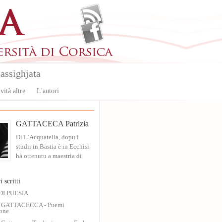
assighjata
vità altre
L'autori
GATTACECA Patrizia
Di L’Acquatella, dopu i
studii in Bastia è in Ecchisi
hà ottenutu a maestria di
i scritti
DI PUESIA
ia GATTACECCA - Puemi
one