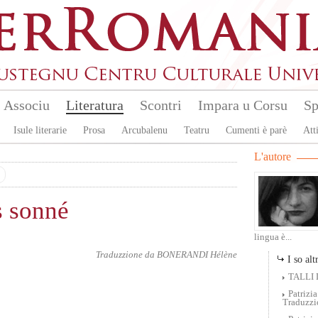
Associu
Literatura
Scontri
Impara u Corsu
Sp
Isule literarie
Prosa
Arcubalenu
Teatru
Cumenti è parè
Atti
L'autore
s sonné
lingua è...
Traduzzione da
BONERANDI Hélène
I so altr
TALLI 
Patriz
Traduzzi