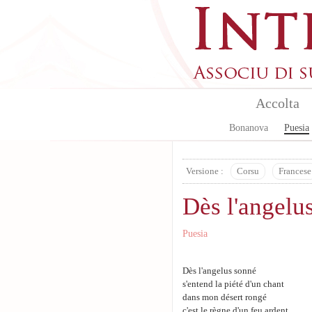
Aller au contenu principal
Accolta
Bonanova
Puesia
Versione :
Corsu
Francese
Dès l'angelu
Puesia
Dès l'angelus sonné
s'entend la piété d'un chant
dans mon désert rongé
c'est le règne d'un feu ardent