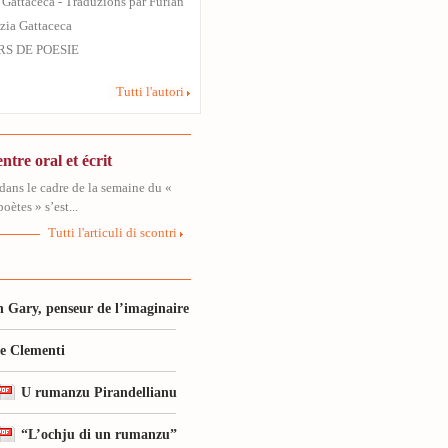
a Gattaceca - Traduzions par Furlan
izia Gattaceca
RS DE POESIE
Tutti l'autori
ntre oral et écrit
dans le cadre de la semaine du «
oètes » s’est...
Tutti l'articuli di scontri
 Gary, penseur de l’imaginaire
le Clementi
U rumanzu Pirandellianu
“L’ochju di un rumanzu”