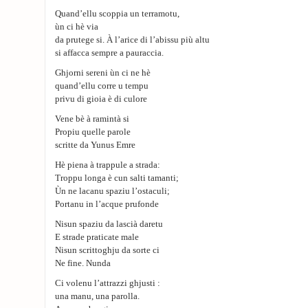
Quand’ellu scoppia un terramotu,
ùn ci hè via
da prutege si. À l’arice di l’abissu più altu
si affacca sempre a pauraccia.
Ghjorni sereni ùn ci ne hè
quand’ellu corre u tempu
privu di gioia è di culore
Vene bè à ramintà si
Propiu quelle parole
scritte da Yunus Emre
Hè piena à trappule a strada:
Troppu longa è cun salti tamanti;
Ùn ne lacanu spaziu l’ostaculi;
Portanu in l’acque prufonde
Nisun spaziu da lascià daretu
E strade praticate male
Nisun scrittoghju da sorte ci
Ne fine. Nunda
Ci volenu l’attrazzi ghjusti :
una manu, una parolla.