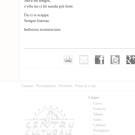
Ancu un basgiu,
s’ellu ùn ci hè nunda più forte.
Ùn ci si scappa.
Sempre listessa :
Indirizzu scunnisciutu
Cuntattu
-
Presentazione
-
Partenarii
-
Pianu di u situ
Lingue
Corsu
Francese
Talianu
Sardu
Catalanu
Purtughese