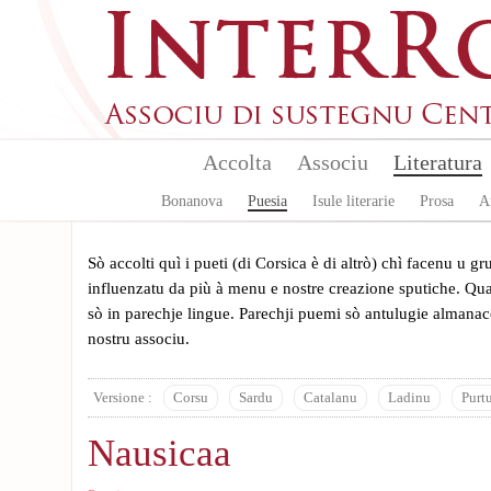
Aller au contenu principal
Accolta
Associu
Literatura
Bonanova
Puesia
Isule literarie
Prosa
A
Sò accolti quì i pueti (di Corsica è di altrò) chì facenu u 
influenzatu da più à menu e nostre creazione sputiche. Quan
sò in parechje lingue. Parechji puemi sò antulugie almanacc
nostru associu.
Versione :
Corsu
Sardu
Catalanu
Ladinu
Purt
Nausicaa