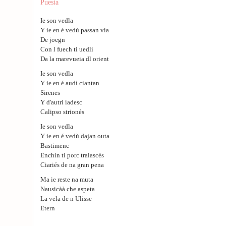
Puesia
Ie son vedla
Y ie en é vedù passan via
De joegn
Con l fuech ti uedli
Da la marevueia dl orient
Ie son vedla
Y ie en é audì ciantan
Sirenes
Y d'autri iadesc
Calipso strionés
Ie son vedla
Y ie en é vedù dajan outa
Bastimenc
Enchin ti porc tralascés
Ciariés de na gran pena
Ma ie reste na muta
Nausicàà che aspeta
La vela de n Ulisse
Etern