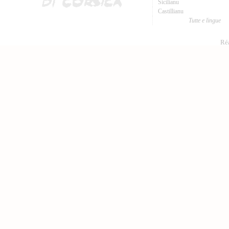
Sicilianu
Castillianu
Tutte e lingue
Réa