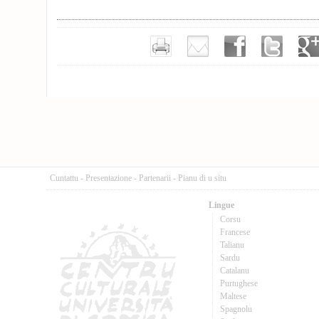
Cuntattu
-
Presentazione
-
Partenarii
-
Pianu di u situ
Lingue
Corsu
Francese
Talianu
Sardu
Catalanu
Purtughese
Maltese
Spagnolu