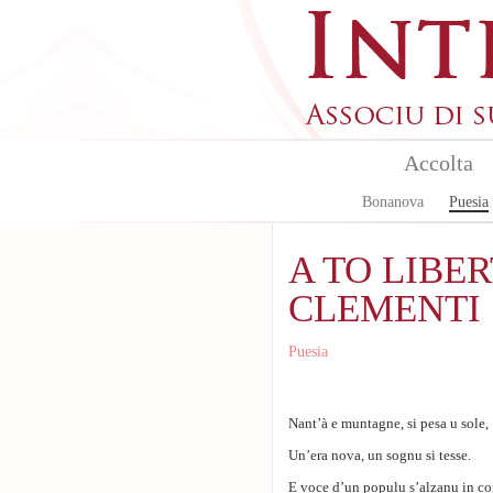
Aller au contenu principal
Accolta
Bonanova
Puesia
A TO LIBERT
CLEMENTI
Puesia
Nant’à e muntagne, si pesa u sole,
Un’era nova, un sognu si tesse.
E voce d’un populu s’alzanu in co