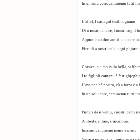
In un solu core, caminemu tutti in
L’alivi, i castagni testimognanu
Di u nostru amore, i nostri sogni l
Appuntemu dumane di e nostre m
Fieri di a nostr’isula, ogni ghjornu
Corsica, o a mo isula bella, sì liber
I to figlioli cantanu è festighjeghj
L’avvene hè nostru, cù a forza è a 
In un solu core, caminemu tutti in
Purtati da u ventu, i nostri canti r
A libertà, infine, s’incurona.
Inseme, caminemu manu à manu
Versu à un avvene luminosu è sere