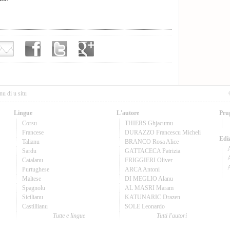
nu di u situ
Lingue
L'autore
Pru
Corsu
THIERS Ghjacumu
Francese
DURAZZO Francescu Micheli
Ediz
Talianu
BRANCO Rosa Alice
Sardu
GATTACECA Patrizia
A
Catalanu
FRIGGIERI Oliver
Purtughese
ARCA Antoni
Maltese
DI MEGLIO Alanu
Spagnolu
AL MASRI Maram
Sicilianu
KATUNARIC Drazen
Castillianu
SOLE Leonardo
Tutte e lingue
Tutti l'autori