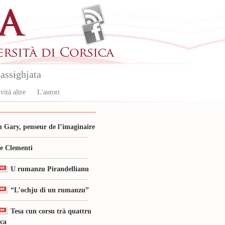
assighjata
vità altre
L'autori
 Gary, penseur de l’imaginaire
le Clementi
U rumanzu Pirandellianu
“L’ochju di un rumanzu”
Tesa cun corsu trà quattru
ica