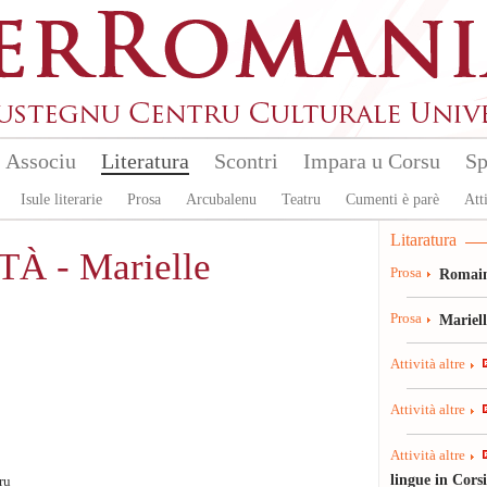
Associu
Literatura
Scontri
Impara u Corsu
Sp
Isule literarie
Prosa
Arcubalenu
Teatru
Cumenti è parè
Atti
Litaratura
À - Marielle
Prosa
Romain
Prosa
Mariel
Attività altre
Attività altre
Attività altre
lingue in Cors
ru