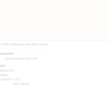
© 2026 InterRomania tutti i diritti riservati
gramazione
A prugramazione sana sana
ioni
Albiana-CCU
lbiana
ALBIANA / CCU
Tutte l'edizioni