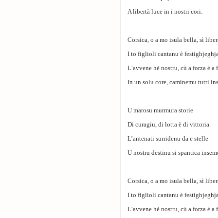
A libertà luce in i nostri cori.
Corsica, o a mo isula bella, sì liber
I to figlioli cantanu è festighjeghj
L’avvene hè nostru, cù a forza è a 
In un solu core, caminemu tutti in
U marosu murmura storie
Di curagiu, di lotta è di vittoria.
L’antenati surridenu da e stelle
U nostru destinu si spantica insem
Corsica, o a mo isula bella, sì liber
I to figlioli cantanu è festighjeghj
L’avvene hè nostru, cù a forza è a 