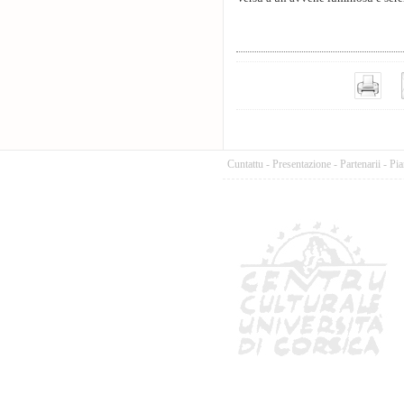
Cuntattu
-
Presentazione
-
Partenarii
-
Pia