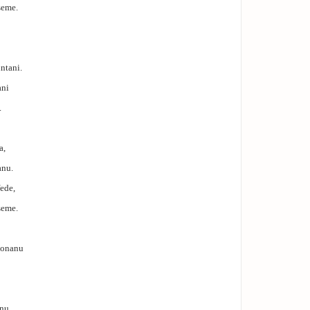
seme.
untani.
ani
.
a,
anu.
fede,
seme.
isonanu
nu.