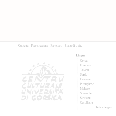
Cuntattu
-
Presentazione
-
Partenarii
-
Pianu di u situ
Lingue
Corsu
Francese
Talianu
Sardu
Catalanu
Purtughese
Maltese
Spagnolu
Sicilianu
Castillianu
Tutte e lingue