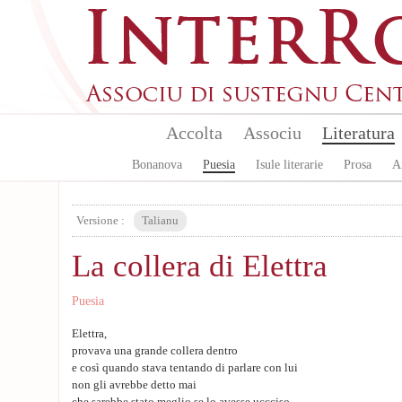
Aller au contenu principal
Accolta
Associu
Literatura
Bonanova
Puesia
Isule literarie
Prosa
A
Versione :
Talianu
La collera di Elettra
Puesia
Elettra,
provava una grande collera dentro
e così quando stava tentando di parlare con lui
non gli avrebbe detto mai