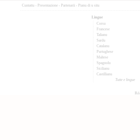
Cuntattu
-
Presentazione
-
Partenarii
-
Pianu di u situ
Lingue
Corsu
Francese
Talianu
Sardu
Catalanu
Purtughese
Maltese
Spagnolu
Sicilianu
Castillianu
Tutte e lingue
Réa