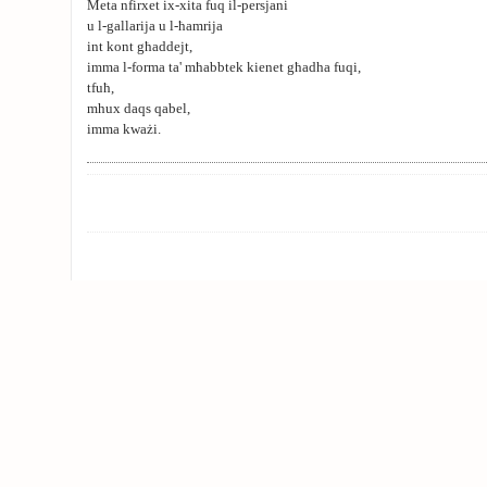
Meta nfirxet ix-xita fuq il-persjani
u l-gallarija u l-ħamrija
int kont għaddejt,
imma l-forma ta' mħabbtek kienet għadha fuqi,
tfuħ,
mhux daqs qabel,
imma kważi.