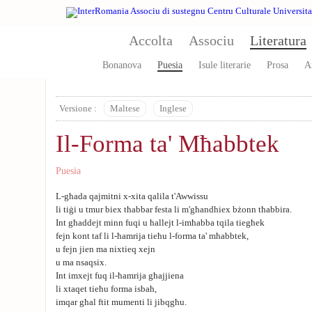
Aller au contenu principal
Accolta
Associu
Literatura
Bonanova
Puesia
Isule literarie
Prosa
A
Versione :
Maltese
Inglese
Il-Forma ta' Mħabbtek
Puesia
L-għada qajmitni x-xita qalila t'Awwissu
li tiġi u tmur biex tħabbar festa li m'għandhiex bżonn tħabbira.
Int għaddejt minn fuqi u ħallejt l-imħabba tqila tiegħek
fejn kont taf li l-ħamrija tieħu l-forma ta' mħabbtek,
u fejn jien ma nixtieq xejn
u ma nsaqsix.
Int imxejt fuq il-ħamrija għajjiena
li xtaqet tieħu forma isbaħ,
imqar għal ftit mumenti li jibqgħu.