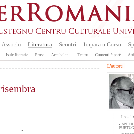
Associu
Literatura
Scontri
Impara u Corsu
Sp
Isule literarie
Prosa
Arcubalenu
Teatru
Cumenti è parè
Atti
L'autore
risembra
I so altr
ANTUL
PURTUGH
*