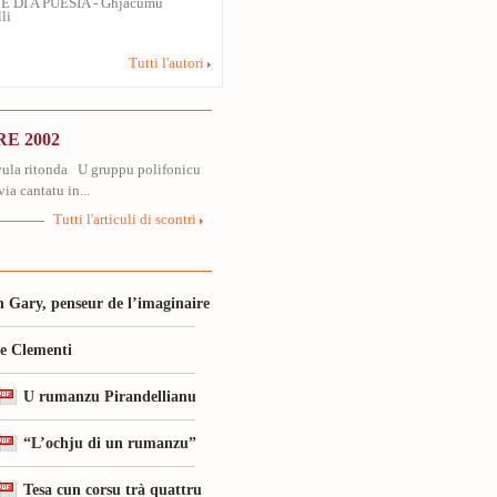
E DI A PUESIA - Ghjacumu
li
Tutti l'autori
E 2002
avula ritonda U gruppu polifonicu
a cantatu in...
Tutti l'articuli di scontri
 Gary, penseur de l’imaginaire
le Clementi
U rumanzu Pirandellianu
“L’ochju di un rumanzu”
Tesa cun corsu trà quattru