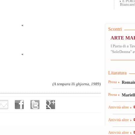
E PORT
Biancarel
*
Scontri
ARTE MAR
I Pueta di a T
"SoleDonna" avi
*
Litaratura
Prosa
Romain
(A tempara lli ghjorna, 1989)
Prosa
Mariel
Attività altre
Attività altre
Attività altre