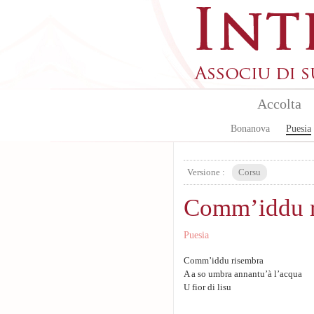
Aller au contenu principal
Accolta
Bonanova
Puesia
Versione :
Corsu
Comm’iddu 
Puesia
Comm’iddu risembra
A a so umbra annantu’à l’acqua
U fior di lisu