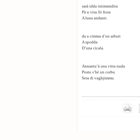
sarà idda intimmidita
Pà u visu lli fiora
A luna andanti.
da a cimma d’un arburi
A spodda
D’una cicala.
Annantu’à una vitta nuda
Postu s’hè un corbu
Sera di vaghjimmu.