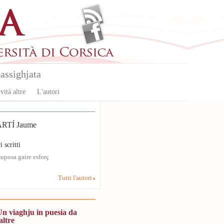
assighjata
vità altre
L'autori
RTÍ Jaume
i scritti
uposa gaire esforç
Tutti l'autori
Un viaghju in puesia da
altre