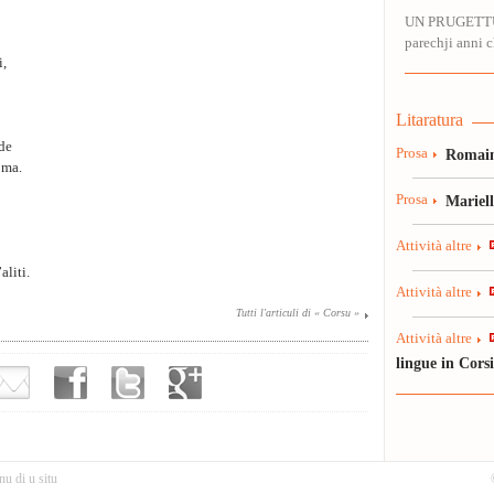
UN PRUGETT
parechji anni ch
i,
Litaratura
ade
Prosa
Romain
oma.
Prosa
Mariel
Attività altre
aliti.
Attività altre
Tutti l'articuli di « Corsu »
Attività altre
lingue in Cors
nu di u situ