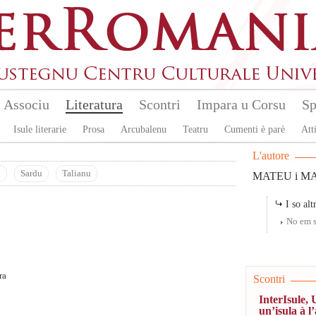
Associu
Literatura
Scontri
Impara u Corsu
Sp
Isule literarie
Prosa
Arcubalenu
Teatru
Cumenti è parè
Atti
L'autore
u
Sardu
Talianu
MATEU i MA
I so altr
No em s
ra
Scontri
InterIsule, 
un’isula à l’