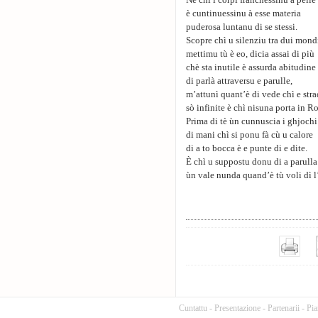
Nè chì i corpi franchessinu a pelle
è cuntinuessinu à esse materia
puderosa luntanu di se stessi.
Scopre chì u silenziu tra dui mond
mettimu tù è eo, dicia assai di più
chè sta inutile è assurda abitudine
di parlà attraversu e parulle,
m’attunì quant’è di vede chì e str
sò infinite è chì nisuna porta in R
Prima di tè ùn cunnuscia i ghjochi
di mani chì si ponu fà cù u calore
di a to bocca è e punte di e dite.
È chì u suppostu donu di a parulla
ùn vale nunda quand’è tù voli dì l’
Cuntattu
-
Presentazione
-
Partenarii
-
Pia