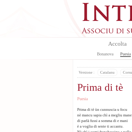
Aller au contenu principal
Accolta
Bonanova
Puesia
Versione :
Catalanu
Cors
Prima di tè
Puesia
Prima di tè ùn cunnuscia u focu
nè mancu sapia chì a megliu mane
di parlà fussi a somma di e mani
è a voglia di sente ti accantu.