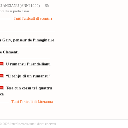
U ANZIANU (ANNI 1990) Sò
’ellu si parla assai...
Tutti l'articuli di scontri
 Gary, penseur de l’imaginaire
le Clementi
U rumanzu Pirandellianu
“L’ochju di un rumanzu”
Tesa cun corsu trà quattru
ica
Tutti l'articuli di Literatura
© 2026 InterRomania tutti i diritti riservati