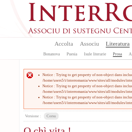
Aller au contenu principal
Accolta
Associu
Literatura
Bonanova
Puesia
Isule literarie
Prosa
A
Message d'erreur
Notice
: Trying to get property of non-object dans
inclu
/home/users5/i/interromania/www/sites/all/modules/int
Notice
: Trying to get property of non-object dans
inclu
/home/users5/i/interromania/www/sites/all/modules/int
Notice
: Trying to get property of non-object dans
inclu
/home/users5/i/interromania/www/sites/all/modules/int
Versione :
Corsu
O chì vita !