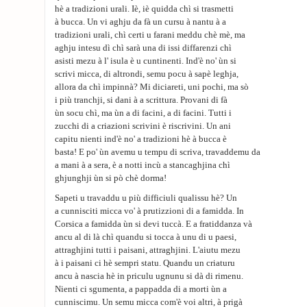
hè a tradizioni urali. Iè, iè quidda chì si trasmetti
à bucca. Un vi aghju da fà un cursu à nantu à a
tradizioni urali, chì certi u farani meddu chè mè, ma
aghju intesu dì chì sarà una di issi diffarenzi chì
asisti mezu à l' isula è u cuntinenti. Ind'è no' ùn si
scrivi micca, di altrondi, semu pocu à sapè leghja,
allora da chì impinnà? Mi diciareti, uni pochi, ma sò
i più tranchji, si dani à a scrittura. Provani di fà
ùn socu chì, ma ùn a di facini, a di facini. Tutti i
zucchi di a criazioni scrivini è riscrivini. Un ani
capitu nienti ind'è no' a tradizioni hè à bucca è
basta! E po' ùn avemu u tempu di scriva, travaddemu da
a mani à a sera, è a notti incù a stancaghjina chì
ghjunghji ùn si pò chè dorma!
Sapeti u travaddu u più difficiuli qualissu hè? Un
a cunnisciti micca vo' à prutizzioni di a famidda. In
Corsica a famidda ùn si devi tuccà. E a fratiddanza và
ancu al di là chì quandu si tocca à unu di u paesi,
attraghjini tutti i paisani, attraghjini. L'aiutu mezu
à i paisani ci hè sempri statu. Quandu un criaturu
ancu à nascia hè in priculu ugnunu si dà di rimenu.
Nienti ci sgumenta, a pappadda di a morti ùn a
cunniscimu. Un semu micca com'è voi altri, à prigà