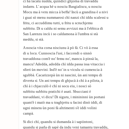
ci hà lacatu nudda, quindici ghjorna di travaddu
indarru. L' acqua hè u nosciu Basgialiscu, u nosciu
Mocu ma à veru micca à beffa! Incù a grandina è a nivi
i guai sò menu nummarosi chì nanzi chì iddu scalessi u
fritu, ci accuddimu tutti, u fritu u scruchjemu
subbitu. Di u caldu ni semu avvizzi ma à l'ebbica di
San Larenzu incù i so caldamona à l'umbra si stà
meddu, si stà.
A noscia vita corsa nisciunu à pò fà. Ci vò à essa
di u locu. Cunnoscia l'usi, i faccendi o sinnò
travaddona com'è no' femu no', mancu à pinsà la,
mancu! Adedda, adedda chì idda passa issa vitaccia i
sfieri ùn movini. Ind'è no' in u viculu si cumencia à
sgubbà. Cacarizzepà ùn ni nascini, ùn ani tempu di
diverta si. Un ani tempu di ghjucà à chì à a pilota, à
chì à i chjacculò è chì ni socu eiu, i nosci sò
subbitu subbitu pratichi è asati. Sbucciani è
travaddani, vi dicu! Di siguru, i minininni ùn portani
quant'è i maiò ma u traghjettu u facini dinò iddi, di
ugni minera ùn poni fà altrimenti s'è iddi volini
campà.
Si dici chì, quandu si dumanda à i sapiintoni,
quandu si parla di sapè da indu veni tamantu travaddu,