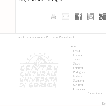
meia, in u nosciu u furmiculaghju.
Cuntattu
-
Presentazione
-
Partenarii
-
Pianu di u situ
Lingue
Corsu
Francese
Talianu
Sardu
Catalanu
Purtughese
Maltese
Spagnolu
Sicilianu
Castillianu
Tutte e lingue
Réa