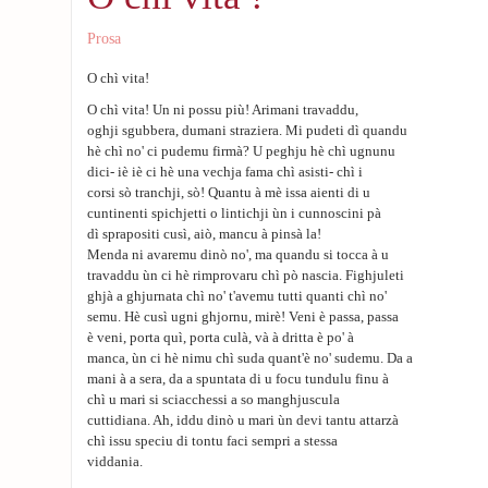
Prosa
O chì vita!
O chì vita! Un ni possu più! Arimani travaddu,
oghji sgubbera, dumani straziera. Mi pudeti dì quandu
hè chì no' ci pudemu firmà? U peghju hè chì ugnunu
dici- iè iè ci hè una vechja fama chì asisti- chì i
corsi sò tranchji, sò! Quantu à mè issa aienti di u
cuntinenti spichjetti o lintichji ùn i cunnoscini pà
dì sprapositi cusì, aiò, mancu à pinsà la!
Menda ni avaremu dinò no', ma quandu si tocca à u
travaddu ùn ci hè rimprovaru chì pò nascia. Fighjuleti
ghjà a ghjurnata chì no' t'avemu tutti quanti chì no'
semu. Hè cusì ugni ghjornu, mirè! Veni è passa, passa
è veni, porta quì, porta culà, và à dritta è po' à
manca, ùn ci hè nimu chì suda quant'è no' sudemu. Da a
mani à a sera, da a spuntata di u focu tundulu finu à
chì u mari si sciacchessi a so manghjuscula
cuttidiana. Ah, iddu dinò u mari ùn devi tantu attarzà
chì issu speciu di tontu faci sempri a stessa
viddania.