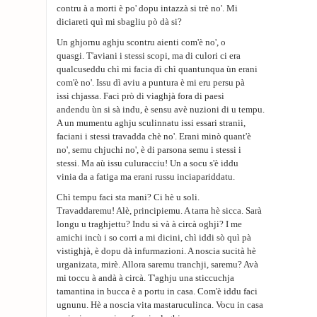
contru à a morti è po' dopu intazzà si trè no'. Mi
diciareti quì mi sbagliu pò dà si?
Un ghjornu aghju scontru aienti com'è no', o
quasgi. T'aviani i stessi scopi, ma di culori ci era
qualcuseddu chì mi facia dì chì quantunqua ùn erani
com'è no'. Issu dì aviu a puntura è mi eru persu pà
issi chjassa. Faci prò di viaghjà fora di paesi
andendu ùn si sà indu, è sensu avè nuzioni di u tempu.
A un mumentu aghju sculinnatu issi essari stranii,
faciani i stessi travadda chè no'. Erani minò quant'è
no', semu chjuchi no', è di parsona semu i stessi i
stessi. Ma aù issu culuracciu! Un a socu s'è iddu
vinia da a fatiga ma erani russu inciapariddatu.
Chì tempu faci sta mani? Ci hè u soli.
Travaddaremu! Alè, principiemu. A tarra hè sicca. Sarà
longu u traghjettu? Indu si và à circà oghji? I me
amichi incù i so corri a mi dicini, chì iddi sò quì pà
vistighjà, è dopu dà infurmazioni. A noscia sucità hè
urganizata, mirè. Allora saremu tranchji, saremu? Avà
mi toccu à andà à circà. T'aghju una sticcuchja
tamantina in bucca è a portu in casa. Com'è iddu faci
ugnunu. Hè a noscia vita mastaruculinca. Vocu in casa