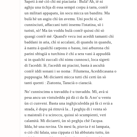
Sapeti à mè ciò chì mi piaciaria : Bulà! Ah, iè ni
aghju una tichja di essa sempri corpu à tarra, com'è
un militari appapatu, ùn socu micca un banditu. Ma
bulà hè un asgiu chì ùn avemu. Uni pochi sì, sò
cunnisciuti, affaccani tutti insemu l'istatina, sò i
turisti, sò! Ma ùn voddu bulà com'è quissi chì sò
quasgi com'è mè. Quand'e vecu issi aceddi tamanti chì
baddani in aria, chì si accalani, di quandu in quandu,
à nantu à qualchì carponu o bassu, issi arburona chì
parini sfrisgià u turchinu è chì a sera vani à appuddà
si in qualchì zuccali chì nimu cunnosci, loca sigreti
di l'aceddi. Iè, l'aceddi mi piacini, basta à ascultà
com'è iddi sonani i so noma : Filumena, Aceddicasana o
puppusgia. Mi diciareti micca tutti chì certi ùn sò
tanti quenti : Ziatonta, Taracià o ciaracià.
No' cunniscimu u travaddu è u travaddu. Mì, avà si
pesa ancu un vintuleddu pà dà ci da fà. A no' u ventu
ùn ci cunveni. Basta una inghjiculedda pà fà ci svià a
strada, è dopu pà ritruvà la... I peghju di i venta sò
u maistrali è u sciroccu, quissi sò scumpienti, veri
calamità. Mi diciareti, ùn sò peghju chè l'acqua.
Idda, hè una ruvina. Un mesi fa, piuvia è ni lampaia,
o ciò chì falaia, una cippata ci hà abbutatu tuttu, ùn