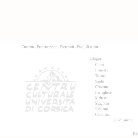
Cuntattu
-
Presentazione
-
Partenarii
-
Pianu di u situ
Lingue
Corsu
Francese
Talianu
Sardu
Catalanu
Purtughese
Maltese
Spagnolu
Sicilianu
Castillianu
Tutte e lingue
Réa