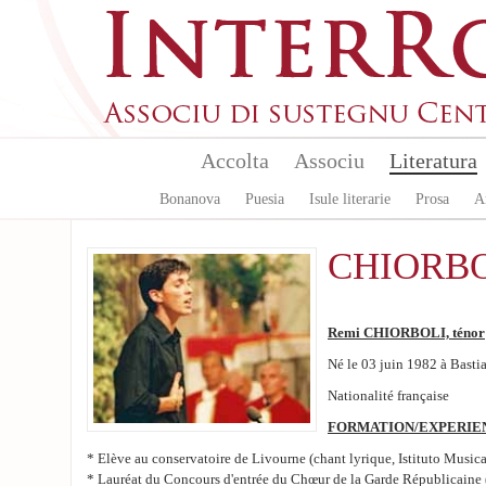
Aller au contenu principal
Accolta
Associu
Literatura
Bonanova
Puesia
Isule literarie
Prosa
A
CHIORBO
Remi CHIORBOLI, ténor
Né le 03 juin 1982 à Bastia
Nationalité française
FORMATION/EXPERIE
* Elève au conservatoire de Livourne (chant lyrique, Istituto Music
* Lauréat du Concours d'entrée du Chœur de la Garde Républicaine 