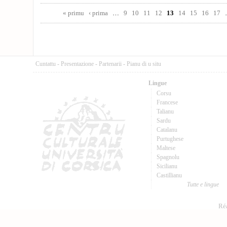
Pages
« primu
‹ prima
…
9
10
11
12
13
14
15
16
17
Cuntattu
-
Presentazione
-
Partenarii
-
Pianu di u situ
Lingue
Corsu
Francese
Talianu
Sardu
Catalanu
Purtughese
Maltese
Spagnolu
Sicilianu
Castillianu
Tutte e lingue
Réa