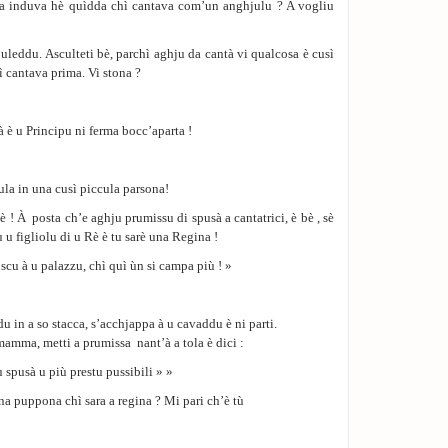
Ma induva hè quìdda chì cantava com’un anghjulu ? A vogliu
leddu. Asculteti bè, parchì aghju da cantà vi qualcosa è cusì
 cantava prima. Vi stona ?
 è u Principu ni ferma bocc’aparta !
ula in una cusì piccula parsona!
À posta ch’e aghju prumissu di spusà a cantatrici, è bè , sè
 u figliolu di u Rè è tu sarè una Regina !
scu à u palazzu, chì quì ùn si campa più ! »
in a so stacca, s’acchjappa à u cavaddu è ni parti.
amma, metti a prumissa nant’à a tola è dici :
spusà u più prestu pussibili » »
a puppona chì sara a regina ? Mi pari ch’è tù