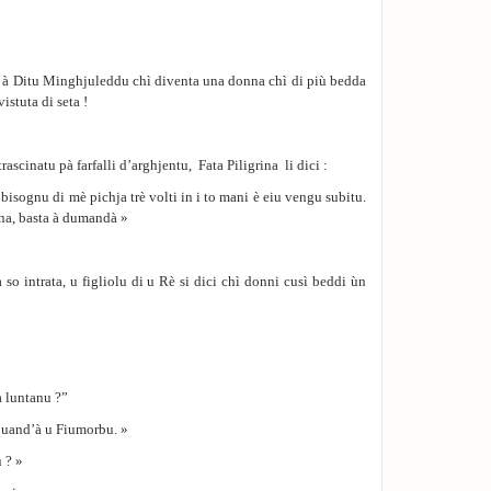
«
u à Ditu Minghjuleddu chì diventa una donna chì di più bedda
istuta di seta !
ascinatu pà farfalli d’arghjentu, Fata Piligrina li dici :
’ bisognu di mè pichja trè volti in i to mani è eiu vengu subitu.
ina, basta à dumandà »
o intrata, u figliolu di u Rè si dici chì donni cusì beddi ùn
a luntanu ?”
 quand’à u Fiumorbu. »
 ? »