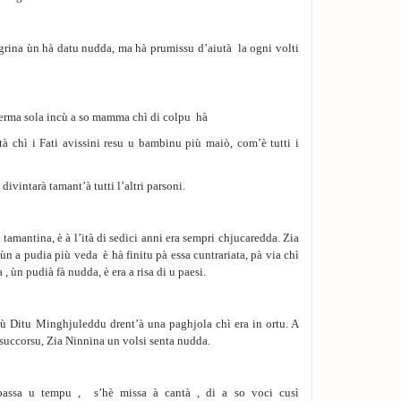
igrina ùn hà datu nudda, ma hà prumissu d’aiutà la ogni volti
è ferma sola incù a so mamma chì di colpu hà
tà chì i Fati avissini resu u bambinu più maiὸ, com’è tutti i
 divintarà tamant’à tutti l’altri parsoni.
amantina, è à l’ità di sedici anni era sempri chjucaredda. Zia
n a pudia più veda è hà finitu pà essa cuntrariata, pà via chì
, ùn pudià fà nudda, è era a risa di u paesi.
 ù Ditu Minghjuleddu drent’à una paghjola chì era in ortu. A
succorsu, Zia Ninnina un volsi senta nudda.
passa u tempu , s’hè missa à cantà , di a so voci cusì