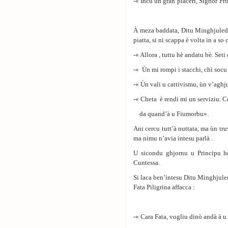
-« Incù un gran’piaceri, Signor’Pri
À meza baddata, Ditu Minghjuledd
piatta, si ni scappa è volta in a 
-« Allora , tuttu hè andatu bè. Seti 
-« Ùn mi rompi i stacchi, chì socu 
-« Ùn vali u cattivismu, ùn v’aghju
-« Cheta è rendi mi un serviziu. Ce
da quand’à u Fiumorbu».
Ani cercu tutt’à nuttata, ma ùn t
ma nimu n’avia intesu parlà .
U sicondu ghjornu u Principu h
Cuntessa.
Si laca ben’intesu Ditu Minghjuled
Fata Piligrina affacca :
-« Cara Fata, vogliu dinò andà à 