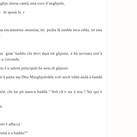
ghju intesa cantà, una voci d’anghjulu,
di spusà la. »
ssa era minnina minnina, ùn pudia fà nudda incu edda, nè una
.
un gran’ baddu chì devi durà trè ghjorni, è hà invitatu tutt’à
i u circondu.
tu è u salotu principali hè neru di ghjenti.
ont’à parta ma Ditu Minghjuleddu voli anch’edda andà à baddà
lè, chì ùn pὸ mancu baddà ! Voli ch’e sia à risa ? Stà quì è
i.
nti è affacca :
purtà à u baddu?”