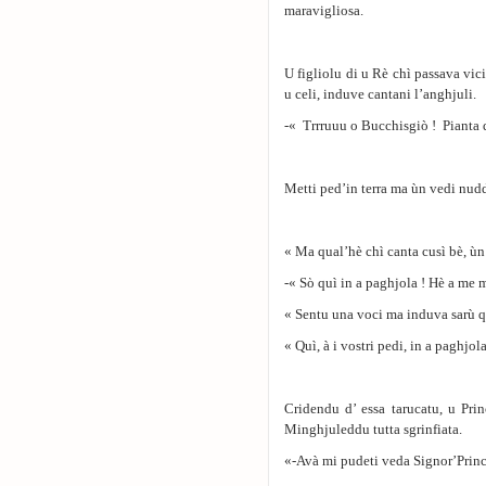
maravigliosa.
U figliolu di u Rè chì passava vic
u celi, induve cantani l’anghjuli.
-« Trrruuu o Bucchisgiò ! Pianta q
Metti ped’in terra ma ùn vedi nud
« Ma qual’hè chì canta cusì bè, ùn
-« Sὸ quì in a paghjola ! Hè a me
« Sentu una voci ma induva sarù qu
« Quì, à i vostri pedi, in a paghjola
Cridendu d’ essa tarucatu, u Prin
Minghjuleddu tutta sgrinfiata.
«-Avà mi pudeti veda Signor’Princ