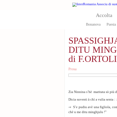
Aller au contenu principal
Accolta
Bonanova
Puesia
SPASSIGHJA
DITU MING
di F.ORTOLI
Prosa
Zia Ninnina s’hè maritata sὸ più di
Dicia suventi à chì a vulia senta : :
-« S’e pudiu avè una figliola, co
chè u me ditu minghjulu !”