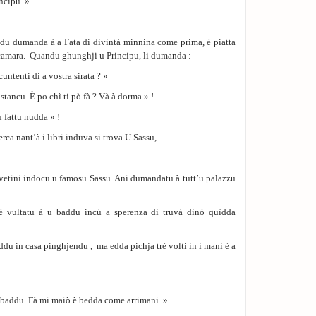
ncipu. »
u dumanda à a Fata di divintà minnina come prima, è piatta
so camara. Quandu ghunghji u Principu, li dumanda :
cuntenti di a vostra sirata ? »
stancu. È po chì ti pò fà ? Và à dorma » !
 fattu nudda » !
rca nant’à i libri induva si trova U Sassu,
ruvetini indocu u famosu Sassu. Ani dumandatu à tutt’u palazzu
è vultatu à u baddu incù a sperenza di truvà dinò quìdda
du in casa pinghjendu , ma edda pichja trè volti in i mani è a
u baddu. Fà mi maiò è bedda come arrimani. »