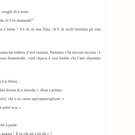
 venghi di u tettu.
dda ch’è tù dumandi!”
u à nimu ! S’è tù sè una Fata, ch’è tù sichi binidita pà una
ina hà cridutu d’avè suniatu. Purtantu s’hè truvata incinta , è
 una fimmineda , cusì chjuca è cusì bedda chì l’ani chjamata
 à u littini, :
dda donna di u mondu ». dissi a prima/
dolci chì u so cantu sarà maravigliosu. »
à subit’avà. »
ti à parlà :
i auguri ! È tù chì mi voli dà » ?