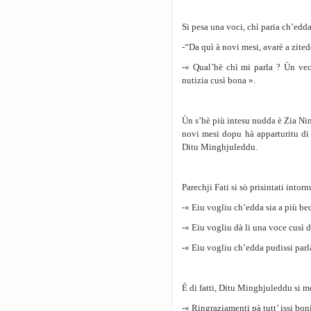
Si pesa una voci, chì paria ch’edda
-“Da quì à novi mesi, avarè a zite
-« Qual’hè chì mi parla ? Ùn vec
nutizia cusì bona ».
Ùn s’hè più intesu nudda è Zia Ninn
novi mesi dopu hà apparturitu di
Ditu Minghjuleddu.
Parechji Fati si sὸ prisintati intornu
-« Eiu vogliu ch’edda sia a più be
-« Eiu vogliu dà li una voce cusì 
-« Eiu vogliu ch’edda pudissi parl
Ѐ di fatti, Ditu Minghjuleddu si met
-« Ringraziamenti pà tutt’ issi bon