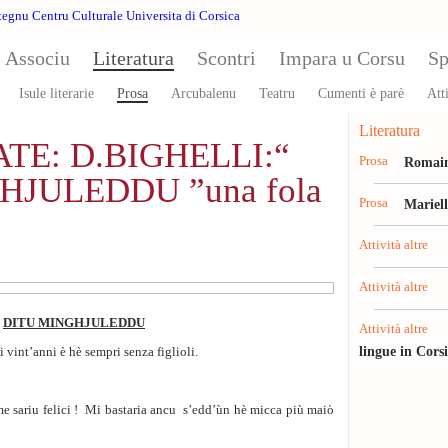
Associu
Literatura
Scontri
Impara u Corsu
Sp
Isule literarie
Prosa
Arcubalenu
Teatru
Cumenti è parè
Atti
Literatura
TE: D.BIGHELLI:“
Prosa
Romain
HJULEDDU ”una fola
Prosa
Mariel
Attività altre
Attività altre
DITU MINGHJULEDDU
Attività altre
lingue in Cors
 vint’anni è hè sempri senza figlioli.
me sariu felici ! Mi bastaria ancu s’edd’ùn hè micca più maiὸ