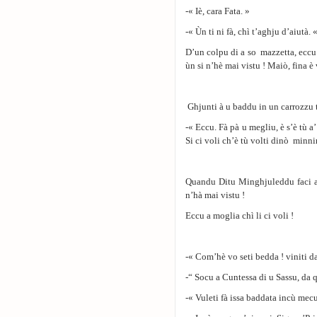
-« Iè, cara Fata. »
-« Ùn ti ni fà, chì t’aghju d’aiutà. 
D’un colpu di a so mazzetta, ecc
ùn si n’hè mai vistu ! Maiὸ, fina è v
Ghjunti à u baddu in un carrozzu tr
-« Eccu. Fà pà u megliu, è s’è tù a
Si ci voli ch’è tù volti dinò minn
Quandu Ditu Minghjuleddu faci a s
n’hà mai vistu !
Eccu a moglia chì li ci voli !
-« Com’hè vo seti bedda ! viniti d
-“ Socu a Cuntessa di u Sassu, da
-« Vuleti fà issa baddata incù mecu