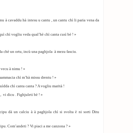
inu à cavaddu hà intesu u cantu , un cantu chì li paria vena da
uì chì vogliu veda qual’hè chì canta cusì bè ! »
da chè un ortu, incù una paghjola à mezu fasciu.
 vecu à nimu ! »
 mammacia chì m’hà missu drentu ! »
ìdda chì canta canta ? A vogliu marità !
, vi dicu . Fighjuleti bè ! »
cipu dà un calciu à à paghjola chì si svolta è ni sorti Ditu
ipu. Com’andeti ? Vi piaci a me canzona ? »