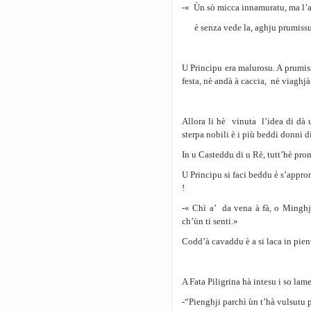
-« Ùn sὸ micca innamuratu, ma l’a
è senza vede la, aghju prumissu 
U Principu era malurosu. A prumi
festa, nè andà à caccia, nè viaghjà
Allora li hè vinuta l’idea di dà 
sterpa nobili è i più beddi donni d
In u Casteddu di u Rè, tutt’hè pron
U Principu si faci beddu è s’appr
!
-« Chì a’ da vena à fà, o Minghju
ch’ùn ti senti.»
Codd’à cavaddu è a si laca in pient
A Fata Piligrina hà intesu i so lame
-“Pienghji parchì ùn t’hà vulsutu 