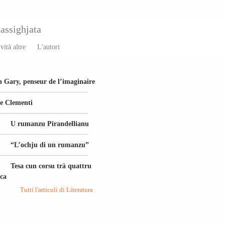
assighjata
vità altre
L'autori
 Gary, penseur de l’imaginaire
le Clementi
U rumanzu Pirandellianu
“L’ochju di un rumanzu”
Tesa cun corsu trà quattru
ica
Tutti l'articuli di Literatura