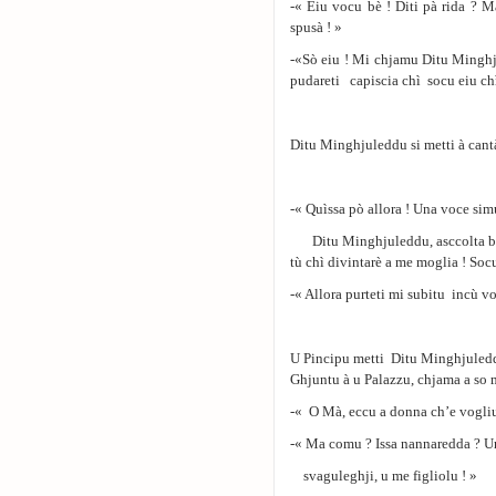
-« Eiu vocu bè ! Diti pà rida ? 
spusà ! »
-«Sò eiu ! Mi chjamu Ditu Minghju
pudareti capiscia chì socu eiu chì
Ditu Minghjuleddu si metti à cantà
-« Quìssa pò allora ! Una voce sim
Ditu Minghjuleddu, asccolta bè ! 
tù chì divintarè a me moglia ! Socu
-« Allora purteti mi subitu incù vo
U Pincipu metti Ditu Minghjuleddu 
Ghjuntu à u Palazzu, chjama a so m
-« O Mà, eccu a donna ch’e vogliu 
-« Ma comu ? Issa nannaredda ? Un
svaguleghji, u me figliolu ! »