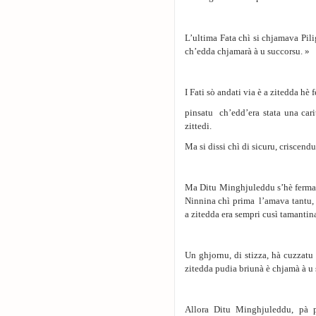
L’ultima Fata chì si chjamava Pil
ch’edda chjamarà à u succorsu. »
I Fati sὸ andati via è a zitedda h
pinsatu ch’edd’era stata una cari
zittedi.
Ma si dissi chì di sicuru, criscendu
Ma Ditu Minghjuleddu s’hè ferma t
Ninnina chì prima l’amava tantu, ù
a zitedda era sempri cusì tamantina 
Un ghjornu, di stizza, hà cuzzatu
zitedda pudia briunà è chjamà à u 
Allora Ditu Minghjuleddu, pà 