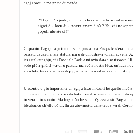
aghju postu a mo prima dumanda.
-‘’Ò sgiò Pasquale, aiutate ci, chì ci vole à fà per salvà u 
nigati è u locu di u nostru amore dinù ? Voi chì ne sapete 
populi, aiutate ci !’’
Ò quantu l’aghju aspettata a so risposta, ma Pasquale s’era impet
passatu davanti à issa statula, ma u ditu mustrava torna l’avvene. 
issu stalvatoghju, chì Pasquale Paoli a mi avia data a so risposta. Hà 
vole più a girà si ver di u passatu ma avè a nostra idea, un’idea n
accadutu, tocca à noi avà di piglià in carica a salvezza di u nostru p
U scontru u più impurtante ch’aghju fattu in Corti hè quellu incù a
chì mi strada è mi tene è mi dà fiatu. Issa discursata incù a statula o
in vera o in sonniu. Ma bugia ùn hè stata. Quessa a sò. Bugia in
ideulogicu ch’ellu pò piglia un giuvanottu chì atteppa ver di Corti, 