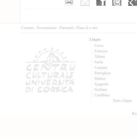
Cuntattu
-
Presentazione
-
Partenarii
-
Pianu di u situ
Lingue
Corsu
Francese
Talianu
Sardu
Catalanu
Purtughese
Maltese
Spagnolu
Sicilianu
Castillianu
Tutte e lingue
Réa