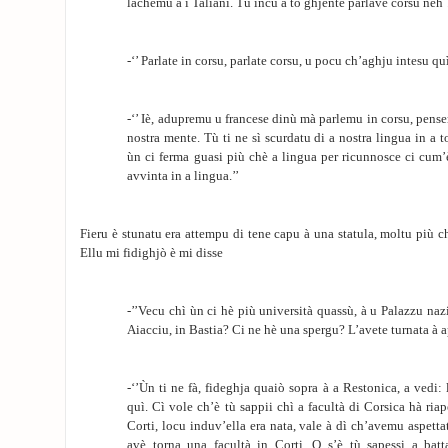
lachemu à i Taliani. Tù incù a to ghjente parlave corsu neh
-‘’ Parlate in corsu, parlate corsu, u pocu ch’aghju intesu quì
-‘’ Iè, adupremu u francese dinù mà parlemu in corsu, pense
nostra mente. Tù ti ne sì scurdatu di a nostra lingua in a t
ùn ci ferma guasi più chè a lingua per ricunnosce ci cum
avvinta in a lingua.’’
Fieru è stunatu era attempu di tene capu à una statula, moltu più c
Ellu mi fidighjò è mi disse
-’’Vecu chì ùn ci hè più università quassù, à u Palazzu naz
Aiacciu, in Bastia? Ci ne hè una spergu? L’avete turnata à a
-‘’Ùn ti ne fà, fideghja quaiò sopra à a Restonica, a vedi:
quì. Cì vole ch’è tù sappii chì a facultà di Corsica hà ria
Corti, locu induv’ella era nata, vale à dì ch’avemu aspetta
avè torna una facultà in Corti. O s’è tù sapessi a batta