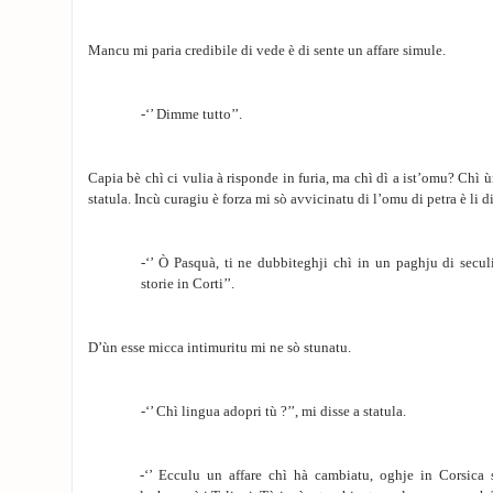
Mancu mi paria credibile di vede è di sente un affare simule.
-‘’ Dimme tutto’’.
Capia bè chì ci vulia à risponde in furia, ma chì dì a ist’omu? Chì
statula. Incù curagiu è forza mi sò avvicinatu di l’omu di petra è li 
-‘’ Ò Pasquà, ti ne dubbiteghji chì in un paghju di secul
storie in Corti’’.
D’ùn esse micca intimuritu mi ne sò stunatu.
-‘’ Chì lingua adopri tù ?’’, mi disse a statula.
-‘’ Ecculu un affare chì hà cambiatu, oghje in Corsica 