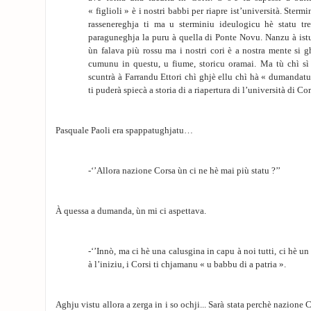
« figlioli » è i nostri babbi per riapre ist’università. Ster
rassenereghja ti ma u sterminiu ideulogicu hè statu tr
paraguneghja la puru à quella di Ponte Novu. Nanzu à ist
ùn falava più rossu ma i nostri cori è a nostra mente si 
cumunu in questu, u fiume, storicu oramai. Ma tù chì sì 
scuntrà à Farrandu Ettori chì ghjè ellu chì hà « dumandatu
ti puderà spiecà a storia di a riapertura di l’università di Cor
Pasquale Paoli era spappatughjatu…
-‘’Allora nazione Corsa ùn ci ne hè mai più statu ?’’
À quessa a dumanda, ùn mi ci aspettava.
-‘’Innò, ma ci hè una calusgina in capu à noi tutti, ci hè un 
à l’iniziu, i Corsi ti chjamanu « u babbu di a patria ».
Aghju vistu allora a zerga in i so ochji... Sarà stata perchè nazione 