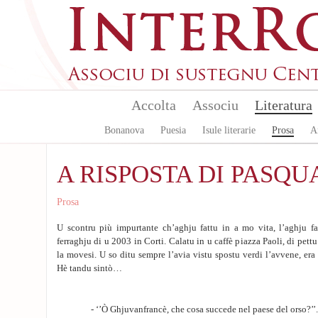
Aller au contenu principal
Accolta
Associu
Literatura
Bonanova
Puesia
Isule literarie
Prosa
A
A RISPOSTA DI PASQU
Prosa
U scontru più impurtante ch’aghju fattu in a mo vita, l’aghju fa
ferraghju di u 2003 in Corti. Calatu in u caffè piazza Paoli, di pettu
la movesi. U so ditu sempre l’avia vistu spostu verdi l’avvene, era
Hè tandu sintò…
- ‘’Ò Ghjuvanfrancè, che cosa succede nel paese del orso?’’.