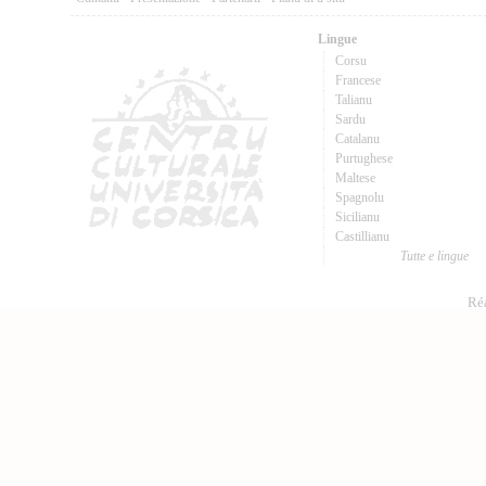
Lingue
Corsu
Francese
Talianu
Sardu
Catalanu
Purtughese
Maltese
Spagnolu
Sicilianu
Castillianu
Tutte e lingue
Réa