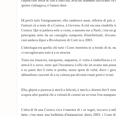
Ghjera cusì bella in cori à issa cità, avia un diamanti luccicanti cù tu
spiritu s'allargava, è l'amori dinò.
Di pett'à tutti l'insignamenti, ellu cambiava assai, riflettia di più, à
l'unioni cù u restu di a Corsica, à l'avvena. A cità era una citadella i
Corsica. Quì si parlava solu u corsu, a muneta era u Paoli, c'era u
principatu rettu da un cunsigliu cumpostu d'intellettuali, d'ecunom
cusì andava dipoi a Rivoluzioni di Corti in u 2003.
L'ideulugia era quella chì tutti i Corsi risentinu in u fondu di sè, ma
ci travagliavanu tutti à a so riescita.
Tuttu era rinascita, riacquistu, amparera, ci vulia à rimbelliscia a v
arrecà li u novu, tuttu què l'incantava à ellu chi ùn avaria mai pinsa
u so paesi duv’è tuttu si perdia, senza spera di vultà, duve i gi
abbandonu cuscenti di a so cultura par diventà essari persi è sviati.
Ella, ghjera a purezza à mez'à a felicità, à mez'à u disertu duv'è tutt
scupria altri qualità chì a vulintà di custruì un avvena l'era stampat
L'idea di fà una Corsica viva è maestra di i so sogni, tuccava u mill
fattu, c'era stata una buffulata d'imigrazioni dipoi 2003, i Corsi di