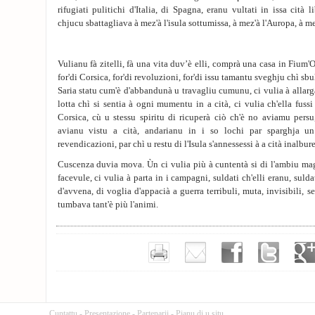
rifugiati pulitichi d'Italia, di Spagna, eranu vultati in issa cità 
chjucu sbattagliava à mez'à l'isula sottumissa, à mez'à l'Auropa, à me
Vulianu fà zitelli, fà una vita duv’è elli, comprà una casa in Fium'
for'di Corsica, for'di revoluzioni, for'di issu tamantu sveghju chì sbul
Saria statu cum'è d'abbandunà u travagliu cumunu, ci vulia à allargà 
lotta chì si sentia à ogni mumentu in a cità, ci vulia ch'ella fussi 
Corsica, cù u stessu spiritu di ricuperà ciò ch'è no aviamu persu, 
avianu vistu a cità, andarianu in i so lochi par sparghja un
revendicazioni, par chì u restu di l'Isula s'annessessi à a cità inalbur
Cuscenza duvia mova. Ùn ci vulia più à cuntentà si di l'ambiu magi
facevule, ci vulia à parta in i campagni, suldati ch'elli eranu, suld
d'avvena, di voglia d'appacià a guerra terribuli, muta, invisibili, s
tumbava tant'è più l'animi.
Cuntattu
-
Presentazione
-
Partenarii
-
Pianu di u situ