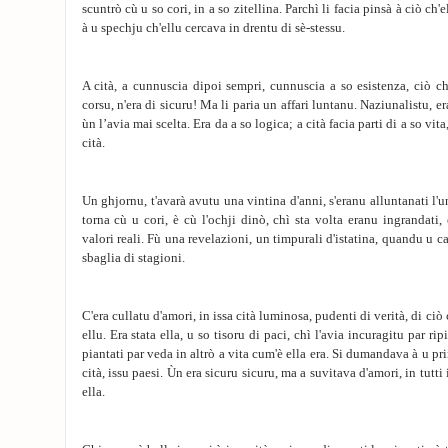
scuntrò cù u so cori, in a so zitellina. Parchì li facia pinsà à ciò ch
à u spechju ch'ellu cercava in drentu di sè-stessu.
A cità, a cunnuscia dipoi sempri, cunnuscia a so esistenza, ciò ch
corsu, n'era di sicuru! Ma li paria un affari luntanu. Naziunalistu, e
ùn l’avia mai scelta. Era da a so logica; a cità facia parti di a so vita
cità.
Un ghjornu, t'avarà avutu una vintina d'anni, s'eranu alluntanati l'u
torna cù u cori, è cù l'ochji dinò, chì sta volta eranu ingrandati
valori reali. Fù una revelazioni, un timpurali d'istatina, quandu u ca
sbaglia di stagioni.
C'era cullatu d'amori, in issa cità luminosa, pudenti di verità, di ciò
ellu. Era stata ella, u so tisoru di paci, chì l'avia incuragitu par rip
piantati par veda in altrò a vita cum'è ella era. Si dumandava à u pri
cità, issu paesi. Ùn era sicuru sicuru, ma a suvitava d'amori, in tutti 
ella.