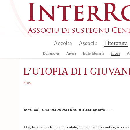
Aller au contenu principal
Accolta
Associu
Literatura
Bonanova
Puesia
Isule literarie
Prosa
A
L’UTOPIA DI I GIUVAN
Prosa
Incù elli, una via di destinu li s'era aparta......
Ella, hè quella chì avaria purtatu, in capu, à l'usu anticu, a so se