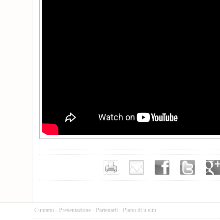
Cuntattu
-
Presentazione
-
Partenarii
-
Pianu di u situ