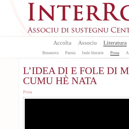
Aller au contenu principal
Accolta
Associu
Literatura
Bonanova
Puesia
Isule literarie
Prosa
A
L’IDEA DI E FOLE DI
CUMU HÈ NATA
Prosa