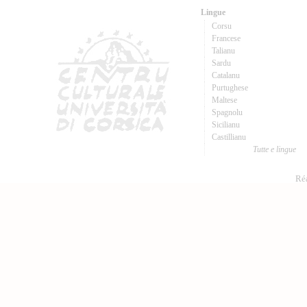
Lingue
Corsu
Francese
Talianu
Sardu
Catalanu
Purtughese
Maltese
Spagnolu
Sicilianu
Castillianu
Tutte e lingue
Réa