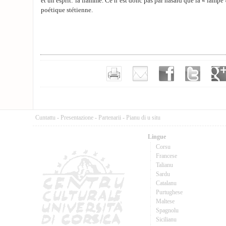
et un esprit: la flamme. Ce n’est donc pas par hasard que la « lampe 
poétique stétienne.
Cuntattu
-
Presentazione
-
Partenarii
-
Pianu di u situ
Lingue
Corsu
Francese
Talianu
Sardu
Catalanu
Purtughese
Maltese
Spagnolu
Sicilianu