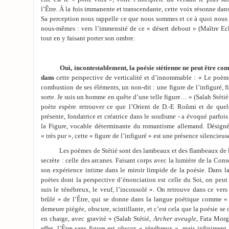
l’Être. À la fois immanente et transcendante, cette voix résonne da
Sa perception nous rappelle ce que nous sommes et ce à quoi nous 
nous-mêmes : vers l’immensité de ce « désert debout » (Maître Eck
tout en y faisant porter son ombre.
Oui, incontestablement, la poésie stétienne ne peut être compr
dans
cette perspective de verticalité et d’innommable : « Le poème
combustion de ses éléments, un non-dit : une figure de l’infiguré, 
sorte. Je suis un homme en quête d’une telle figure… » (Salah Stéti
poète espère retrouver ce que l’Orient de D.-E Roûmi et de quelq
présente, fondatrice et créatrice dans le soufisme - a évoqué parfo
la Figure, vocable déterminante du romantisme allemand. Désignée 
« très pur », cette « figure de l’infiguré » est une présence silencieus
Les poèmes de Stétié sont des lambeaux et des flambeaux de la 
secrète : celle des arcanes. Faisant corps avec la lumière de la Cons
son expérience intime dans le miroir limpide de la poésie. Dans la
poètes dont la perspective d’énonciation est celle du Soi, on peut 
suis le ténébreux, le veuf, l’inconsolé ». On retrouve dans ce vers
brûlé » de l’Être, qui se donne dans la langue poétique comme «
demeure piégée, obscure, scintillante, et c’est cela que la poésie se
en charge, avec gravité » (Salah Stétié,
Archer aveugle
, Fata Morg
effet, l’Être sans figure est obscur, « ténébreux », mais infinimen