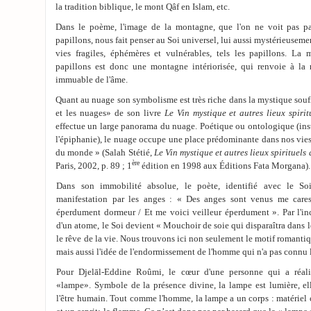
la tradition biblique, le mont Qâf en Islam, etc.
Dans le poème, l'image de la montagne, que l'on ne voit pas pa
papillons, nous fait penser au Soi universel, lui aussi mystérieuseme
vies fragiles, éphémères et vulnérables, tels les papillons. La
papillons est donc une montagne intériorisée, qui renvoie à la ré
immuable de l'âme.
Quant au nuage son symbolisme est très riche dans la mystique soufi
et les nuages» de son livre
Le Vin mystique et autres lieux spirit
effectue un large panorama du nuage. Poétique ou ontologique (ins
l'épiphanie), le nuage occupe une place prédominante dans nos vies,
du monde » (Salah Stétié,
Le Vin mystique et autres lieux spirituels 
ère
Paris, 2002, p. 89 ; 1
édition en 1998 aux Éditions Fata Morgana).
Dans son immobilité absolue, le poète, identifié avec le Soi
manifestation par les anges : « Des anges sont venus me care
éperdument dormeur / Et me voici veilleur éperdument ». Par l'inca
d'un atome, le Soi devient « Mouchoir de soie qui disparaîtra dans le
le rêve de la vie. Nous trouvons ici non seulement le motif romantiq
mais aussi l'idée de l'endormissement de l'homme qui n'a pas connu l'
Pour Djelāl-Eddine Roûmi, le cœur d'une personne qui a réalisé
«lampe». Symbole de la présence divine, la lampe est lumière, ell
l'être humain. Tout comme l'homme, la lampe a un corps : matériel c