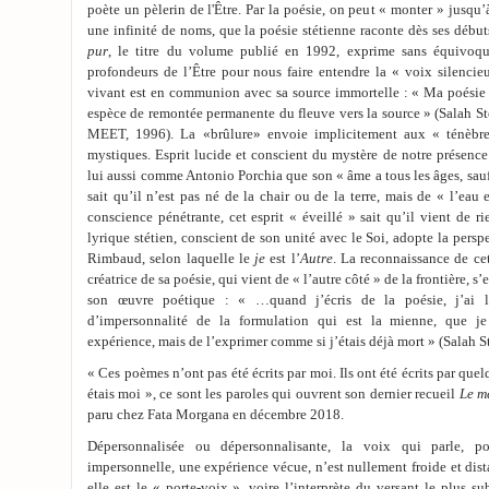
poète un pèlerin de l'Être. Par la poésie, on peut « monter » jusqu’
une infinité de noms, que la poésie stétienne raconte dès ses début
pur
, le titre du volume publié en 1992, exprime sans équivoqu
profondeurs de l’Être pour nous faire entendre la « voix silencieu
vivant est en communion avec sa source immortelle : « Ma poésie a
espèce de remontée permanente du fleuve vers la source » (Salah St
MEET, 1996). La «brûlure» envoie implicitement aux « ténèbre
mystiques. Esprit lucide et conscient du mystère de notre présence
lui aussi comme Antonio Porchia que son « âme a tous les âges, sauf 
sait qu’il n’est pas né de la chair ou de la terre, mais de « l’eau
conscience pénétrante, cet esprit « éveillé » sait qu’il vient de ri
lyrique stétien, conscient de son unité avec le Soi, adopte la persp
Rimbaud, selon laquelle le
je
est l’
Autre
. La reconnaissance de cet
créatrice de sa poésie, qui vient de « l’autre côté » de la frontière, s
son œuvre poétique : « …quand j’écris de la poésie, j’ai l’
d’impersonnalité de la formulation qui est la mienne, que j
expérience, mais de l’exprimer comme si j’étais déjà mort » (Salah S
« Ces poèmes n’ont pas été écrits par moi. Ils ont été écrits par que
étais moi », ce sont les paroles qui ouvrent son dernier recueil
Le m
paru chez Fata Morgana en décembre 2018.
Dépersonnalisée ou dépersonnalisante, la voix qui parle, p
impersonnelle, une expérience vécue, n’est nullement froide et dist
elle est le « porte-voix », voire l’interprète du versant le plus s