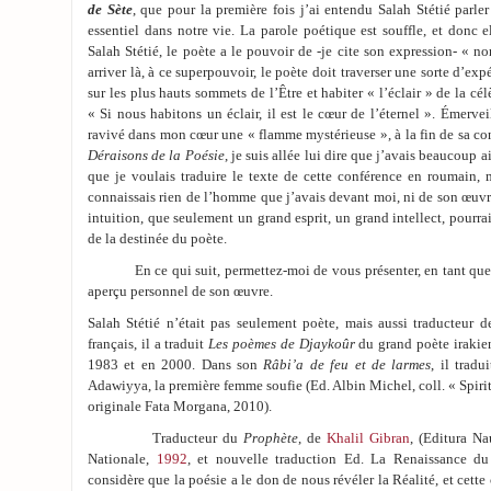
de Sète
, que pour la première fois j’ai entendu Salah Stétié parler
essentiel dans notre vie. La parole poétique est souffle, et donc el
Salah Stétié, le poète a le pouvoir de -je cite son expression- «
arriver là, à ce superpouvoir, le poète doit traverser une sorte d’exp
sur les plus hauts sommets de l’Être et habiter « l’éclair » de la c
« Si nous habitons un éclair, il est le cœur de l’éternel ». Émervei
ravivé dans mon cœur une « flamme mystérieuse », à la fin de sa co
Déraisons de la Poésie
, je suis allée lui dire que j’avais beaucoup a
que je voulais traduire le texte de cette conférence en roumain, 
connaissais rien de l’homme que j’avais devant moi, ni de son œuvre,
intuition, que seulement un grand esprit, un grand intellect, pourrait
de la destinée du poète.
En ce qui suit, permettez-moi de vous présenter, en tant que t
aperçu personnel de son œuvre.
Salah Stétié n’était pas seulement poète, mais aussi traducteur d
français, il a traduit
Les poèmes de Djaykoûr
du grand poète irakie
1983 et en 2000. Dans son
Râbi’a de feu et de larmes
, il trad
Adawiyya, la première femme soufie (Ed. Albin Michel, coll. « Spirit
originale Fata Morgana, 2010).
Traducteur du
Prophète
, de
Khalil Gibran
, (Editura Na
Nationale,
1992
, et nouvelle traduction Ed. La Renaissance d
considère que la poésie a le don de nous révéler la Réalité, et cette