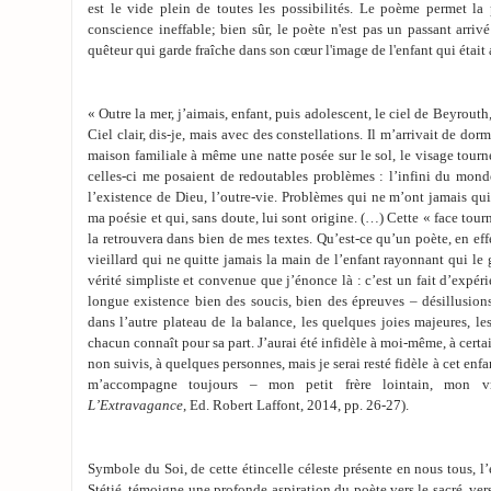
est le vide plein de toutes les possibilités. Le poème permet la
conscience ineffable; bien sûr, le poète n'est pas un passant arrivé
quêteur qui garde fraîche dans son cœur l'image de l'enfant qui était 
« Outre la mer, j’aimais, enfant, puis adolescent, le ciel de Beyrouth
Ciel clair, dis-je, mais avec des constellations. Il m’arrivait de dormi
maison familiale à même une natte posée sur le sol, le visage tourné 
celles-ci me posaient de redoutables problèmes : l’infini du monde
l’existence de Dieu, l’outre-vie. Problèmes qui ne m’ont jamais qu
ma poésie et qui, sans doute, lui sont origine. (…) Cette « face tour
la retrouvera dans bien de mes textes. Qu’est-ce qu’un poète, en eff
vieillard qui ne quitte jamais la main de l’enfant rayonnant qui le
vérité simpliste et convenue que j’énonce là : c’est un fait d’expé
longue existence bien des soucis, bien des épreuves – désillusions,
dans l’autre plateau de la balance, les quelques joies majeures, l
chacun connaît pour sa part. J’aurai été infidèle à moi-même, à cert
non suivis, à quelques personnes, mais je serai resté fidèle à cet enfan
m’accompagne toujours – mon petit frère lointain, mon vr
L’Extravagance
, Ed. Robert Laffont, 2014, pp. 26-27).
Symbole du Soi, de cette étincelle céleste présente en nous tous, l
Stétié, témoigne une profonde aspiration du poète vers le sacré, ve