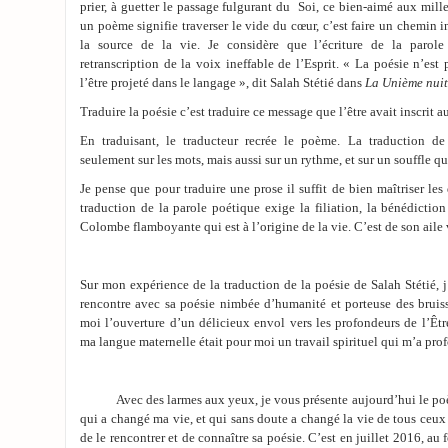
prier, à guetter le passage fulgurant du Soi, ce bien-aimé aux mill
un poème signifie traverser le vide du cœur, c’est faire un chemin in
la source de la vie. Je considère que l’écriture de la parole
retranscription de la voix ineffable de l’Esprit. « La poésie n’est p
l’être projeté dans le langage », dit Salah Stétié dans
La Unième nuit
Traduire la poésie c’est traduire ce message que l’être avait inscrit
En traduisant, le traducteur recrée le poème. La traduction de
seulement sur les mots, mais aussi sur un rythme, et sur un souffle qu
Je pense que pour traduire une prose il suffit de bien maîtriser les
traduction de la parole poétique exige la filiation, la bénédiction
Colombe flamboyante qui est à l’origine de la vie. C’est de son aile 
Sur mon expérience de la traduction de la poésie de Salah Stétié, 
rencontre avec sa poésie nimbée d’humanité et porteuse des bruiss
moi l’ouverture d’un délicieux envol vers les profondeurs de l’Êt
ma langue maternelle était pour moi un travail spirituel qui m’a pr
Avec des larmes aux yeux, je vous présente aujourd’hui le poète 
qui a changé ma vie, et qui sans doute a changé la vie de tous ceux
de le rencontrer et de connaître sa poésie. C’est en juillet 2016, au 