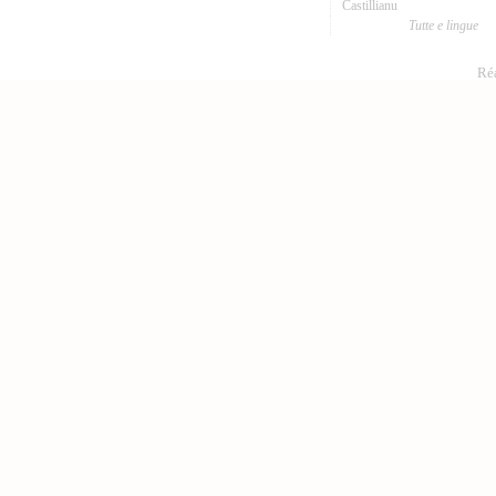
Castillianu
Tutte e lingue
Réa