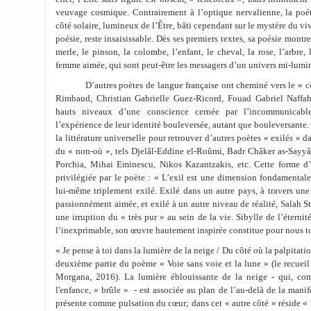
veuvage cosmique. Contrairement à l’optique nervalienne, la poét
côté solaire, lumineux de l’Être, bâti cependant sur le mystère du viv
poésie, reste insaisissable. Dès ses premiers textes, sa poésie montre
merle, le pinson, la colombe, l’enfant, le cheval, la rose, l’arbre
femme aimée, qui sont peut-être les messagers d’un univers mi-lumi
D’autres poètes de langue française ont cheminé vers le « côté
Rimbaud, Christian Gabrielle Guez-Ricord, Fouad Gabriel Naffah,
hauts niveaux d’une conscience cernée par l’incommunicable
l’expérience de leur identité bouleversée, autant que bouleversante. I
la littérature universelle pour retrouver d’autres poètes « exilés » 
du « non-où », tels Djelâl-Eddine el-Roûmi, Badr Châker as-Sayyâ
Porchia, Mihai Eminescu, Nikos Kazantzakis, etc. Cette forme d’
privilégiée par le poète : « L’exil est une dimension fondamentale 
lui-même triplement exilé. Exilé dans un autre pays, à travers une
passionnément aimée, et exilé à un autre niveau de réalité, Salah 
une irruption du « très pur » au sein de la vie. Sibylle de l’éternité
l’inexprimable, son œuvre hautement inspirée constitue pour nous t
« Je pense à toi dans la lumière de la neige / Du côté où la palpitation
deuxième partie du poème « Voie sans voie et la lune » (le recuei
Morgana, 2016). La lumière éblouissante de la neige - qui, c
l'enfance, « brûle » - est associée au plan de l’au-delà de la manife
présente comme pulsation du cœur; dans cet « autre côté » réside « 