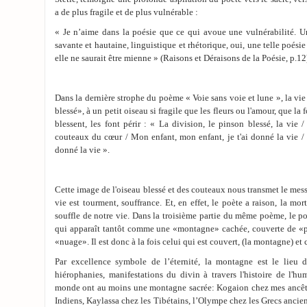
a de plus fragile et de plus vulnérable :
« Je n’aime dans la poésie que ce qui avoue une vulnérabilité. U
savante et hautaine, linguistique et rhétorique, oui, une telle poési
elle ne saurait être mienne » (Raisons et Déraisons de la Poésie, p.12
Dans la dernière strophe du poème « Voie sans voie et lune », la vi
blessé», à un petit oiseau si fragile que les fleurs ou l'amour, que la f
blessent, les font périr : « La division, le pinson blessé, la vie 
couteaux du cœur / Mon enfant, mon enfant, je t'ai donné la vie / J
donné la vie ».
Cette image de l'oiseau blessé et des couteaux nous transmet le mes
vie est tourment, souffrance. Et, en effet, le poète a raison, la m
souffle de notre vie. Dans la troisième partie du même poème, le poè
qui apparaît tantôt comme une «montagne» cachée, couverte de «
«nuage». Il est donc à la fois celui qui est couvert, (la montagne) et 
Par excellence symbole de l’éternité, la montagne est le lieu 
hiérophanies, manifestations du divin à travers l'histoire de l'h
monde ont au moins une montagne sacrée: Kogaion chez mes ancêtr
Indiens, Kaylassa chez les Tibétains, l’Olympe chez les Grecs ancie