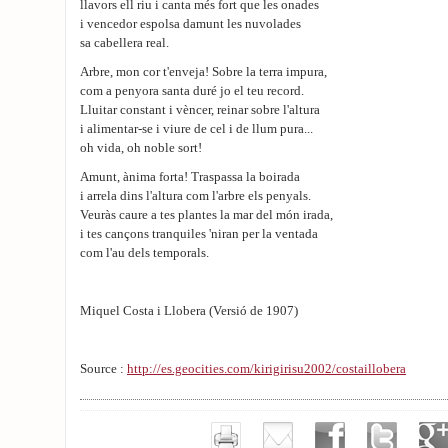
llavors ell riu i canta més fort que les onades
i vencedor espolsa damunt les nuvolades
sa cabellera real.
Arbre, mon cor t'enveja! Sobre la terra impura,
com a penyora santa duré jo el teu record.
Lluitar constant i vèncer, reinar sobre l'altura
i alimentar-se i viure de cel i de llum pura...
oh vida, oh noble sort!
Amunt, ànima forta! Traspassa la boirada
i arrela dins l'altura com l'arbre els penyals.
Veuràs caure a tes plantes la mar del món irada,
i tes cançons tranquiles 'niran per la ventada
com l'au dels temporals.
Miquel Costa i Llobera (Versió de 1907)
Source :
http://es.geocities.com/kirigirisu2002/costaillobera