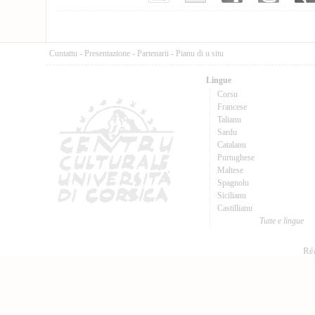
Cuntattu
-
Presentazione
-
Partenarii
-
Pianu di u situ
Lingue
Corsu
Francese
Talianu
Sardu
Catalanu
Purtughese
Maltese
Spagnolu
Sicilianu
Castillianu
Tutte e lingue
Réa