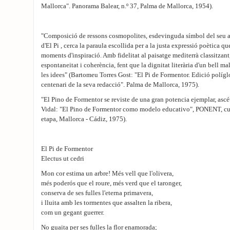
Mallorca". Panorama Balear, n.º 37, Palma de Mallorca, 1954).
"Composició de ressons cosmopolites, esdevinguda símbol del seu art.
d'El Pi , cerca la paraula escollida per a la justa expressió poètica q
moments d'inspiració. Amb fidelitat al paisatge mediterrà classitzan
espontaneitat i coherència, fent que la dignitat literària d'un bell mal
les idees" (Bartomeu Torres Gost: "El Pi de Formentor. Edició polí
centenari de la seva redacció". Palma de Mallorca, 1975).
"El Pino de Formentor se reviste de una gran potencia ejemplar, ascé
Vidal: "El Pino de Formentor como modelo educativo", PONENT, cuade
etapa, Mallorca - Cádiz, 1975).
El Pi de Formentor
Electus ut cedri
Mon cor estima un arbre! Més vell que l'olivera,
més poderós que el roure, més verd que el taronger,
conserva de ses fulles l'eterna primavera,
i lluita amb les tormentes que assalten la ribera,
com un gegant guerrer.
No guaita per ses fulles la flor enamorada;