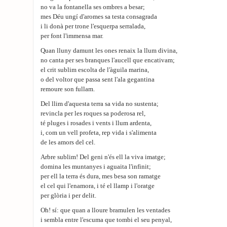
no va la fontanella ses ombres a besar;
mes Déu ungí d'aromes sa testa consagrada
i li donà per trone l'esquerpa serralada,
per font l'immensa mar.
Quan lluny damunt les ones renaix la llum divina,
no canta per ses branques l'aucell que encativam;
el crit sublim escolta de l'àguila marina,
o del voltor que passa sent l'ala gegantina
remoure son fullam.
Del llim d'aquesta terra sa vida no sustenta;
revincla per les roques sa poderosa rel,
té pluges i rosades i vents i llum ardenta,
i, com un vell profeta, rep vida i s'alimenta
de les amors del cel.
Arbre sublim! Del geni n'és ell la viva imatge;
domina les muntanyes i aguaita l'infinit;
per ell la terra és dura, mes besa son ramatge
el cel qui l'enamora, i té el llamp i l'oratge
per glòria i per delit.
Oh! sí: que quan a lloure bramulen les ventades
i sembla entre l'escuma que tombi el seu penyal,