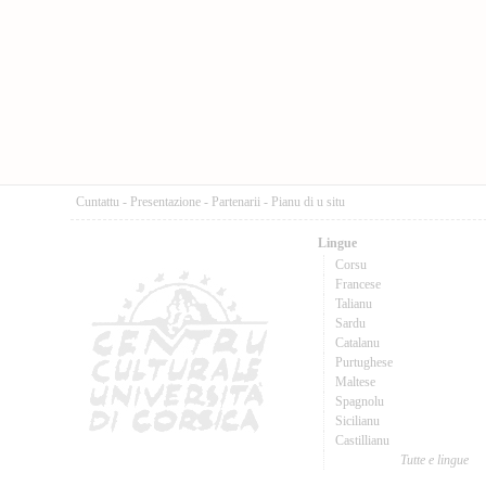
Cuntattu
-
Presentazione
-
Partenarii
-
Pianu di u situ
Lingue
Corsu
Francese
Talianu
Sardu
Catalanu
Purtughese
Maltese
Spagnolu
Sicilianu
Castillianu
Tutte e lingue