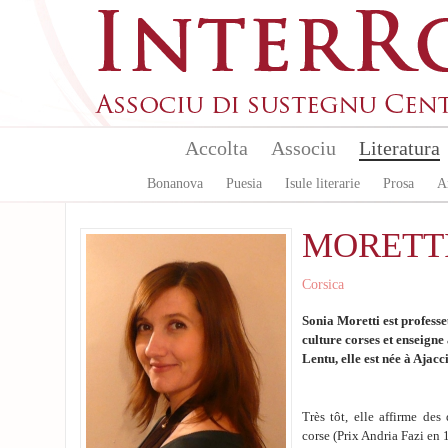
Aller au contenu principal
Accolta
Associu
Literatura
Bonanova
Puesia
Isule literarie
Prosa
A
MORETTI
Corsica
Sonia Moretti est professe
culture corses et enseigne
Lentu, elle est née à Ajacc
Très tôt, elle affirme des
corse (Prix Andria Fazi en 