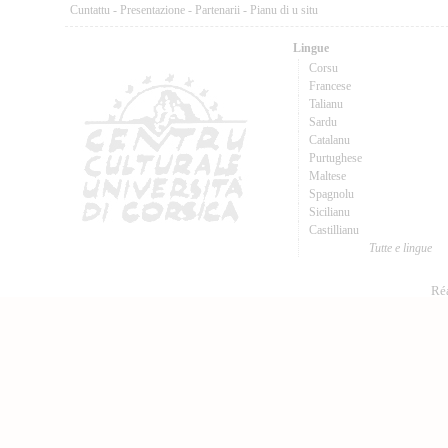
Cuntattu
-
Presentazione
-
Partenarii
-
Pianu di u situ
Lingue
Corsu
Francese
Talianu
Sardu
Catalanu
Purtughese
Maltese
Spagnolu
Sicilianu
Castillianu
Tutte e lingue
Réa