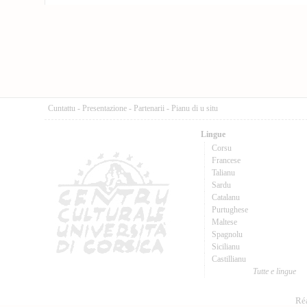
Cuntattu
-
Presentazione
-
Partenarii
-
Pianu di u situ
Lingue
Corsu
Francese
Talianu
Sardu
Catalanu
Purtughese
Maltese
Spagnolu
Sicilianu
Castillianu
Tutte e lingue
Réa