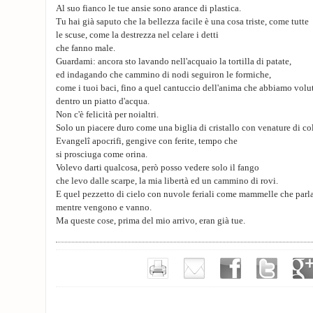
Al suo fianco le tue ansie sono arance di plastica.
Tu hai già saputo che la bellezza facile è una cosa triste, come tutte
le scuse, come la destrezza nel celare i detti
che fanno male.
Guardami: ancora sto lavando nell'acquaio la tortilla di patate,
ed indagando che cammino di nodi seguiron le formiche,
come i tuoi baci, fino a quel cantuccio dell'anima che abbiamo volut
dentro un piatto d'acqua.
Non c'è felicità per noialtri.
Solo un piacere duro come una biglia di cristallo con venature di co
Evangelî apocrifi, gengive con ferite, tempo che
si prosciuga come orina.
Volevo darti qualcosa, però posso vedere solo il fango
che levo dalle scarpe, la mia libertà ed un cammino di rovi.
E quel pezzetto di cielo con nuvole feriali come mammelle che parl
mentre vengono e vanno.
Ma queste cose, prima del mio arrivo, eran già tue.