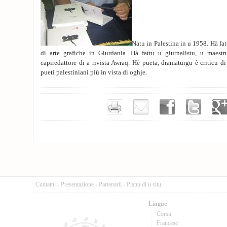
Natu in Palestina in u 1958. Hà fatt
di arte grafiche in Giurdania. Hà fattu u giurnalistu, u maestr
capiredattore di a rivista Awraq. Hè pueta, dramaturgu è criticu di l
pueti palestiniani più in vista di oghje.
Cuntattu
-
Presentazione
-
Partenarii
-
Pianu di u situ
Lingue
Corsu
Francese