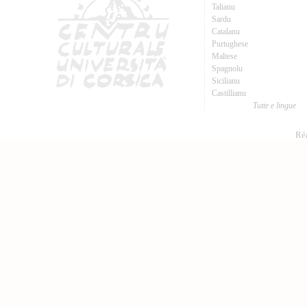
Talianu
Sardu
Catalanu
Purtughese
Maltese
Spagnolu
Sicilianu
Castillianu
Tutte e lingue
Réa