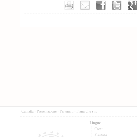
Cuntattu
-
Presentazione
-
Partenarii
-
Pianu di u situ
Lingue
Corsu
Francese