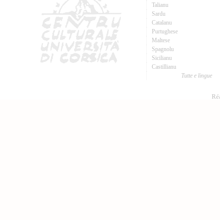
Talianu
Sardu
Catalanu
Purtughese
Maltese
Spagnolu
Sicilianu
Castillianu
Tutte e lingue
Réa