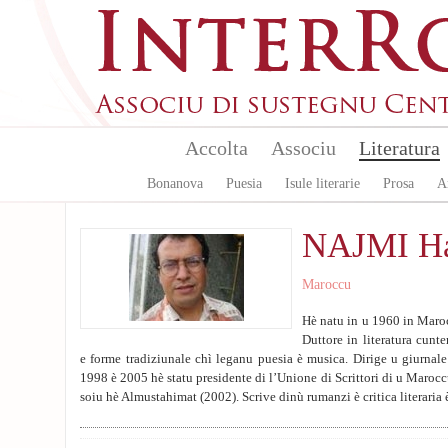
Aller au contenu principal
Accolta
Associu
Literatura
Bonanova
Puesia
Isule literarie
Prosa
A
NAJMI Ha
Maroccu
Hè natu in u 1960 in Maroc
Duttore in literatura cun
e forme tradiziunale chì leganu puesia è musica. Dirige u giurnale 
1998 è 2005 hè statu presidente di l’Unione di Scrittori di u Marocc
soiu hè Almustahimat (2002). Scrive dinù rumanzi è critica literaria è