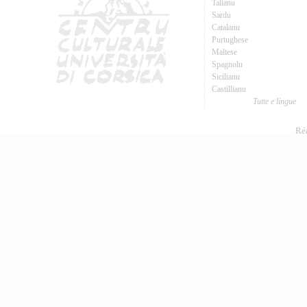
Talianu
Sardu
Catalanu
Purtughese
Maltese
Spagnolu
Sicilianu
Castillianu
Tutte e lingue
Réa