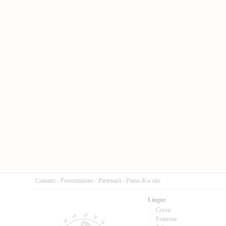
Cuntattu
-
Presentazione
-
Partenarii
-
Pianu di u situ
Lingue
Corsu
Francese