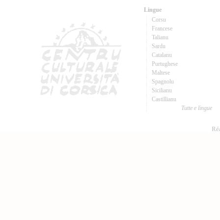
Lingue
Corsu
Francese
Talianu
Sardu
Catalanu
Purtughese
Maltese
Spagnolu
Sicilianu
Castillianu
Tutte e lingue
Réa