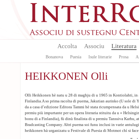
Aller au contenu principal
Accolta
Associu
Literatura
Bonanova
Puesia
Isule literarie
Prosa
A
HEIKKONEN Olli
Olli Heikkonen hè natu u 28 di maghju di u 1965 in Kontiolahti, in a
Finlandia.A so prima racolta di puema, Jakutian aurinko (U sole di Y
da a casa d’edizione Editora Tammi hè stata ricumpensata da u Hels
premiu più impurtante per un opera literaria stituitu da u « Helsing
bonu di a Finlandia), fù dinù finalista di u premiu Tanssiva Karhu, at
Bradcasting Company. Altri puema soi funu inclusi in varie antulugie è
heikkonen hà urganizatu u Festivale di Puesia di Motmot chì si face