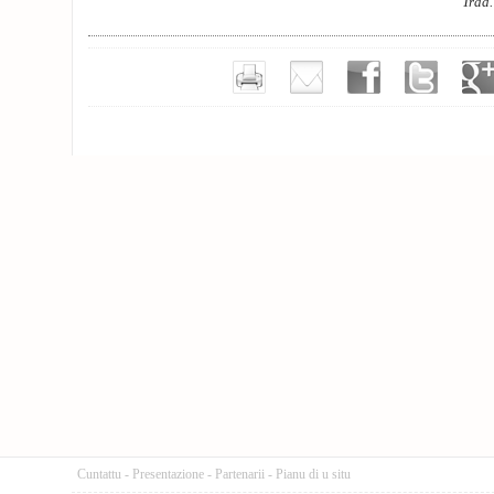
Trad
Cuntattu
-
Presentazione
-
Partenarii
-
Pianu di u situ