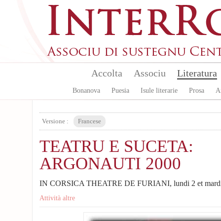
Aller au contenu principal
Accolta
Associu
Literatura
Bonanova
Puesia
Isule literarie
Prosa
A
Versione :
Francese
TEATRU E SUCETA:
ARGONAUTI 2000
IN CORSICA THEATRE DE FURIANI, lundi 2 et mardi 
Attività altre