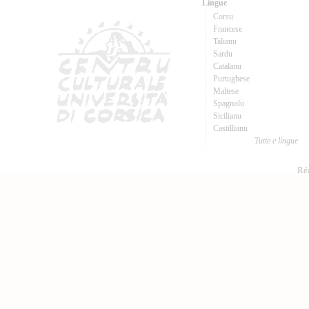
Lingue
Corsu
Francese
Talianu
Sardu
Catalanu
Purtughese
Maltese
Spagnolu
Sicilianu
Castillianu
Tutte e lingue
Réa