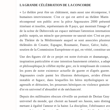
LA GRANDE CÉLÉBRATION DE LA CONCORDE
« Le théâtre peut être un châtiment, mais aussi une récompense, l
humaines interviennent. C'est ce qui est arrivé au théâtre Marin
récompensé son public avec la pièce Argonautes 2000 présenté
itinérant et insolite, représentants de 8 pays, qui montrait l'image d
de la scène de Dubrovnik un espace méritant l'attention international
public surpris, un miracle que personne ne saurait nier. C'est un proj
du Théàtre de la Méditerranée auquel se sont associées plusieurs 
théâtrales de Croatie, Espagne, Roumanie, France, Grèce, ltalie,
soutien de la Commission Européenne et qui, en vérité, constitue un 
Une des figures clé de ce projet est notre écrivain et dramaturge
inspiration particulière et une intention hautement créatrice, a ada
et philosophique,le célèbre mythe grec, en le remplissant de connot
les pores de notre existence actuelle de guerre et d'après guerre
Argonautes coule parmi les illusions rhétoriques, avides d'éter
instable et fugace, dans lesquelles les héros mythologiques se 
agressifs et dérisoires, les prouesses héroïques en violence gratuite
d'or en universel d’absurdité et de méchanceté.
Depuis des millénaires obscurs s'éveille un portrait de Dorian Gray t
universel du monde, qui choisit au hasard ses Jasons, sans distingu
mettant à égalité l'amour et la haine. La discipline, l'obéissance 