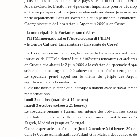
jours réunissant des acteurs de 8 pays sous la direction du mett
Alvarez-Ossorio. L’action est également importante pour le dévelop
en Corse puisque sont intégrés des éléments insulaires (une assista
notre département « arts du spectacle » et un jeune acteur-chanteur i
Coorganisateurs de l’opération « Argonauti 2000 » en Corse:
- la municipalité de Furiani et son théâtre
- l’IITM international et l’Associu corsu di l’IITM
- le Centre Culturel Universitaire (Université de Corse)
Du 15 septembre au 3 octobre, le théâtre de Furiani a accueilli en 
initiative de l’IITM a donné lieu à différentes rencontres et atelie
en Croatie et a abouti le 2 juin 2000 à la création du spectacle
Argo
scène et la dramaturgie ont été saluées comme un événement par la cr
Le spectacle prend appui sur le thème du périple des Argona
signification dans la modernité.
C’est une nouvelle étape que la troupe a franchi avec le travail prépa
représentations :
lundi 2 octobre (matinée à 14 heures)
mardi 3 octobre (soirée à 21 heures).
Le spectacle préparé à Furiani, qui intègre des polyphonies corses
mondiale de cette nouvelle version en tournée durant le mois d’oc
Zagreb, Madrid et jusqu’au Portugal.
Outre le spectacle, un séminaire (
lundi 2 octobre à 16 heures 30
) et
dans le Centre Administratif de Furiani et la Maison des Jeunes et de