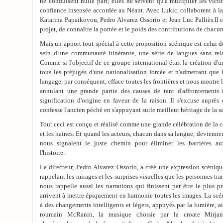
ne conduisent nulle part; elles ne servent qu'à multiplier les vic
confiance insensée accordée au Néant. Avec Lukic, collaborent à l
Katarina Papaikovou, Pedro Alvarez Ossorio et Jean Luc Palliès.Il est
projet, de connaître la portée et le poids des contributions de chacun
Mais un apport tout spécial à cette proposition scénique est celui 
sein d'une communauté itinérante, une série de langues sans relat
Comme si l'objectif de ce groupe international était la création d'un
tous les préjugés d'une nationalisation forcée et n'admettant que
langage, par conséquent, efface toutes les frontières et nous montre 
annulant une grande partie des causes de tant d'affrontements 
signification d'origine en faveur de la raison. Il s'excuse auprès 
confesse l'ancien péché en s'appuyant surle meilleur héritage de la 
Tout ceci est conçu et réalisé comme une grande célébration de la c
et les haines. Et quand les acteurs, chacun dans sa langue, devienne
nous signalent le juste chemin pour éliminer les barrières a
l'histoire.
Le directeur, Pedro Alvarez Ossorio, a créé une expression scéniq
rappelant les mirages et les surprises visuelles que les personnes tra
nous rappelle aussi les narrations qui finissent par être le plus 
arrivent à mettre épiquement en harmonie toutes les images. La scé
à des changements intelligents et légers, appuyés par la lumière, a
roumain McRanin, la musique choisie par la croate Mirja