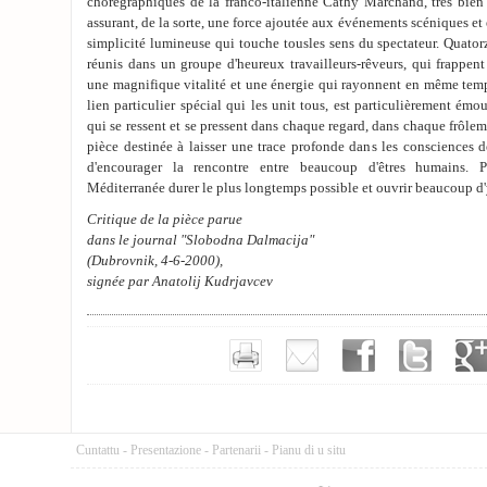
chorégraphiques de la franco-italienne Cathy Marchand, très bien t
assurant, de la sorte, une force ajoutée aux événements scéniques e
simplicité lumineuse qui touche tousles sens du spectateur. Quatorz
réunis dans un groupe d'heureux travailleurs-rêveurs, qui frappent 
une magnifique vitalité et une énergie qui rayonnent en même temp
lien particulier spécial qui les unit tous, est particulièrement ém
qui se ressent et se pressent dans chaque regard, dans chaque frôleme
pièce destinée à laisser une trace profonde dans les consciences d
d'encourager la rencontre entre beaucoup d'êtres humains. 
Méditerranée durer le plus longtemps possible et ouvrir beaucoup d
Critique de la pièce parue
dans le journal "Slobodna Dalmacija"
(Dubrovnik, 4-6-2000),
signée par Anatolij Kudrjavcev
Cuntattu
-
Presentazione
-
Partenarii
-
Pianu di u situ