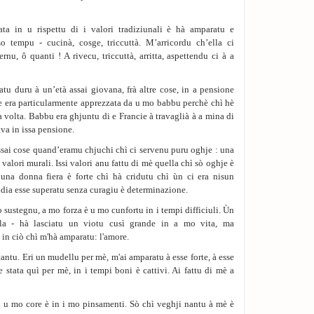
a in u rispettu di i valori tradiziunali è hà amparatu e
tempu - cucinà, cosge, triccuttà. M’arricordu ch’ella ci
uernu, ô quanti ! A rivecu, triccuttà, arritta, aspettendu ci à a
tu duru à un’età assai giovana, frà altre cose, in a pensione
e era particularmente apprezzata da u mo babbu perchè chì hè
ma volta. Babbu era ghjuntu di e Francie à travaglià à a mina di
ava in issa pensione.
sai cose quand’eramu chjuchi chì ci servenu puru oghje : una
 valori murali. Issi valori anu fattu di mè quella chì sò oghje è
a una donna fiera è forte chì hà cridutu chì ùn ci era nisun
dia esse superatu senza curagiu è determinazione.
ustegnu, a mo forza è u mo cunfortu in i tempi difficiuli. Ùn
la - hà lasciatu un viotu cusì grande in a mo vita, ma
 in ciò chì m'hà amparatu: l'amore.
ntu. Eri un mudellu per mè, m'ai amparatu à esse forte, à esse
e stata quì per mè, in i tempi boni è cattivi. Ai fattu di mè a
in u mo core è in i mo pinsamenti. Sò chì veghji nantu à mè è