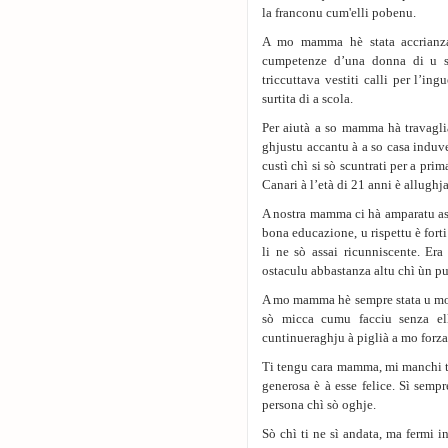
la franconu cum'elli pobenu.
A mo mamma hè stata accrianzat
cumpetenze d’una donna di u so 
triccuttava vestiti calli per l’ing
surtita di a scola.
Per aiutà a so mamma hà travaglia
ghjustu accantu à a so casa induv
custì chì si sò scuntrati per a pri
Canari à l’età di 21 anni è allughj
A nostra mamma ci hà amparatu as
bona educazione, u rispettu è forti
li ne sò assai ricunniscente. Er
ostaculu abbastanza altu chì ùn pu
A mo mamma hè sempre stata u mo s
sò micca cumu facciu senza el
cuntinueraghju à piglià a mo forza
Ti tengu cara mamma, mi manchi ta
generosa è à esse felice. Sì sempr
persona chì sò oghje.
Sò chì ti ne sì andata, ma fermi 