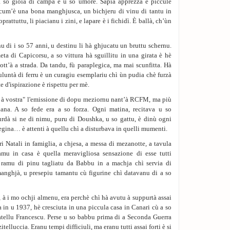
a so gioia di campà è u so umore. Sapia apprezzà e piccule
, cum’è una bona manghjusca, un bichjeru di vinu di tantu in
prattuttu, li piacianu i zini, e lapare è i fichidì. È ballà, ch’ùn
u di i so 57 anni, u destinu li hà ghjucatu un bruttu schernu.
ta di Capicorsu, a so vittura hà sguillitu in una girata è hè
ott’à a strada. Da tandu, fù paraplegica, ma mai scunfitta. Hà
vuluntà di ferru è un curagiu esemplariu chì ùn pudia chè furzà
 d'ispirazione è rispettu per mè.
ite à vostra" l'emissione di dopu meziornu nant’à RCFM, ma più
ulana. A so fede era a so forza. Ogni matina, recitava u so
urdà si ne di nimu, puru di Doushka, u so gattu, è dinù ogni
gina… è attenti à quellu chì a disturbava in quelli mumenti.
i Natali in famiglia, a chjesa, a messa di mezanotte, a tavula
u in casa è quella meravigliosa sensazione di esse tutti
ramu di pinu tagliatu da Babbu in a machja chì servia di
manghjà, u presepiu tamantu cù figurine chì datavanu di a so
à i mo ochji almenu, era perchè chì hà avutu à suppurtà assai
 in u 1937, hè cresciuta in una piccula casa in Canari cù a so
atellu Francescu. Perse u so babbu prima di a Seconda Guerra
lluccia. Eranu tempi difficiuli, ma eranu tutti assai forti è si