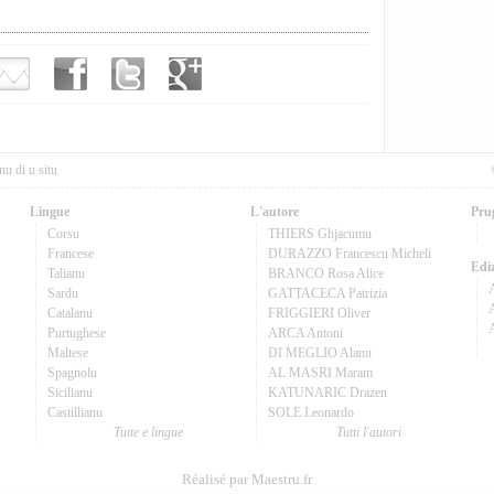
nu di u situ
Lingue
L'autore
Pru
Corsu
THIERS Ghjacumu
Francese
DURAZZO Francescu Micheli
Ediz
Talianu
BRANCO Rosa Alice
Sardu
GATTACECA Patrizia
A
Catalanu
FRIGGIERI Oliver
Purtughese
ARCA Antoni
Maltese
DI MEGLIO Alanu
Spagnolu
AL MASRI Maram
Sicilianu
KATUNARIC Drazen
Castillianu
SOLE Leonardo
Tutte e lingue
Tutti l'autori
Réalisé par Maestru.fr