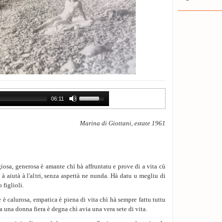
06:11
Marina di Giottani, estate 1961
sa, generosa è amante chì hà affruntatu e prove di a vita cù
 à aiutà à l'altri, senza aspettà ne nunda. Hà datu u megliu di
o figlioli.
calurosa, empatica è piena di vita chì hà sempre fattu tuttu
Era una donna fiera è degna chì avia una vera sete di vita.