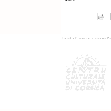
Cuntattu
-
Presentazione
-
Partenarii
-
Pia