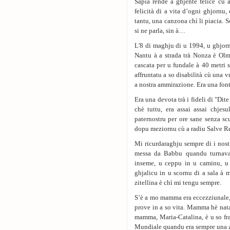
Sapia rende a ghjente felice cù 
felicità di a vita d’ogni ghjornu
tantu, una canzona chì li piacia. So
si ne parla, sin à…
L'8 di maghju di u 1994, u ghjorn
Nantu à a strada trà Nonza è Olme
cascata per u fundale à 40 metri s
affruntatu a so disabilità cù una 
a nostra ammirazione. Era una fonte
Era una devota trà i fideli di "D
chè tuttu, era assai assai chjes
paternostru per ore sane senza sc
dopu meziornu cù a radiu Salve Re
Mi ricurdaraghju sempre di i nostr
messa da Babbu quandu turnavam
inseme, u ceppu in u caminu, u 
ghjalicu in u scornu di a sala à 
zitellina è chì mi tengu sempre.
S’è a mo mamma era eccezziunale, 
prove in a so vita. Mamma hè nata
mamma, Maria-Catalina, è u so fr
Mundiale quandu era sempre una zite