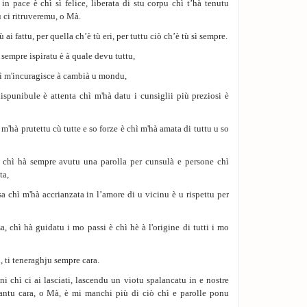
 in pace è chì sì felice, liberata di stu corpu chì t’hà tenutu
 ci ritruveremu, o Mà.
ai fattu, per quella ch’è tù eri, per tuttu ciò ch’è tù sì sempre.
sempre ispiratu è à quale devu tuttu,
hì m'incuragisce à cambià u mondu,
spunibule è attenta chì m'hà datu i cunsiglii più preziosi è
'hà prutettu cù tutte e so forze è chì m'hà amata di tuttu u so
 chì hà sempre avutu una parolla per cunsulà e persone chì
ta,
a chì m'hà accrianzata in l’amore di u vicinu è u rispettu per
 chì hà guidatu i mo passi è chì hè à l'origine di tutti i mo
 ti teneraghju sempre cara.
i chì ci ai lasciati, lascendu un viotu spalancatu in e nostre
 tantu cara, o Mà, è mi manchi più di ciò chì e parolle ponu