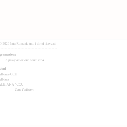
© 2026 InterRomania tutti i diritti riservati
gramazione
A prugramazione sana sana
ioni
Albiana-CCU
lbiana
ALBIANA / CCU
Tutte l'edizioni