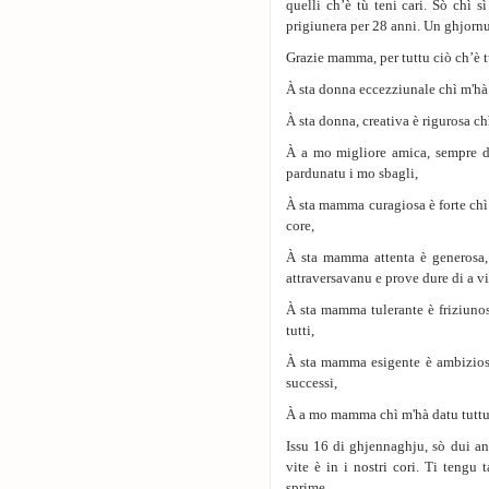
quelli ch’è tù teni cari. Sò chì sì
prigiunera per 28 anni. Un ghjornu
Grazie mamma, per tuttu ciò ch’è tù 
À sta donna eccezziunale chì m'hà 
À sta donna, creativa è rigurosa c
À a mo migliore amica, sempre di
pardunatu i mo sbagli,
À sta mamma curagiosa è forte chì m
core,
À sta mamma attenta è generosa,
attraversavanu e prove dure di a vi
À sta mamma tulerante è friziunos
tutti,
À sta mamma esigente è ambiziosa,
successi,
À a mo mamma chì m'hà datu tuttu,
Issu 16 di ghjennaghju, sò dui ann
vite è in i nostri cori. Ti tengu
sprime.