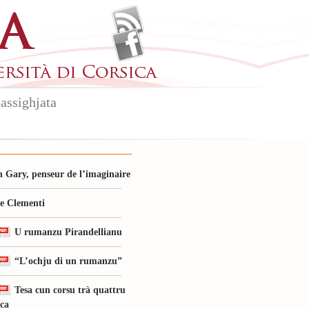
assighjata
 Gary, penseur de l’imaginaire
le Clementi
U rumanzu Pirandellianu
“L’ochju di un rumanzu”
Tesa cun corsu trà quattru
ica